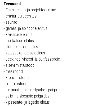
Teenused
- Eramu ehitus ja projekteerimine
- eramu juurdeehitus
- saunad
- garaazi ja abihoone ehitus
- kivikatuse ehitus
- laudkatuse ehitus
- räästakastide ehitus
- katuseakende paigaldus
- veekindel vineeri -ja puitfassaadid
- siseviimistlustööd
- maalritööd
- krohvimistööd
- plaatimistööd
- laminaat ja naturaalparketi paigaldus
- välis - ja siseuste paigaldus
- kipsseinte- ja lagede ehitus