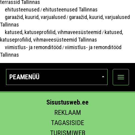
terrassid Tallinnas
ehitusteenused
ehitusteenused Tallinnas
/
garaažid, kuurid, varjualused
garaažid, kuurid, varjualused
/
Tallinnas
katused, katuseprofiilid, vihmaveesüsteemid
katused,
/
katuseprofiilid, vihmaveesüsteemid Tallinnas
viimistlus- ja remonditööd
viimistlus- ja remonditööd
/
Tallinnas
PEAMENÜÜ
Ava
kategoo
Sisustusweb.ee
REKLAAM
TAGASISIDE
TURISMIWEB