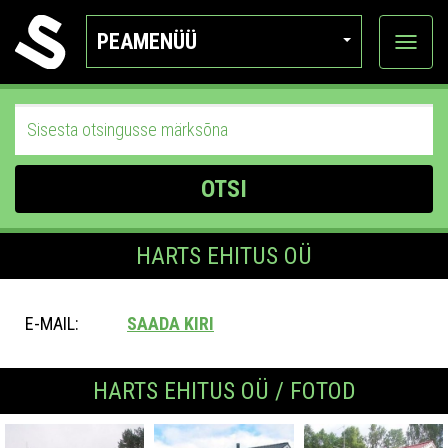
PEAMENÜÜ
Ava
katego
OTSI
HARTS EHITUS OÜ
E-MAIL:
SAADA KIRI
HARTS EHITUS OÜ / FOTOD