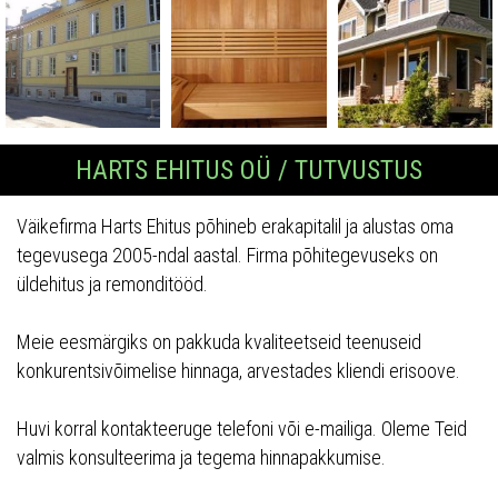
HARTS EHITUS OÜ / TUTVUSTUS
Väikefirma Harts Ehitus põhineb erakapitalil ja alustas oma
tegevusega 2005-ndal aastal. Firma põhitegevuseks on
üldehitus ja remonditööd.
Meie eesmärgiks on pakkuda kvaliteetseid teenuseid
konkurentsivõimelise hinnaga, arvestades kliendi erisoove.
Huvi korral kontakteeruge telefoni või e-mailiga. Oleme Teid
valmis konsulteerima ja tegema hinnapakkumise.