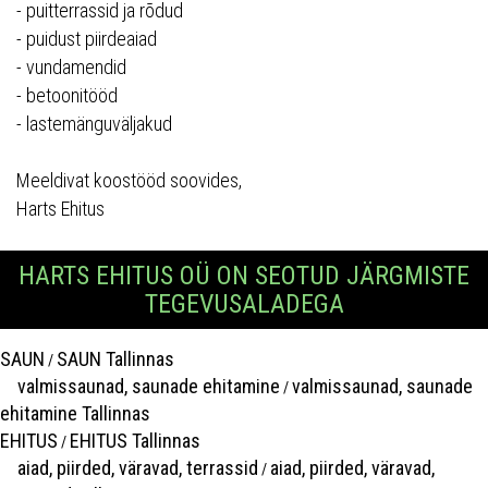
- puitterrassid ja rõdud
- puidust piirdeaiad
- vundamendid
- betoonitööd
- lastemänguväljakud
Meeldivat koostööd soovides,
Harts Ehitus
HARTS EHITUS OÜ ON SEOTUD JÄRGMISTE
TEGEVUSALADEGA
SAUN
SAUN Tallinnas
/
valmissaunad, saunade ehitamine
valmissaunad, saunade
/
ehitamine Tallinnas
EHITUS
EHITUS Tallinnas
/
aiad, piirded, väravad, terrassid
aiad, piirded, väravad,
/