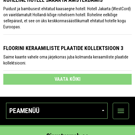
Puidust ja bambusest ehitatud kaasaegne hotell. Hotell Jakarta (WestCord)
on vaieldamatult Hollandi kõige rohelisem hotell. Roheline eelkõige
sellepärast, et see on üks keskkonnasäästlikumalt ehitatud hotelle kogu
Euroopas.
FLOORINI KERAAMILISTE PLAATIDE KOLLEKTSIOON 3
Saime kaante vahele oma järjekorras juba kolmanda keraamiliste plaatide
kollektsiooni.
VAATA KÕIKI
PEAMENÜÜ
Ava
kategoo