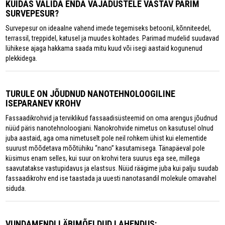
KUIDAS VALIDA ENDA VAJADUSTELE VASTAV PARIM
SURVEPESUR?
Survepesur on ideaalne vahend imede tegemiseks betoonil, kõnniteedel,
terrassil, treppidel, katusel ja muudes kohtades. Parimad mudelid suudavad
lühikese ajaga hakkama saada mitu kuud või isegi aastaid kogunenud
plekkidega.
TURULE ON JÕUDNUD NANOTEHNOLOOGILINE
ISEPARANEV KROHV
Fassaadikrohvid ja terviklikud fassaadisüsteemid on oma arengus jõudnud
nüüd päris nanotehnoloogiani. Nanokrohvide nimetus on kasutusel olnud
juba aastaid, aga oma nimetuselt pole neil rohkem ühist kui elementide
suurust mõõdetava mõõtühiku “nano” kasutamisega. Tänapäeval pole
küsimus enam selles, kui suur on krohvi tera suurus ega see, millega
saavutatakse vastupidavus ja elastsus. Nüüd räägime juba kui palju suudab
fassaadikrohv end ise taastada ja uuesti nanotasandil molekule omavahel
siduda.
VUNDAMENDI LÄBIMÕELDUD LAHENDUS: