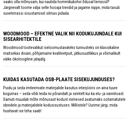
saaks olla mõnusam, kui nautida hommikukohvi õdusal terrassil?
Järgnevalt toome välja selle hooaja trendid ja jagame nippe, mida tasub
suveterrassi sisustamisel silmas pidada.
WOODMOOD – EFEKTNE VALIK NII KODUKUJUNDALE KUI
SISEARHITEKTILE
Woodmood tootevalikut iseloomustavateks tunnusteks on klassikaline
maitsekas disain, põhjamaine kvaliteetpuit, jätkusuutlikkus ja võimalikult
väike ökoloogiline jalajälg.
KUIDAS KASUTADA OSB-PLAATE SISEKUJUNDUSES?
Puidu ja seda imiteerivate materjalide kasutus interjööris on aina tuure
kogumas – seda võib leida nii põrandalt ja seintelt kui ka elu- ja vannitoast.
Samuti muudab mõte mõnusast kodust inimesed avatumaks ootamatutele
ideedele ja materjalidele kodusisustuses. Millistele? Uurime järgi, mida
huvitavat ise teha saab!