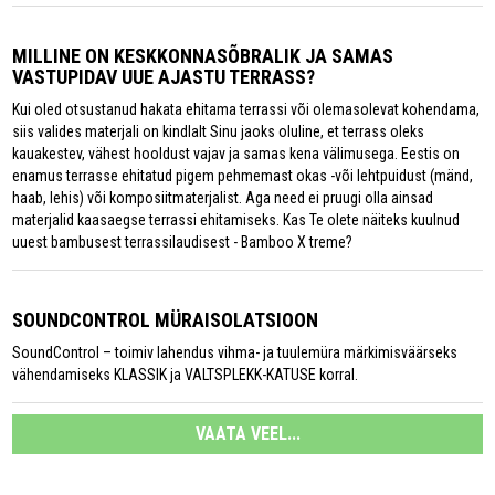
MILLINE ON KESKKONNASÕBRALIK JA SAMAS
VASTUPIDAV UUE AJASTU TERRASS?
Kui oled otsustanud hakata ehitama terrassi või olemasolevat kohendama,
siis valides materjali on kindlalt Sinu jaoks oluline, et terrass oleks
kauakestev, vähest hooldust vajav ja samas kena välimusega. Eestis on
enamus terrasse ehitatud pigem pehmemast okas -või lehtpuidust (mänd,
haab, lehis) või komposiitmaterjalist. Aga need ei pruugi olla ainsad
materjalid kaasaegse terrassi ehitamiseks. Kas Te olete näiteks kuulnud
uuest bambusest terrassilaudisest - Bamboo X treme?
SOUNDCONTROL MÜRAISOLATSIOON
SoundControl – toimiv lahendus vihma- ja tuulemüra märkimisväärseks
vähendamiseks KLASSIK ja VALTSPLEKK-KATUSE korral.
VAATA VEEL...