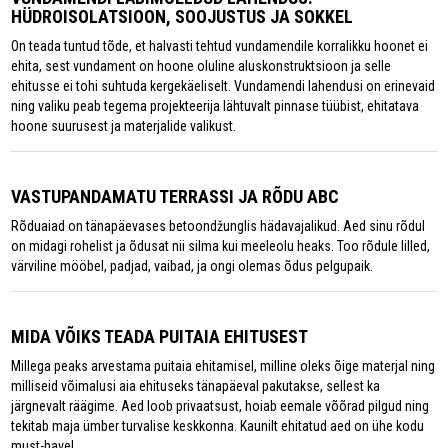
HÜDROISOLATSIOON, SOOJUSTUS JA SOKKEL
On teada tuntud tõde, et halvasti tehtud vundamendile korralikku hoonet ei
ehita, sest vundament on hoone oluline aluskonstruktsioon ja selle
ehitusse ei tohi suhtuda kergekäeliselt. Vundamendi lahendusi on erinevaid
ning valiku peab tegema projekteerija lähtuvalt pinnase tüübist, ehitatava
hoone suurusest ja materjalide valikust.
VASTUPANDAMATU TERRASSI JA RÕDU ABC
Rõduaiad on tänapäevases betoondžunglis hädavajalikud. Aed sinu rõdul
on midagi rohelist ja õdusat nii silma kui meeleolu heaks. Too rõdule lilled,
värviline mööbel, padjad, vaibad, ja ongi olemas õdus pelgupaik.
MIDA VÕIKS TEADA PUITAIA EHITUSEST
Millega peaks arvestama puitaia ehitamisel, milline oleks õige materjal ning
milliseid võimalusi aia ehituseks tänapäeval pakutakse, sellest ka
järgnevalt räägime. Aed loob privaatsust, hoiab eemale võõrad pilgud ning
tekitab maja ümber turvalise keskkonna. Kaunilt ehitatud aed on ühe kodu
must-have!