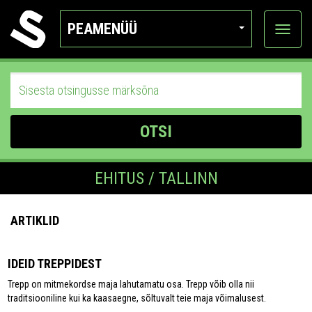
PEAMENÜÜ
Ava
katego
OTSI
EHITUS / TALLINN
ARTIKLID
IDEID TREPPIDEST
Trepp on mitmekordse maja lahutamatu osa. Trepp võib olla nii
traditsiooniline kui ka kaasaegne, sõltuvalt teie maja võimalusest.