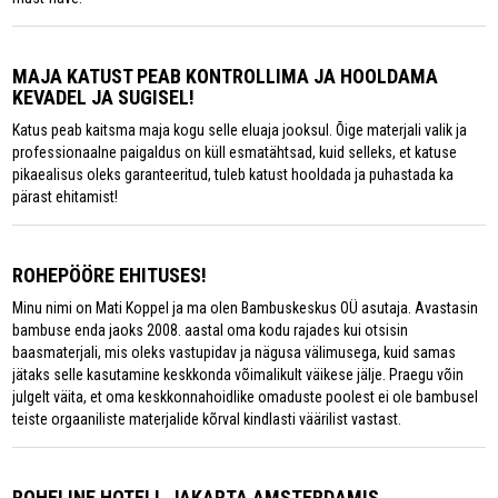
MAJA KATUST PEAB KONTROLLIMA JA HOOLDAMA
KEVADEL JA SUGISEL!
Katus peab kaitsma maja kogu selle eluaja jooksul. Õige materjali valik ja
professionaalne paigaldus on küll esmatähtsad, kuid selleks, et katuse
pikaealisus oleks garanteeritud, tuleb katust hooldada ja puhastada ka
pärast ehitamist!
ROHEPÖÖRE EHITUSES!
Minu nimi on Mati Koppel ja ma olen Bambuskeskus OÜ asutaja. Avastasin
bambuse enda jaoks 2008. aastal oma kodu rajades kui otsisin
baasmaterjali, mis oleks vastupidav ja nägusa välimusega, kuid samas
jätaks selle kasutamine keskkonda võimalikult väikese jälje. Praegu võin
julgelt väita, et oma keskkonnahoidlike omaduste poolest ei ole bambusel
teiste orgaaniliste materjalide kõrval kindlasti väärilist vastast.
ROHELINE HOTELL JAKARTA AMSTERDAMIS