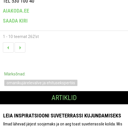
TEL 530 100 40
AIAKODA.EE
SAADA KIRI
1 - 10 teemat 262'st
Märksõnad:
omanikujärelevalve ja ehitusekspertiis
ARTIKLID
LEIA INSPIRATSIOONI SUVETERRASSI KUJUNDAMISEKS
Ilmad lähevad järjest soojemaks ja on aeg toast suveterrassile kolida. Mis