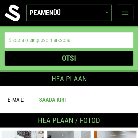
PEAMENÜÜ
Ava
katego
OTSI
HEA PLAAN
E-MAIL:
SAADA KIRI
HEA PLAAN / FOTOD