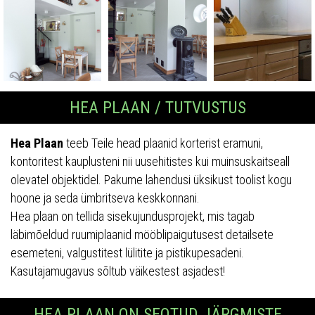
HEA PLAAN / TUTVUSTUS
Hea Plaan
teeb Teile head plaanid korterist eramuni,
kontoritest kauplusteni nii uusehitistes kui muinsuskaitseall
olevatel objektidel. Pakume lahendusi üksikust toolist kogu
hoone ja seda ümbritseva keskkonnani.
Hea plaan on tellida sisekujundusprojekt, mis tagab
läbimõeldud ruumiplaanid mööblipaigutusest detailsete
esemeteni, valgustitest lülitite ja pistikupesadeni.
Kasutajamugavus sõltub väikestest asjadest!
HEA PLAAN ON SEOTUD JÄRGMISTE