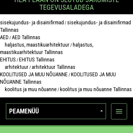
TEGEVUSALADEGA
sisekujundus- ja disainifirmad
sisekujundus- ja disainifirmad
/
Tallinnas
AED
AED Tallinnas
/
haljastus, maastikuarhitektuur
haljastus,
/
maastikuarhitektuur Tallinnas
EHITUS
EHITUS Tallinnas
/
arhitektuur
arhitektuur Tallinnas
/
KOOLITUSED JA MUU NÕUANNE
KOOLITUSED JA MUU
/
NÕUANNE Tallinnas
koolitus ja muu nõuanne
koolitus ja muu nõuanne Tallinnas
/
PEAMENÜÜ
Ava
kategoo