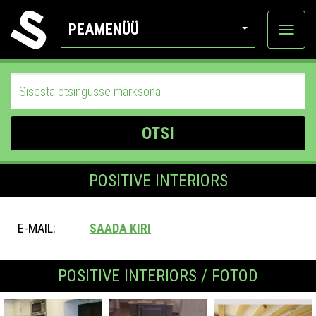
PEAMENÜÜ
Ava
katego
OTSI
POSITIVE INTERIORS
E-MAIL:
SAADA KIRI
POSITIVE INTERIORS / FOTOD