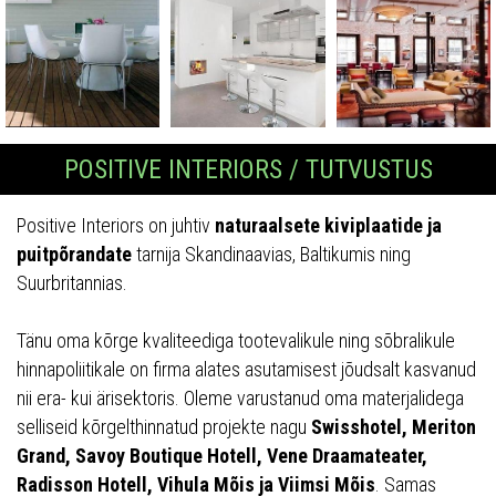
POSITIVE INTERIORS / TUTVUSTUS
Positive Interiors on juhtiv
naturaalsete kiviplaatide ja
puitpõrandate
tarnija Skandinaavias, Baltikumis ning
Suurbritannias.
Tänu oma kõrge kvaliteediga tootevalikule ning sõbralikule
hinnapoliitikale on firma alates asutamisest jõudsalt kasvanud
nii era- kui ärisektoris. Oleme varustanud oma materjalidega
selliseid kõrgelthinnatud projekte nagu
Swisshotel, Meriton
Grand, Savoy Boutique Hotell, Vene Draamateater,
Radisson Hotell, Vihula Mõis ja Viimsi Mõis
. Samas