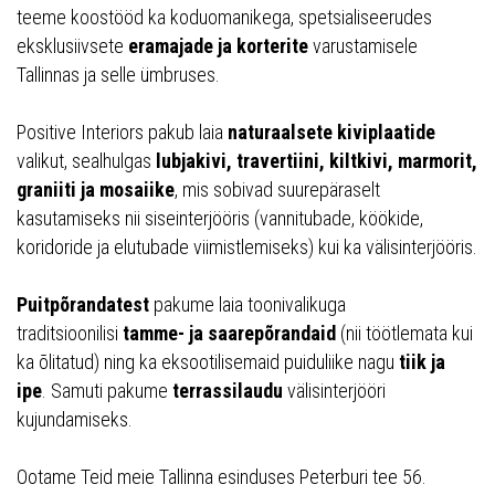
teeme koostööd ka koduomanikega, spetsialiseerudes
eksklusiivsete
eramajade ja korterite
varustamisele
Tallinnas ja selle ümbruses.
Positive Interiors pakub laia
naturaalsete kiviplaatide
valikut, sealhulgas
lubjakivi, travertiini, kiltkivi, marmorit,
graniiti ja mosaiike
, mis sobivad suurepäraselt
kasutamiseks nii siseinterjööris (vannitubade, köökide,
koridoride ja elutubade viimistlemiseks) kui ka välisinterjööris.
Puitpõrandatest
pakume laia toonivalikuga
traditsioonilisi
tamme- ja saarepõrandaid
(nii töötlemata kui
ka õlitatud) ning ka eksootilisemaid puiduliike nagu
tiik ja
ipe
. Samuti pakume
terrassilaudu
välisinterjööri
kujundamiseks.
Ootame Teid meie Tallinna esinduses Peterburi tee 56.