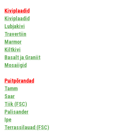
Kiviplaadid
Kiviplaadid
Lubjakivi
Travertiin
Marmor
Kiltkivi
Basalt ja Graniit
Mosaiigid
Puitpõrandad
Tamm
Saar
Tiik (FSC)
Palisander
Ipe
Terrassilauad (FSC)