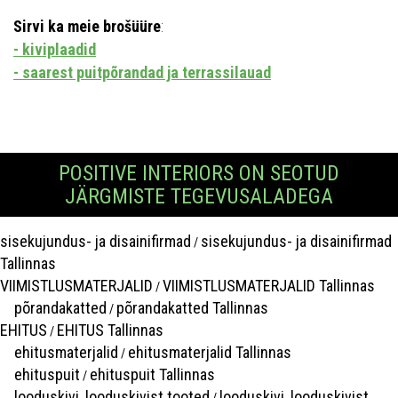
Sirvi ka meie brošüüre
:
- kiviplaadid
- saarest puitpõrandad ja terrassilauad
POSITIVE INTERIORS ON SEOTUD
JÄRGMISTE TEGEVUSALADEGA
sisekujundus- ja disainifirmad
sisekujundus- ja disainifirmad
/
Tallinnas
VIIMISTLUSMATERJALID
VIIMISTLUSMATERJALID Tallinnas
/
põrandakatted
põrandakatted Tallinnas
/
EHITUS
EHITUS Tallinnas
/
ehitusmaterjalid
ehitusmaterjalid Tallinnas
/
ehituspuit
ehituspuit Tallinnas
/
looduskivi, looduskivist tooted
looduskivi, looduskivist