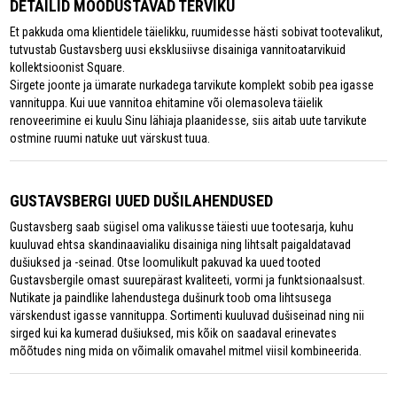
DETAILID MOODUSTAVAD TERVIKU
Et pakkuda oma klientidele täielikku, ruumidesse hästi sobivat tootevalikut,
tutvustab Gustavsberg uusi eksklusiivse disainiga vannitoatarvikuid
kollektsioonist Square.
Sirgete joonte ja ümarate nurkadega tarvikute komplekt sobib pea igasse
vannituppa. Kui uue vannitoa ehitamine või olemasoleva täielik
renoveerimine ei kuulu Sinu lähiaja plaanidesse, siis aitab uute tarvikute
ostmine ruumi natuke uut värskust tuua.
GUSTAVSBERGI UUED DUŠILAHENDUSED
Gustavsberg saab sügisel oma valikusse täiesti uue tootesarja, kuhu
kuuluvad ehtsa skandinaavialiku disainiga ning lihtsalt paigaldatavad
dušiuksed ja -seinad. Otse loomulikult pakuvad ka uued tooted
Gustavsbergile omast suurepärast kvaliteeti, vormi ja funktsionaalsust.
Nutikate ja paindlike lahendustega dušinurk toob oma lihtsusega
värskendust igasse vannituppa. Sortimenti kuuluvad dušiseinad ning nii
sirged kui ka kumerad dušiuksed, mis kõik on saadaval erinevates
mõõtudes ning mida on võimalik omavahel mitmel viisil kombineerida.