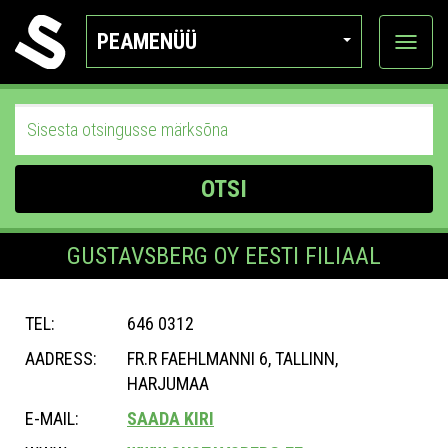
PEAMENÜÜ
Ava
katego
OTSI
GUSTAVSBERG OY EESTI FILIAAL
TEL:
646 0312
AADRESS:
FR.R FAEHLMANNI 6, TALLINN,
HARJUMAA
E-MAIL:
SAADA KIRI