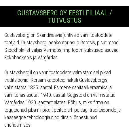
GUSTAVSBERG OY EESTI FILIAAL /
TUTVUSTUS
Gustavsberg on Skandinaavia juhtivaid vannitoatoodete
tootjaid. Gustavsbergi peakontor asub Rootsis, pisut maad
Stockholmist väljas Värmdös ning tootmisüksused asuvad
Eckobackenis ja Vårgårdas.
Gustavsberg'il on vannitoatoodete valmistamisel pikad
traditsioonid. Keraamikatooteid hakati Gustavsbergis
valmistama 1825. aastal. Esimene sanitaarkeraamika ja
vannitehas asutati 1940. aastal. Segisteid on valmistatud
Vårgårdas 1920. aastast alates. Põhjus, miks firma on
tegutsenud juba nii pikalt peitub arhipelaagi traditsioonide ja
kaasaegse tehnoloogia ning disaini õnnestunud
ühendamises.