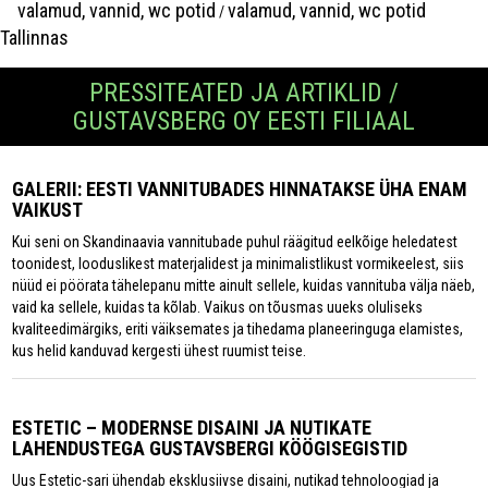
valamud, vannid, wc potid
valamud, vannid, wc potid
/
Tallinnas
PRESSITEATED JA ARTIKLID /
GUSTAVSBERG OY EESTI FILIAAL
GALERII: EESTI VANNITUBADES HINNATAKSE ÜHA ENAM
VAIKUST
Kui seni on Skandinaavia vannitubade puhul räägitud eelkõige heledatest
toonidest, looduslikest materjalidest ja minimalistlikust vormikeelest, siis
nüüd ei pöörata tähelepanu mitte ainult sellele, kuidas vannituba välja näeb,
vaid ka sellele, kuidas ta kõlab. Vaikus on tõusmas uueks oluliseks
kvaliteedimärgiks, eriti väiksemates ja tihedama planeeringuga elamistes,
kus helid kanduvad kergesti ühest ruumist teise.
ESTETIC – MODERNSE DISAINI JA NUTIKATE
LAHENDUSTEGA GUSTAVSBERGI KÖÖGISEGISTID
Uus Estetic-sari ühendab eksklusiivse disaini, nutikad tehnoloogiad ja