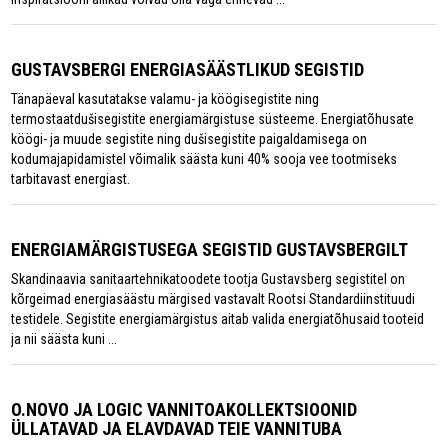
GUSTAVSBERGI ENERGIASÄÄSTLIKUD SEGISTID
Tänapäeval kasutatakse valamu- ja köögisegistite ning
termostaatdušisegistite energiamärgistuse süsteeme. Energiatõhusate
köögi- ja muude segistite ning dušisegistite paigaldamisega on
kodumajapidamistel võimalik säästa kuni 40% sooja vee tootmiseks
tarbitavast energiast.
ENERGIAMÄRGISTUSEGA SEGISTID GUSTAVSBERGILT
Skandinaavia sanitaartehnikatoodete tootja Gustavsberg segistitel on
kõrgeimad energiasäästu märgised vastavalt Rootsi Standardiinstituudi
testidele. Segistite energiamärgistus aitab valida energiatõhusaid tooteid
ja nii säästa kuni ...
O.NOVO JA LOGIC VANNITOAKOLLEKTSIOONID
ÜLLATAVAD JA ELAVDAVAD TEIE VANNITUBA