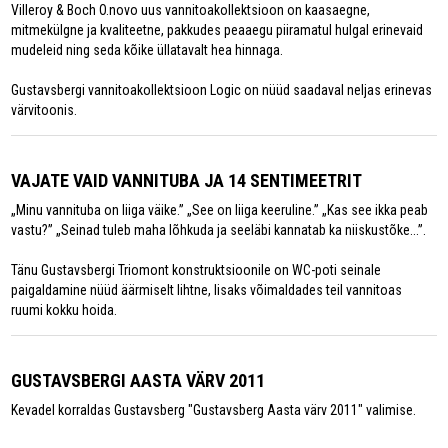
Villeroy & Boch O.novo uus vannitoakollektsioon on kaasaegne,
mitmekülgne ja kvaliteetne, pakkudes peaaegu piiramatul hulgal erinevaid
mudeleid ning seda kõike üllatavalt hea hinnaga.
Gustavsbergi vannitoakollektsioon Logic on nüüd saadaval neljas erinevas
värvitoonis.
VAJATE VAID VANNITUBA JA 14 SENTIMEETRIT
„Minu vannituba on liiga väike.” „See on liiga keeruline.” „Kas see ikka peab
vastu?” „Seinad tuleb maha lõhkuda ja seeläbi kannatab ka niiskustõke...”.
Tänu Gustavsbergi Triomont konstruktsioonile on WC-poti seinale
paigaldamine nüüd äärmiselt lihtne, lisaks võimaldades teil vannitoas
ruumi kokku hoida.
GUSTAVSBERGI AASTA VÄRV 2011
Kevadel korraldas Gustavsberg "Gustavsberg Aasta värv 2011" valimise.