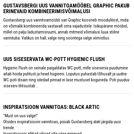
GUSTAVSBERGI UUS VANNITOAMÖÖBEL GRAPHIC PAKUB
ERINEVAID KOMBINEERIMISVÕIMALUSI
Gustavsbergi uus vannitoamööbli sari Graphic koosneb moodulitest, mida
on võimalik kombineerida vastavalt oma vajadustele. Isikupärane mööbel,
millel on palju ladustamisruumi, annab mitmeid võimalusi luua stiilne
vannituba. Valikus on hall, valge ning soontega valge viimistlus.
UUS SISESERVATA WC-POTT HYGIENIC FLUSH
Hygienic Flush on seinale paigaldatav WC-pott, mille siseserva puudumine
aitab hoida puhtust ja head hügieeni. Loputus puhastab tõhusalt ja uudne
WC-poti disain ning siledad pinnad ei lase mustusel koguneda. Poti puuduv
siseserv lihtsustab ...
INSPIRATSIOON VANNITOAS: BLACK ARTIC
"Must on uus valge!"
Otsides inspiratsiooni vannitoas, püüab Gustavsberg alati järgida uusi
trende.
Inspiratsiooni allikad võivad olla väga erinevad ...