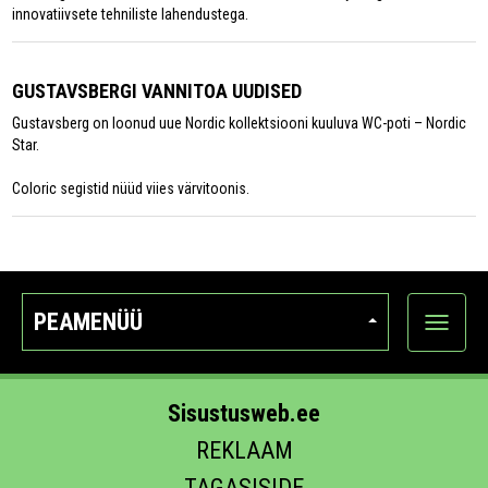
innovatiivsete tehniliste lahendustega.
GUSTAVSBERGI VANNITOA UUDISED
Gustavsberg on loonud uue Nordic kollektsiooni kuuluva WC-poti – Nordic
Star.
Coloric segistid nüüd viies värvitoonis.
PEAMENÜÜ
Ava
kategoo
Sisustusweb.ee
REKLAAM
TAGASISIDE