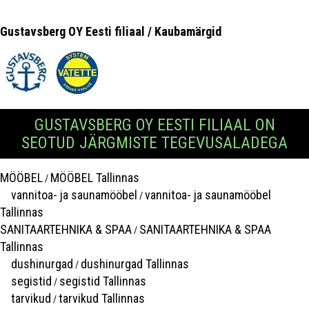
Gustavsberg OY Eesti filiaal / Kaubamärgid
GUSTAVSBERG OY EESTI FILIAAL ON
SEOTUD JÄRGMISTE TEGEVUSALADEGA
MÖÖBEL
MÖÖBEL Tallinnas
/
vannitoa- ja saunamööbel
vannitoa- ja saunamööbel
/
Tallinnas
SANITAARTEHNIKA & SPAA
SANITAARTEHNIKA & SPAA
/
Tallinnas
dushinurgad
dushinurgad Tallinnas
/
segistid
segistid Tallinnas
/
tarvikud
tarvikud Tallinnas
/