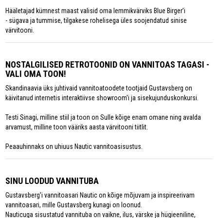
Hääletajad kümnest maast valisid oma lemmikvärviks Blue Birger’i
- sügava ja tummise, tilgakese rohelisega üles soojendatud sinise
värvitooni.
NOSTALGILISED RETROTOONID ON VANNITOAS TAGASI -
VALI OMA TOON!
Skandinaavia üks juhtivaid vannitoatoodete tootjaid Gustavsberg on
käivitanud internetis interaktiivse showroom'i ja sisekujunduskonkursi.
Testi Sinagi, milline stiil ja toon on Sulle kõige enam omane ning avalda
arvamust, milline toon vääriks aasta värvitooni tiitlit.
Peaauhinnaks on uhiuus Nautic vannitoasisustus.
SINU LOODUD VANNITUBA
Gustavsberg'i vannitoasari Nautic on kõige mõjuvam ja inspireerivam
vannitoasari, mille Gustavsberg kunagi on loonud.
Nauticuga sisustatud vannituba on vaikne, ilus, värske ja hügieeniline,