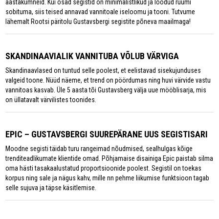
aastakümneid. Kui osad segistid on minimalistlikud ja loodud ruumi
sobituma, siis teised annavad vannitoale iseloomu ja tooni. Tutvume
lähemalt Rootsi päritolu Gustavsbergi segistite põneva maailmaga!
SKANDINAAVIALIK VANNITUBA VÕLUB VÄRVIGA
Skandinaavlased on tuntud selle poolest, et eelistavad sisekujunduses
valgeid toone. Nüüd näeme, et trend on pöördumas ning huvi värvide vastu
vannitoas kasvab. Üle 5 aasta tõi Gustavsberg välja uue mööblisarja, mis
on üllatavalt värvilistes toonides.
EPIC – GUSTAVSBERGI SUUREPÄRANE UUS SEGISTISARI
Moodne segisti täidab turu rangeimad nõudmised, sealhulgas kõige
trenditeadlikumate klientide omad. Põhjamaise disainiga Epic paistab silma
oma hästi tasakaalustatud proportsioonide poolest. Segistil on toekas
korpus ning sale ja nägus kahv, mille nn pehme liikumise funktsioon tagab
selle sujuva ja täpse käsitlemise.