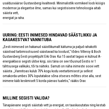
usaldusväärse Gustavsbergi kvaliteedi. Minimalistlik vormikeel loob köögis
modernse ja elegantse ilme, samas kui segistisisene tehnoloogia aitab
säästa vett,
energiat ja raha.
UURING: EESTI INIMESED HINDAVAD SÄÄSTLIKKU JA
KAUAKESTVAT VANNITUBA
„Eesti inimesed on hakanud säästlikumalt käituma ja paljud rahakotti
säästvad tarbimisotsused säästavad ka loodust,“ tõdes Villeroy & Boch
Gustavsberg Eesti projektijuht Erki Orav. Kui 15 aastat tagasi ei kütnud A-
energiaklassi segisti üldse kirgi, siis täna on see tõusnud Eestis nr 1
tähtsusega valikuks, tõi ta näiteks. Samuti on näha inimeste soovi vett
säästa. „Vannitoas kulub 70% kogu kodu veetarbimisest ja sellest
omakorda umbes 30% loputatakse sõna otseses mõttes otse alla, sest
inimene käib keskmiselt 5 korda päevas tualetis,“ rääkis Orav.
MILLINE SEGISTI VALIDA?
Tänapäevane segisti säästab vett ja energiat, on taaskasutatav ning kestab