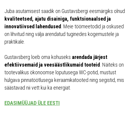
Juba asutamisest saadik on Gustavsbergi eesmärgiks olnud
kvaliteetsed, ajatu disainiga, funktsionaalsed ja
innovatiivsed lahendused
. Meie töömeetodid ja oskused
on lihvitud ning välja arendatud tuginedes kogemustele ja
praktikale.
Gustavsberg loeb oma kohuseks
arendada järjest
efektiivsemaid ja veesäästlikumaid tooteid
. Näiteks on
tootevalikus ökonoomse loputusega WC-potid, mustust
hülgava pinnatöötlusega keraamikatooted ning segistid, mis
säästavad nii vett kui ka energiat.
EDASIMÜÜJAD ÜLE EESTI