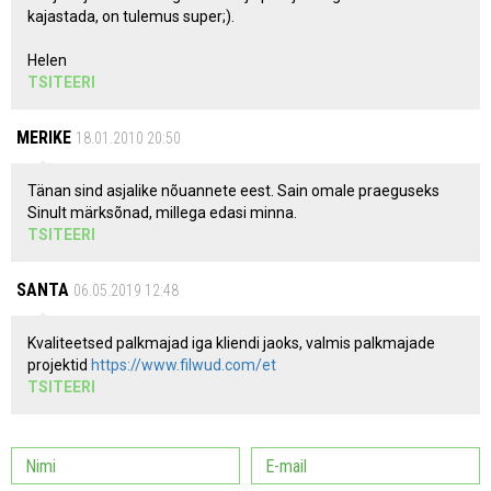
kajastada, on tulemus super;).
Helen
TSITEERI
MERIKE
18.01.2010 20:50
Tänan sind asjalike nõuannete eest. Sain omale praeguseks
Sinult märksõnad, millega edasi minna.
TSITEERI
SANTA
06.05.2019 12:48
Kvaliteetsed palkmajad iga kliendi jaoks, valmis palkmajade
projektid
https://www.filwud.com/et
TSITEERI