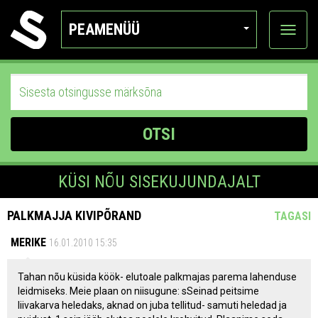
PEAMENÜÜ
Ava
katego
OTSI
KÜSI NÕU SISEKUJUNDAJALT
PALKMAJJA KIVIPÕRAND
TAGASI
MERIKE
16.01.2010 15:35
Tahan nõu küsida köök- elutoale palkmajas parema lahenduse
leidmiseks. Meie plaan on niisugune: sSeinad peitsime
liivakarva heledaks, aknad on juba tellitud- samuti heledad ja