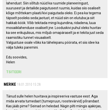
lahendust. Siin sõltub nüüd ka ruumide planeeringust,
suurusest ja detailide paigutusest ruumis, kuidas siis osaliselt
kõige mõttekam plaati/kivi paigutada oleks. Ei pea ka tegema
täpselt pooleks seda jaotust, et nüüd siin on elutuba ja siit
hakkab köök. Võib tekitada mingi kujundina, ridadena, luua
mosaiiklahenduse osaliselt jne. Looduskivi puhul oleks huvitav
ka see erikujulisus, mis mõjub omapäraselt ja ei tekita just seda
raamistiku tunnet visuaalselt.
Valgustuse osale võiks ka tähelepanu pöörata, et siis idee ka
välja tuleks paremini.
Edu soovides,
Helen
TSITEERI
MERIKE
18.01.2010 15:28
Tänud sulle helen huvitava ja inspireeriva vastuse eest. Aga
mida arvata tumedast (tumepruun, roostevärvid) põrandast.
Kas jääb pime? Seinad on heledad. Nägin pilti miingis ajakirjas,