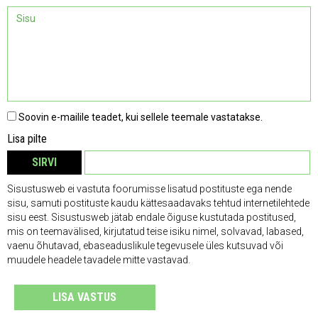
Soovin e-mailile teadet, kui sellele teemale vastatakse.
Lisa pilte
SIRVI
EEMALDA
Sisustusweb ei vastuta foorumisse lisatud postituste ega nende
sisu, samuti postituste kaudu kättesaadavaks tehtud internetilehtede
sisu eest. Sisustusweb jätab endale õiguse kustutada postitused,
mis on teemavälised, kirjutatud teise isiku nimel, solvavad, labased,
vaenu õhutavad, ebaseaduslikule tegevusele üles kutsuvad või
muudele headele tavadele mitte vastavad.
LISA VASTUS