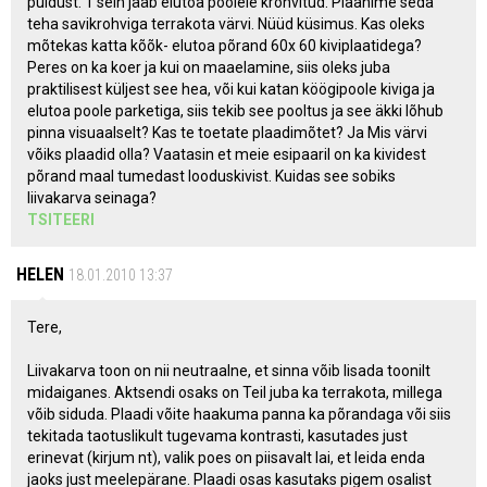
puidust. 1 sein jääb elutoa poolele krohvitud. Plaanime seda
teha savikrohviga terrakota värvi. Nüüd küsimus. Kas oleks
mõtekas katta kõõk- elutoa põrand 60x 60 kiviplaatidega?
Peres on ka koer ja kui on maaelamine, siis oleks juba
praktilisest küljest see hea, või kui katan köögipoole kiviga ja
elutoa poole parketiga, siis tekib see pooltus ja see äkki lõhub
pinna visuaalselt? Kas te toetate plaadimõtet? Ja Mis värvi
võiks plaadid olla? Vaatasin et meie esipaaril on ka kividest
põrand maal tumedast looduskivist. Kuidas see sobiks
liivakarva seinaga?
TSITEERI
HELEN
18.01.2010 13:37
Tere,
Liivakarva toon on nii neutraalne, et sinna võib lisada toonilt
midaiganes. Aktsendi osaks on Teil juba ka terrakota, millega
võib siduda. Plaadi võite haakuma panna ka põrandaga või siis
tekitada taotuslikult tugevama kontrasti, kasutades just
erinevat (kirjum nt), valik poes on piisavalt lai, et leida enda
jaoks just meelepärane. Plaadi osas kasutaks pigem osalist