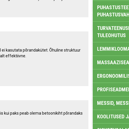
PUHASTUSTEE
PUHASTUSVAH
TURVATEENUS
TULEOHUTUS
LEMMIKLOOM
l ei kasutata põrandakütet. Õhuline struktuur
alt effektiivne.
MASSAAZISEA
ERGONOOMILI
PROFISEADME
MESSID, MESS
 siis kui paks peab olema betoonikiht põrandaks
KOOLITUSED 