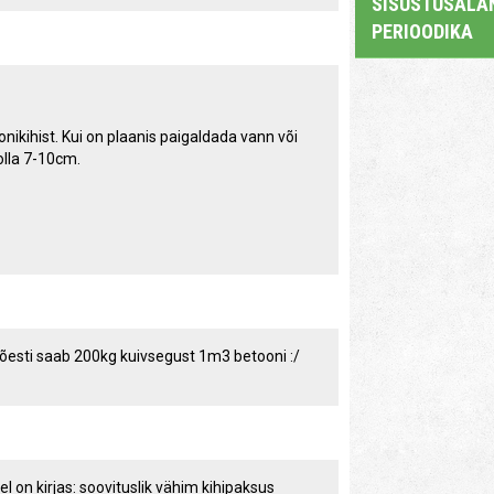
SISUSTUSALAN
PERIOODIKA
ikihist. Kui on plaanis paigaldada vann või
olla 7-10cm.
tõesti saab 200kg kuivsegust 1m3 betooni :/
l on kirjas: soovituslik vähim kihipaksus