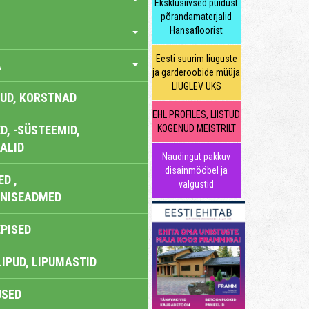
Eksklusiivsed puidust
põrandamaterjalid
Hansafloorist
Eesti suurim liuguste
A
ja garderoobide müüja
LIUGLEV UKS
UD, KORSTNAD
EHL PROFILES, LIISTUD
, -SÜSTEEMID,
KOGENUD MEISTRILT
ALID
Naudingut pakkuv
disainmööbel ja
D ,
valgustid
ONISEADMED
EPISED
LIPUD, LIPUMASTID
USED