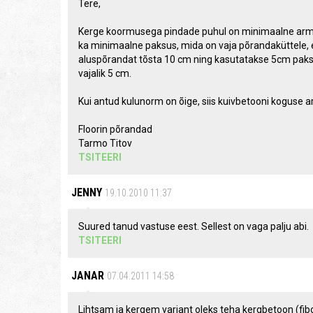
Tere,
Kerge koormusega pindade puhul on minimaalne armee
ka minimaalne paksus, mida on vaja põrandaküttele, e
aluspõrandat tõsta 10 cm ning kasutatakse 5cm paksust
vajalik 5 cm.
Kui antud kulunorm on õige, siis kuivbetooni koguse a
Floorin põrandad
Tarmo Titov
TSITEERI
JENNY
19.10.2010 11:37
Suured tanud vastuse eest. Sellest on vaga palju abi.
TSITEERI
JANAR
07.04.2011 14:58
Lihtsam ja kergem variant oleks teha kergbetoon (fi