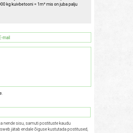
00 kg kuivbetooni = 1m³ mis on juba palju
e.
ga nende sisu, samuti postituste kaudu
tusweb jätab endale õiguse kustutada postitused,