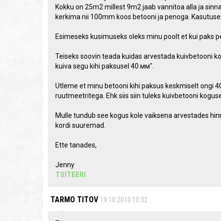
Kokku on 25m2 millest 9m2 jaab vannitoa alla ja sin
kerkima nii 100mm koos betooni ja penoga. Kasutus
Esimeseks kusimuseks oleks minu poolt et kui paks p
Teiseks soovin teada kuidas arvestada kuivbetooni kog
kuiva segu kihi paksusel 40 мм".
Utleme et minu betooni kihi paksus keskmiselt ongi 
ruutmeetritega. Ehk siis siin tuleks kuivbetooni kog
Mulle tundub see kogus kole vaiksena arvestades hi
kordi suuremad.
Ette tanades,
Jenny
TSITEERI
TARMO TITOV
19.10.2010 10:32