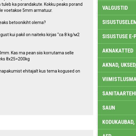
na tuleb ka porandakute. Kokku peaks porand
VALGUSTID
ele voetakse 5mm armatuur.
SISUSTUSELE
eaks betoonikiht olema?
ust kui pakil on naiteks kirjas "ca 8 kg/м2
SISUSTUSE E-
AKNAKATTED
40mm. Kas ma pean siis korrutama selle
useks 8x25=200kg
AKNAD, UKSED
nnapakumist ehitajalt kus tema kogused on
VIIMISTLUSMA
SANITAARTEHN
SAUN
KODUKAUBAD,