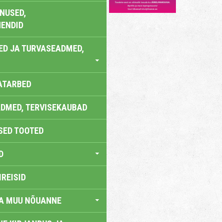
NUSED,
ENDID
ED JA TURVASEADMED,
ATARBED
DMED, TERVISEKAUBAD
SED TOOTED
D
IREISID
JA MUU NÕUANNE