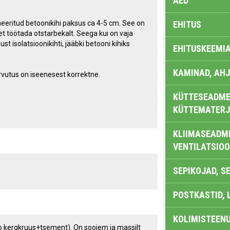
AED
ritud betoonikihi paksus ca 4-5 cm. See on
EHITUS
t töötada otstarbekalt. Seega kui on vaja
 isolatsioonikihti, jääbki betooni kihiks
EHITUSKEEMI
KAMINAD, AHJ
rvutus on iseenesest korrektne.
KÜTTESEADMED
KÜTTEMATERJ
KLIIMASEADME
VENTILATSIO
SEPIKOJAD, S
POSTKASTID, 
KOLIMISTEEN
bo kergkruus+tsement). On soojem ja massilt