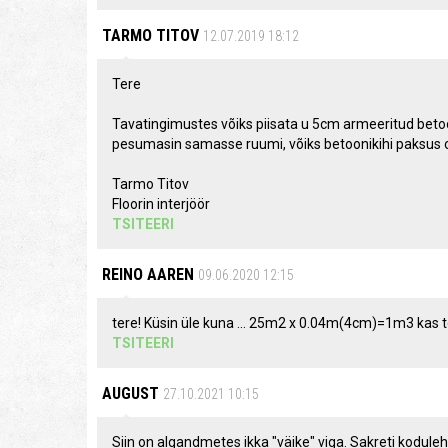
TARMO TITOV
12.07.2019 18:12
Tere
Tavatingimustes võiks piisata u 5cm armeeritud betoon
pesumasin samasse ruumi, võiks betoonikihi paksus 
Tarmo Titov
Floorin interjöör
TSITEERI
REINO AAREN
09.06.2020 12:15
tere! Küsin üle kuna ... 25m2 x 0.04m(4cm)=1m3 kas 
TSITEERI
AUGUST
27.10.2021 10:15
Siin on algandmetes ikka "väike" viga. Sakreti kodulehe