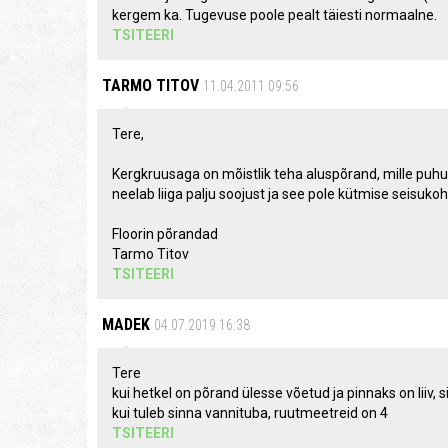
kergem ka. Tugevuse poole pealt täiesti normaalne.
TSITEERI
TARMO TITOV
11.04.2011 09:56
Tere,
Kergkruusaga on mõistlik teha aluspõrand, mille puhu
neelab liiga palju soojust ja see pole kütmise seisukoh
Floorin põrandad
Tarmo Titov
TSITEERI
MADEK
04.07.2019 16:38
Tere
kui hetkel on põrand ülesse võetud ja pinnaks on liiv,
kui tuleb sinna vannituba, ruutmeetreid on 4
TSITEERI