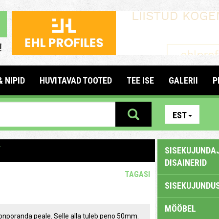
& NIPID
HUVITAVAD TOOTED
TEE ISE
GALERII
P
EST
T
SISEKUJUNDAJ
DISAINERID
TAGASI
SISEKUJUNDUS
MÖÖBEL
oonporanda peale. Selle alla tuleb peno 50mm.