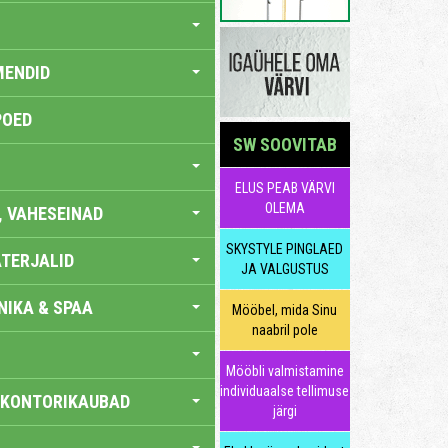
MENDID
POED
SW SOOVITAB
ELUS PEAB VÄRVI
OLEMA
, VAHESEINAD
SKYSTYLE PINGLAED
TERJALID
JA VALGUSTUS
IKA & SPAA
Mööbel, mida Sinu
naabril pole
Mööbli valmistamine
individuaalse tellimuse
 KONTORIKAUBAD
järgi