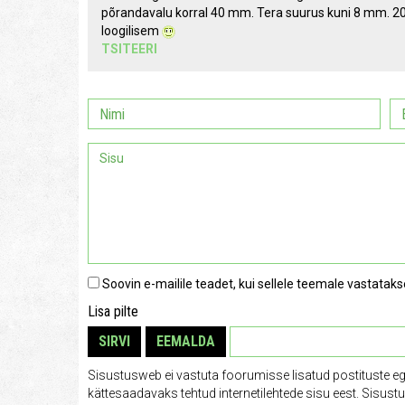
põrandavalu korral 40 mm. Tera suurus kuni 8 mm. 20
loogilisem
TSITEERI
Soovin e-mailile teadet, kui sellele teemale vastataks
Lisa pilte
SIRVI
EEMALDA
Sisustusweb ei vastuta foorumisse lisatud postituste e
kättesaadavaks tehtud internetilehtede sisu eest. Sisus