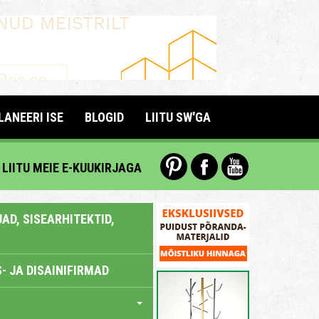
LANEERI ISE
BLOGID
LIITU SW'GA
LIITU MEIE E-KUUKIRJAGA
AD, SISEARHITEKTID,
- JA DISAINIFIRMAD