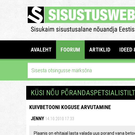
AVALEHT
FOORUM
ARTIKLID
IDEED 
KÜSI NÕU PÕRANDASPETSIALISTIL
KUIVBETOONI KOGUSE ARVUTAMINE
JENNY
14.10.2010 17:33
Plaanis on ehitajal lasta valada uus porand vana bet