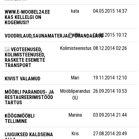
kata
04.05.2015 14:37
WWW.E-MOOBEL24.EE
KAS KELLELGI ON
KOGEMUSI?
Priidik
06.02.2015 10:12
VOODRILAUD,SAUNAMATERJAL,PÕRANDALAUD
Kolimisteenistus
08.12.2014 02:26
VEOTEENUSED,
KOLIMISTEENUSED,
RASKETE ESEMETE
TRANSPORT
Mari
19.11.2014 12:10
KIVIST VALAMUD
Mööbliparandus
26.09.2014 10:53
MÖÖBLI PARANDUS- JA
RESTAUREERIMISTÖÖD
OÜ
TARTUS
Mariina
03.09.2014 21:44
KÖÖGIMÖÖBLI
TELLIMINE
Kris
27.08.2014 20:49
LIUGUKSED KALDSEINA