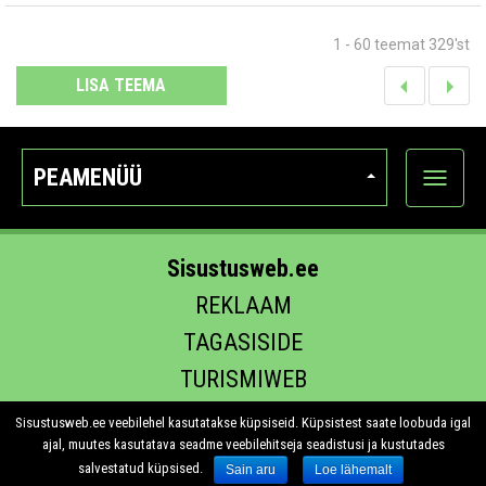
1 - 60 teemat 329'st
LISA TEEMA
PEAMENÜÜ
Ava
kategoo
Sisustusweb.ee
REKLAAM
TAGASISIDE
TURISMIWEB
EHITUS.EE
Sisustusweb.ee veebilehel kasutatakse küpsiseid. Küpsistest saate loobuda igal
ajal, muutes kasutatava seadme veebilehitseja seadistusi ja kustutades
salvestatud küpsised.
Sain aru
Loe lähemalt