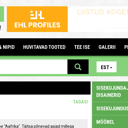
& NIPID
HUVITAVAD TOOTED
TEE ISE
GALERII
P
EST
SISEKUJUNDAJ
DISAINERID
TAGASI
SISEKUJUNDUS
MÖÖBEL
oe "Aafrika". Täitsa põnevad asjad millega