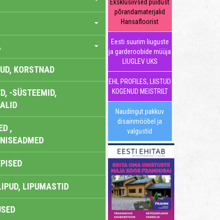
Eksklusiivsed puidust
põrandamaterjalid
Hansafloorist
Eesti suurim liuguste
A
ja garderoobide müüja
LIUGLEV UKS
UD, KORSTNAD
EHL PROFILES, LIISTUD
, -SÜSTEEMID,
KOGENUD MEISTRILT
ALID
Naudingut pakkuv
disainmööbel ja
D ,
valgustid
ONISEADMED
EPISED
LIPUD, LIPUMASTID
USED