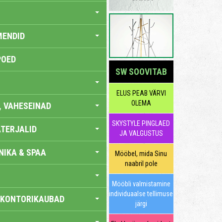
MENDID
POED
SW SOOVITAB
ELUS PEAB VÄRVI
OLEMA
, VAHESEINAD
SKYSTYLE PINGLAED
TERJALID
JA VALGUSTUS
IKA & SPAA
Mööbel, mida Sinu
naabril pole
Mööbli valmistamine
individuaalse tellimuse
 KONTORIKAUBAD
järgi