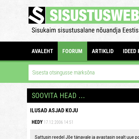
AVALEHT
FOORUM
ARTIKLID
IDEED 
SOOVITA HEAD ...
ILUSAD ASJAD KOJU
HEDY
17.12.2006 14:51
Sattusin reedel Jõe tänavale ja avastasin sealt uue p