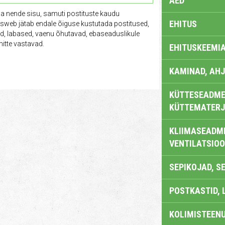
AED
ga nende sisu, samuti postituste kaudu
EHITUS
tusweb jätab endale õiguse kustutada postitused,
vad, labased, vaenu õhutavad, ebaseaduslikule
itte vastavad.
EHITUSKEEMI
KAMINAD, AHJ
KÜTTESEADMED
KÜTTEMATERJ
KLIIMASEADME
VENTILATSIO
SEPIKOJAD, S
POSTKASTID, 
KOLIMISTEEN