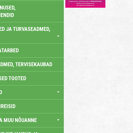
NUSED,
ENDID
ED JA TURVASEADMED,
ATARBED
DMED, TERVISEKAUBAD
SED TOOTED
D
IREISID
JA MUU NÕUANNE