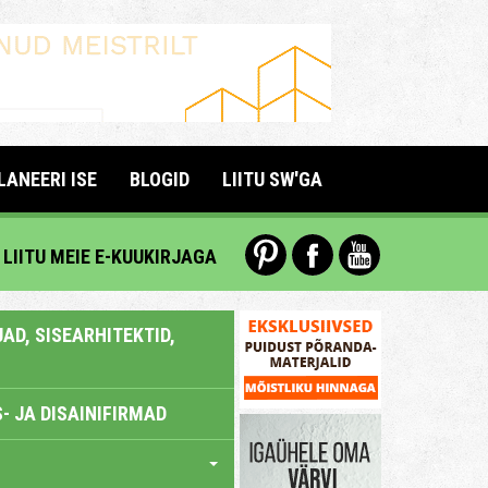
LANEERI ISE
BLOGID
LIITU SW'GA
LIITU MEIE E-KUUKIRJAGA
AD, SISEARHITEKTID,
- JA DISAINIFIRMAD