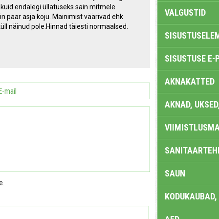
kuid endalegi üllatuseks sain mitmele
VALGUSTID
in paar asja koju. Mainimist väärivad ehk
üll näinud pole.Hinnad täiesti normaalsed.
SISUSTUSELE
SISUSTUSE E-
AKNAKATTED
AKNAD, UKSED
VIIMISTLUSMA
SANITAARTEHN
SAUN
e.
KODUKAUBAD,