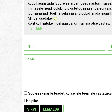
kodu kaunistada. Suure eelarvamusega astusin sisse,
inimesele head jõulukingid ostetud ning endalegi valis
loomanahad (tõeline sebra ja antiloobid) mida mujal k
Minge vaadake!
Koht küll natuke nigel aga parkimismaja otse vastas.
TSITEERI
Soovin e-mailile teadet, kui sellele teemale vastataks
Lisa pilte
SIRVI
EEMALDA