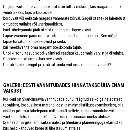
Paljude väikelaste vanemate jaoks on tuttav olukord, kus magamaminek
venib pikaks, laps ärkab öösel
korduvalt või eelistab magada vanemate kõrval. Sageli otsitakse lahendust
õhtusest rutiinist või unerituaalidest,
kuid tähelepanuta jääb üks oluline tegur – lapse voodi.
Lapse esimene päris oma voodi ei ole ainult magamiskoht. See mõjutab
lapse turvatunnet, iseseisvust ja seda,
kui meeldivalt ta oma magamiskeskkonda tajub.
Unoliki sõnul tasub voodi valimisel vaadata kaugemale värvist ja disainist.
Olulisem on küsimus: kas see voodi
toetab lapse arengut ja aitab tal tunda end oma ruumis turvaliselt?
GALERII: EESTI VANNITUBADES HINNATAKSE ÜHA ENAM
VAIKUST
Kui seni on Skandinaavia vannitubade puhul räägitud eelkõige heledatest
toonidest, looduslikest materjalidest ja minimalistlikust vormikeelest, siis
nüüd ei pöörata tähelepanu mitte ainult sellele, kuidas vannituba välja näeb,
vaid ka sellele, kuidas ta kõlab. Vaikus on tõusmas uueks oluliseks
kvaliteedimärgiks, eriti väiksemates ja tihedama planeeringuga elamistes,
kus helid kanduvad kergesti ühest ruumist teise.