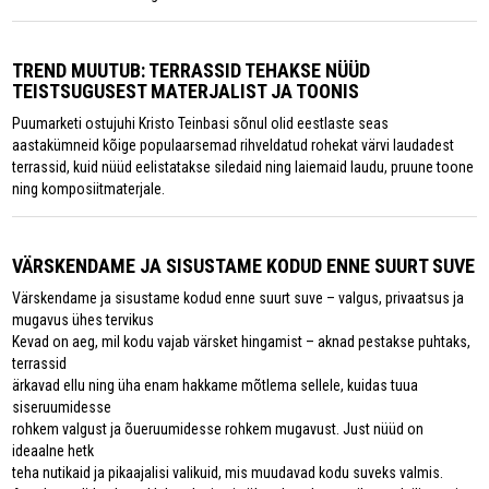
TREND MUUTUB: TERRASSID TEHAKSE NÜÜD
TEISTSUGUSEST MATERJALIST JA TOONIS
Puumarketi ostujuhi Kristo Teinbasi sõnul olid eestlaste seas
aastakümneid kõige populaarsemad rihveldatud rohekat värvi laudadest
terrassid, kuid nüüd eelistatakse siledaid ning laiemaid laudu, pruune toone
ning komposiitmaterjale.
VÄRSKENDAME JA SISUSTAME KODUD ENNE SUURT SUVE
Värskendame ja sisustame kodud enne suurt suve – valgus, privaatsus ja
mugavus ühes tervikus
Kevad on aeg, mil kodu vajab värsket hingamist – aknad pestakse puhtaks,
terrassid
ärkavad ellu ning üha enam hakkame mõtlema sellele, kuidas tuua
siseruumidesse
rohkem valgust ja õueruumidesse rohkem mugavust. Just nüüd on
ideaalne hetk
teha nutikaid ja pikaajalisi valikuid, mis muudavad kodu suveks valmis.