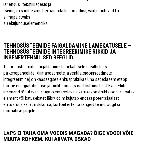
lahendusi: tekstiillagesid ja
-seinu, mis mitte ainult ei paranda heliomadusi, vaid muutuvad ka
silmapaistvaks
sisekujunduselemendiks.
TEHNOSÜSTEEMIDE PAIGALDAMINE LAMEKATUSELE –
TEHNOSÜSTEEMIDE INTEGREERIMISE RISKID JA
INSENERTEHNILISED REEGLID
Tehnosüsteemide paigaldamine lamekatusele (sealhulgas
päikesepaneelide, kliimaseadmete ja ventilatsiooniseadmete
integreerimine) on kaasaegses ehituspraktikas üha sagedasem etapp
hoone energiatõhususe ja funktsionaalsuse tõstmisel. OÜ Evari Ehitus
insenerid rõhutavad, et iga olemasolevale katusekonstruktsioonile lisatav
element või katusekatet läbiv sõlm kujutab endast potentsiaalset
ehitusfüüsikalist riskikohta, kui töid ei tehta rangeid tehnoloogilisi
normatiive järgides.
LAPS EI TAHA OMA VOODIS MAGADA? ÕIGE VOODI VÕIB
MUUTA ROHKEM, KUI ARVATA OSKAD