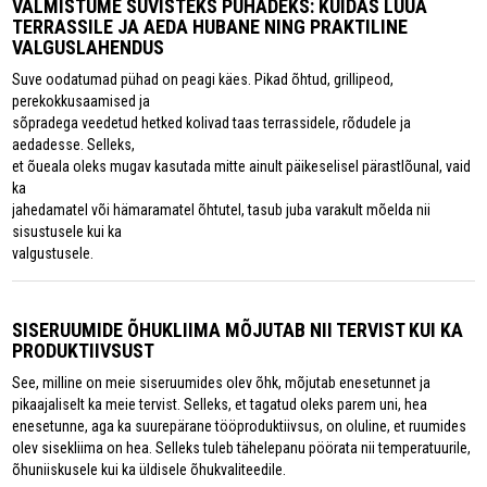
VALMISTUME SUVISTEKS PÜHADEKS: KUIDAS LUUA
TERRASSILE JA AEDA HUBANE NING PRAKTILINE
VALGUSLAHENDUS
Suve oodatumad pühad on peagi käes. Pikad õhtud, grillipeod,
perekokkusaamised ja
sõpradega veedetud hetked kolivad taas terrassidele, rõdudele ja
aedadesse. Selleks,
et õueala oleks mugav kasutada mitte ainult päikeselisel pärastlõunal, vaid
ka
jahedamatel või hämaramatel õhtutel, tasub juba varakult mõelda nii
sisustusele kui ka
valgustusele.
SISERUUMIDE ÕHUKLIIMA MÕJUTAB NII TERVIST KUI KA
PRODUKTIIVSUST
See, milline on meie siseruumides olev õhk, mõjutab enesetunnet ja
pikaajaliselt ka meie tervist. Selleks, et tagatud oleks parem uni, hea
enesetunne, aga ka suurepärane tööproduktiivsus, on oluline, et ruumides
olev sisekliima on hea. Selleks tuleb tähelepanu pöörata nii temperatuurile,
õhuniiskusele kui ka üldisele õhukvaliteedile.