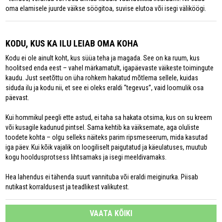
oma elamisele juurde väikse söögitoa, suvise elutoa või isegi väliköögi.
KODU, KUS KA ILU LEIAB OMA KOHA
Kodu ei ole ainult koht, kus süüa teha ja magada. See on ka ruum, kus
hoolitsed enda eest – vahel märkamatult, igapäevaste väikeste toimingute
kaudu. Just seetõttu on üha rohkem hakatud mõtlema sellele, kuidas
siduda ilu ja kodu nii, et see ei oleks eraldi “tegevus”, vaid loomulik osa
päevast.
Kui hommikul peegli ette astud, ei taha sa hakata otsima, kus on su kreem
või kusagile kadunud pintsel. Sama kehtib ka väiksemate, aga oluliste
toodete kohta – olgu selleks näiteks parim ripsmeseerum, mida kasutad
iga päev. Kui kõik vajalik on loogiliselt paigutatud ja käeulatuses, muutub
kogu hooldusprotsess lihtsamaks ja isegi meeldivamaks.
Hea lahendus ei tähenda suurt vannituba või eraldi meiginurka. Piisab
nutikast korraldusest ja teadlikest valikutest.
VAATA KÕIKI