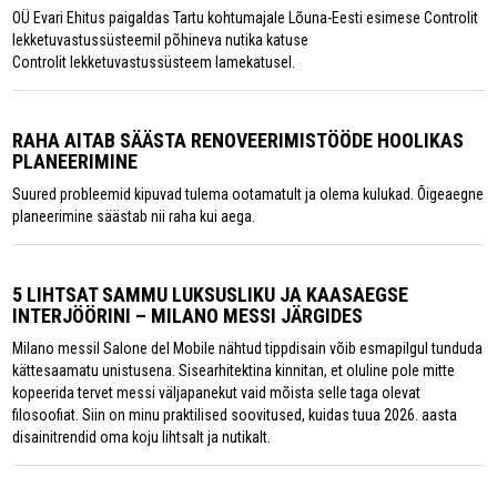
OÜ Evari Ehitus paigaldas Tartu kohtumajale Lõuna-Eesti esimese Controlit
lekketuvastussüsteemil põhineva nutika katuse
Controlit lekketuvastussüsteem lamekatusel.
RAHA AITAB SÄÄSTA RENOVEERIMISTÖÖDE HOOLIKAS
PLANEERIMINE
Suured probleemid kipuvad tulema ootamatult ja olema kulukad. Õigeaegne
planeerimine säästab nii raha kui aega.
5 LIHTSAT SAMMU LUKSUSLIKU JA KAASAEGSE
INTERJÖÖRINI – MILANO MESSI JÄRGIDES
Milano messil Salone del Mobile nähtud tippdisain võib esmapilgul tunduda
kättesaamatu unistusena. Sisearhitektina kinnitan, et oluline pole mitte
kopeerida tervet messi väljapanekut vaid mõista selle taga olevat
filosoofiat. Siin on minu praktilised soovitused, kuidas tuua 2026. aasta
disainitrendid oma koju lihtsalt ja nutikalt.