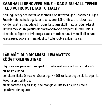
KAARHALLI RENOVEERIMINE – KAS SINU HALL TEENIB
TULU VÕI ROOSTETAB TÜHJALT?
Nõukogudeaegsed metallist kaarhallid on tuttavad igas Eestimaa nurgas.
Enamik neist seisab aga kasutuseta, sest külm, niiskus ja lakkamatu
kondensaatvesi muudavad hoone kasutamiskõlbmatuks. Lõuna-Eesti
juhtiv lamekatuste ja hüdroisolatsioonitööde ekspert OÜ Evari Ehitus
tõestab, et õigete töövõtetega saab amortiseerunud metallhallist luua
kaasaegse, sooja ja majanduslikult tulu tootva ärikinnisvara.
LÄBIMÕELDUD DISAIN SUJUVAMATEKS
KÖÖGITOIMINGUTEKS
Olgu see siis pere kohtumispaik, loovate kokkamisseikluste meka või
stiilne keskkond
seltskondlikeks õhtuteks sõpradega – köök on kaasaegse elu keskpunkt.
Köögisegisti tähtsust
alahinnatakse sageli, kuigi see mängib olulist rolli paljudes meie
igapäevatoimingutes.