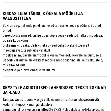
KUIDAS LUUA TÄIUSLIK ÕUEALA MÖÖBLI JA
VALGUSTITEGA
Suvi on aeg, mil kodu piirid laienevad terrassile, aeda ja rõdule. Soojad
õhtud,
perekokkusaamised, grillipeod ja sõpradega veedetud hetked muudavad
õueala kodu kõige
olulisemaks osaks. Selleks, et suvised pühad oleksid tõeliselt
meeldejäävad, tasub juba varakult
mõelda nii mugavale aiamööblile kui ka meeleolu loovale valgustusele.
DecorN valikust leiab kvaliteetset disainmööblit ning stiilseid valgusteid,
mis aitavad luua
elegantse ja funktsionaalse väliruumi.
SKYSTYLE AKUSTILISED LAHENDUSED: TEKSTIILSEINAD
JA -LAED
Tänapäevases ruumis – olgu selleks kontor, restoran, showroom või
kodune interjöör – mängib akustika
sama olulist rolli kui disain. Ettevõte SKYSTYLE pakub terviklikke akustilisi