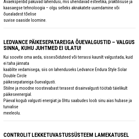
Avaeksperdid pakuvad lahendusi, mis ühendavad esteetika, praktilisuse ja
kaasaegse tehnoloogia – olgu selleks aknakatete uuendamine või
õuealadest tõelise
suvise oaaside loomine.
LEDVANCE PÄIKESEPATAREIGA ÕUEVALGUSTID – VALGUS
SINNA, KUHU JUHTMED EI ULATU!
Kui soovite oma aeda, sissesõiduteed või terrassi kaunilt valgustada, kuid
ei taha jännata
kaablite vedamisega, siis on lahenduseks Ledvance Endura Style Solar
Double Circle
päikesepatareiga õuevalgusti.
Stiilne ja moodne roostevabast terasest disainvalgusti töötab täielikult
päikeseenergial.
Päeval kogub valgusti energiat ja õhtu saabudes loob sinu aias hubase ja
turvalise
meeleolu.
CONTROLIT LEKKETUVASTUSSÜSTEEM LAMEKATUSEL