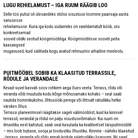
LUGU REHIELAMUST – IGA RUUM RÄÄGIB LOO
Selle töö puhul oli ülesandeks stiilse sisustuse loomine paarisaja aasta
vanusesse
rehielamusse. Kuna iga kodu südameks on vaieldamatult köök, siis
konkreetsemad
soovid olidki seotud köögimööbliga. Köögimööblisse sooviti peita
kaasaegsed
mugavused, kuid säilitada kogu avatud rehiruumis arhailine meeleolu.
PUITMÖÖBEL SOBIB KA KLAASITUD TERRASSILE,
RÕDULE JA VERANDALE
Kevad-suvel kasvab soov rohkem aega õues veeta. Terrass, rõdu või
veranda võib muutuda kodu kõige mõnusamaks kohaks – seal saab
nautida hommikukohvi, õhtusööki perega või lihtsalt rahulikku hetke
värskes õhus.
Terrassi planeerimisel räägitakse sageli välimööblist, kuid ka kinnisel
terrassil, verandal ja rõdul on palju sisustusvõimalusi. Kui ruum on
ilmastiku eest kaitstud, saab seal kasutada ka kvaliteetset täispuitmööblit
– mis loob hubase, sooja ja loodusliku õhustiku. Kinnine - näiteks klaasitud
- terrass, veranda või rõdu annab kodule väärtuslikku lisaruumi. Nii saad