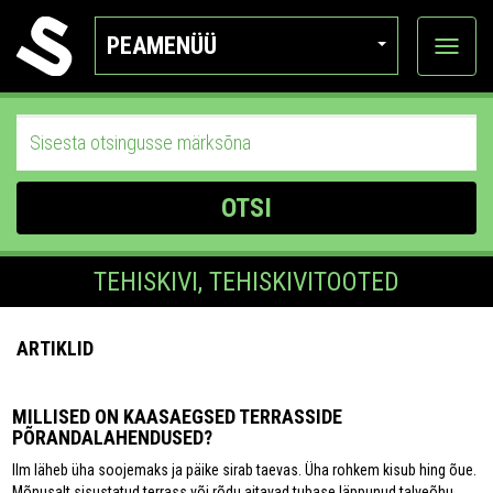
PEAMENÜÜ
Ava
katego
OTSI
TEHISKIVI, TEHISKIVITOOTED
ARTIKLID
MILLISED ON KAASAEGSED TERRASSIDE
PÕRANDALAHENDUSED?
Ilm läheb üha soojemaks ja päike sirab taevas. Üha rohkem kisub hing õue.
Mõnusalt sisustatud terrass või rõdu aitavad tubase läppunud talveõhu