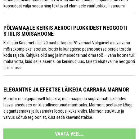
kopsudest välja saada ning tekitavad elamisele väärtuslikku lisaruumi.
PÕLVAMAALE KERKIS AEROCI PLOKKIDEST NEOGOOTI
STIILIS MÕISAHOONE
Kui Lauri Kasemets ligi 20 aastat tagasi Põlvamaal Valgjärvel asuva vana
mõisakompleksi soetas, lootis ta kunagisse peahoonesse perele toreda
kodu rajada. Kahjuks olid aeg ja inimesed teinud oma töö – vana hoone tuli
maha võtta, kuid selle asemel on kerkinud uus, täiesti ebatavaline neogooti
stiilis loss.
ELEGANTNE JA EFEKTSE LÄIKEGA CARRARA MARMOR
Marmor on algupäraselt lubjakivi, mis maapinna sügavamates kihtides
laava läheduses on kristalliseerunud marmoriks. Marmorit peetakse kõige
elegantsemaks ja ilusamaks looduslikuks kiviks. Marmori struktuur ja
värvus sõltub regioonist, kust seda kaevandatakse.
VAATA VEEL...