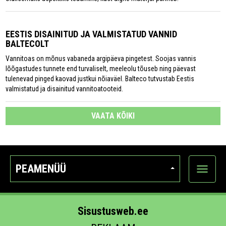
EESTIS DISAINITUD JA VALMISTATUD VANNID
BALTECOLT
Vannitoas on mõnus vabaneda argipäeva pingetest. Soojas vannis
lõõgastudes tunnete end turvaliselt, meeleolu tõuseb ning päevast
tulenevad pinged kaovad justkui nõiaväel. Balteco tutvustab Eestis
valmistatud ja disainitud vannitoatooteid.
VAATA KÕIKI
PEAMENÜÜ
Ava
kategoo
Sisustusweb.ee