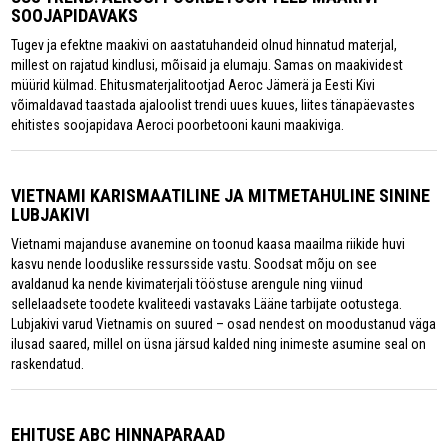
SOOJAPIDAVAKS
Tugev ja efektne maakivi on aastatuhandeid olnud hinnatud materjal,
millest on rajatud kindlusi, mõisaid ja elumaju. Samas on maakividest
müürid külmad. Ehitusmaterjalitootjad Aeroc Jämerä ja Eesti Kivi
võimaldavad taastada ajaloolist trendi uues kuues, liites tänapäevastes
ehitistes soojapidava Aeroci poorbetooni kauni maakiviga.
VIETNAMI KARISMAATILINE JA MITMETAHULINE SININE
LUBJAKIVI
Vietnami majanduse avanemine on toonud kaasa maailma riikide huvi
kasvu nende looduslike ressursside vastu. Soodsat mõju on see
avaldanud ka nende kivimaterjali tööstuse arengule ning viinud
sellelaadsete toodete kvaliteedi vastavaks Lääne tarbijate ootustega.
Lubjakivi varud Vietnamis on suured – osad nendest on moodustanud väga
ilusad saared, millel on üsna järsud kalded ning inimeste asumine seal on
raskendatud.
EHITUSE ABC HINNAPARAAD