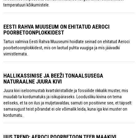
temperatuuri kõikumistele.
EESTI RAHVA MUUSEUM ON EHITATUD AEROCI
POORBETOONPLOKKIDEST
Tartus valmiva Eesti Rahva Muuseumi hoidlate seinad on ehitatud Aeroci
poorbetoonplokkidest, mis on laotud puhta vuugiga ja mis jäävadki
viimistlemata.
HALLIKASSINISE JA BEEŽI TONAALSUSEGA
NATURAALNE JUURA KIVI
Juura kivi iseloomustab kvartskristallide ja fossiilide rikkalik muster, mis
muudab ta kordumatuks ja isikupäraseks. Loodusliku kivina on tema
eeliseks, et ta on ilus ja muljetavaldav, samuti on positiivne see, et täpselt
samasugust teist põrandat ei ole võimalik leida, kuna iga kivi muster on
kordumatu.
UUS TREND: AEROCI POORBETOON TEEB MAAKIVI