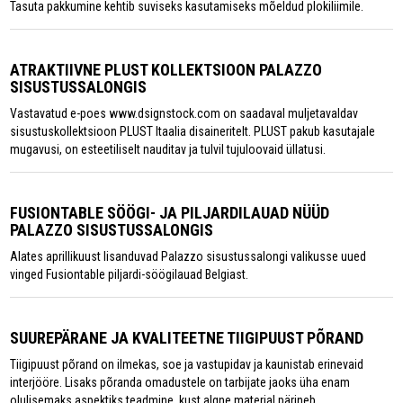
Tasuta pakkumine kehtib suviseks kasutamiseks mõeldud plokiliimile.
ATRAKTIIVNE PLUST KOLLEKTSIOON PALAZZO
SISUSTUSSALONGIS
Vastavatud e-poes www.dsignstock.com on saadaval muljetavaldav
sisustuskollektsioon PLUST Itaalia disaineritelt. PLUST pakub kasutajale
mugavusi, on esteetiliselt nauditav ja tulvil tujuloovaid üllatusi.
FUSIONTABLE SÖÖGI- JA PILJARDILAUAD NÜÜD
PALAZZO SISUSTUSSALONGIS
Alates aprillikuust lisanduvad Palazzo sisustussalongi valikusse uued
vinged Fusiontable piljardi-söögilauad Belgiast.
SUUREPÄRANE JA KVALITEETNE TIIGIPUUST PÕRAND
Tiigipuust põrand on ilmekas, soe ja vastupidav ja kaunistab erinevaid
interjööre. Lisaks põranda omadustele on tarbijate jaoks üha enam
olulisemaks aspektiks teadmine, kust algne materjal pärineb.