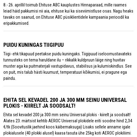
8.- 26. aprillil toimub Ehituse ABC kauplustes Hinnaparaad, mille raames
leiad häid pakkumisi nii aia, ehituse kui ka siseviimistluse osas. Nagu heaks
tavaks on saanud, on Ehituse ABC püsiklientidele kampaania perioodil ka
eripakkumised.
PUIDU KUNINGAS TIIGIPUU
Tiigi- ehk tikapuud peetakse puidu kuningaks. Tiigipuud iseloomustavateks
tunnusteks on tema haruldane ilu – rikkalik kuldpruun läige ning huvitav
muster aga ka puitmaterjali vastupidavus, stabiilsus ja kulumiskindlus. See
on puit, mis talub hästi kuumust, temperatuuri kõikumisi, ei pragune ega
paindu.
EHITA SEL KEVADEL 200 JA 300 MM SEINU UNIVERSAL
PLOKIS - KIIRELT JA SOODSALT!
Ehita sel kevadel 200 ja 300 mm seinu Universal plokis - kiirelt ja soodsalt!
Alates 23. märtsist kehtib AEROC Universal plokidele eriti soodne hind 2,34
€/tk (Soovituslik jaehind koos käibemaksuga) Lisaks sellele anname igale
plokialusele (40 plokki alusel) kaasa tasuta ühe 25kg koti AEROC plokiliimi.