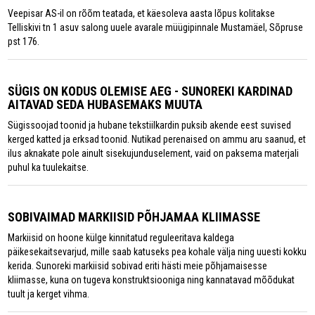
Veepisar AS-il on rõõm teatada, et käesoleva aasta lõpus kolitakse
Telliskivi tn 1 asuv salong uuele avarale müügipinnale Mustamäel, Sõpruse
pst 176.
SÜGIS ON KODUS OLEMISE AEG - SUNOREKI KARDINAD
AITAVAD SEDA HUBASEMAKS MUUTA
Sügissoojad toonid ja hubane tekstiilkardin puksib akende eest suvised
kerged katted ja erksad toonid. Nutikad perenaised on ammu aru saanud, et
ilus aknakate pole ainult sisekujunduselement, vaid on paksema materjali
puhul ka tuulekaitse.
SOBIVAIMAD MARKIISID PÕHJAMAA KLIIMASSE
Markiisid on hoone külge kinnitatud reguleeritava kaldega
päikesekaitsevarjud, mille saab katuseks pea kohale välja ning uuesti kokku
kerida. Sunoreki markiisid sobivad eriti hästi meie põhjamaisesse
kliimasse, kuna on tugeva konstruktsiooniga ning kannatavad mõõdukat
tuult ja kerget vihma.