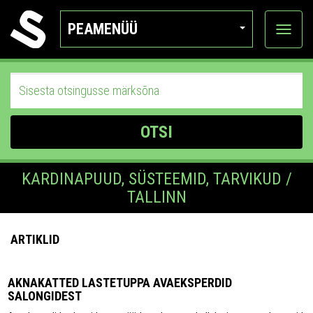
PEAMENÜÜ
Ava
katego
OTSI
KARDINAPUUD, SÜSTEEMID, TARVIKUD /
TALLINN
ARTIKLID
AKNAKATTED LASTETUPPA AVAEKSPERDID
SALONGIDEST