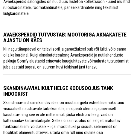
Avaeksperdid salongides on nüüd uus lastetoa kollektsioon - uued mustrid
rulookardinatele, roomakardinatele, paneelkardinatele ning tekstiilist
külgkardinatele.
AVAEKSPERDID TUTVUSTAB: MOOTORIGA AKNAKATETE
AJASTU ON KÄES
Nii nagu tänapäeval on televiisoril ja garaažiuksel pult või lüliti, võib sama
olla ka kardinal. Kuigi aknakatetesalong Avaeksperdid ja nutilahenduste
pakkuja Somfy alustasid erinevate kaugjuhitavate võimaluste tutvustamist
juba aastaid tagasi, on suurem huvi tekkinud just tänavu.
SKANDINAAVIALIKULT HELGE KODUSOOJUS TANK
INDOORIST
Skandinaavia disaini kandev idee on muuta argielu esteetilisemaks tänu
visuaalselt nauditavale tarbekunstile, mis peab olema igapäevaselt
kasutatav ning see ei ole mitte ainult jõuka eliidi privileeg, vaid on
kättesaadav ka tavatarbijale. Selles disainivoolus on selgelt äratuntav
funktsionalismi võidukäik – igal mööblitükil ja sisustuselemendil on
hoolikalt planeeritud tervikus täita oma roll ning oluline osa