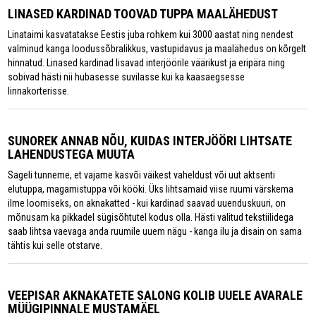
LINASED KARDINAD TOOVAD TUPPA MAALÄHEDUST
Linataimi kasvatatakse Eestis juba rohkem kui 3000 aastat ning nendest
valminud kanga loodussõbralikkus, vastupidavus ja maalähedus on kõrgelt
hinnatud. Linased kardinad lisavad interjöörile väärikust ja eripära ning
sobivad hästi nii hubasesse suvilasse kui ka kaasaegsesse
linnakorterisse.
SUNOREK ANNAB NÕU, KUIDAS INTERJÖÖRI LIHTSATE
LAHENDUSTEGA MUUTA
Sageli tunneme, et vajame kasvõi väikest vaheldust või uut aktsenti
elutuppa, magamistuppa või kööki. Üks lihtsamaid viise ruumi värskema
ilme loomiseks, on aknakatted - kui kardinad saavad uuenduskuuri, on
mõnusam ka pikkadel sügisõhtutel kodus olla. Hästi valitud tekstiilidega
saab lihtsa vaevaga anda ruumile uuem nägu - kanga ilu ja disain on sama
tähtis kui selle otstarve.
VEEPISAR AKNAKATETE SALONG KOLIB UUELE AVARALE
MÜÜGIPINNALE MUSTAMÄEL