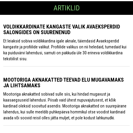
ARTIKLID
VOLDIKKARDINATE KANGASTE VALIK AVAEKSPERDID
SALONGIDES ON SUURENENUD
Et leiaksid sobiva voldikkardina igale aknale, täiendasid Avaeksperdid
kangaste ja profiilide valikut. Profiilide valikus on nii heledaid, tumedaid kui
ka puiduvärvi lahendusi, samuti on pakkuda üle 30 erineva voldikkardina
tekstiilist sisu.
MOOTORIGA AKNAKATTED TEEVAD ELU MUGAVAMAKS
JA LIHTSAMAKS
Mootoriga aknakatted sobivad sulle siis, kui hindad mugavust ja
kaasaegsuseid lahendusi. Piisab vaid ühest nupuvajutusest, et kõik
kardinad oleksid soovitud asendis. Mootoriga aknakatted on suurepärane
lahendus, kui sulle meeldib puhkepäeva hommikul otse voodist kardinaid
avada või soovid reisil olles jätta muljet, et pole kodust lahkunudki.