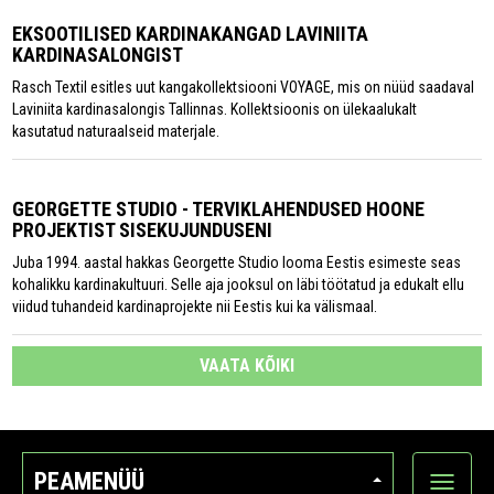
EKSOOTILISED KARDINAKANGAD LAVINIITA
KARDINASALONGIST
Rasch Textil esitles uut kangakollektsiooni VOYAGE, mis on nüüd saadaval
Laviniita kardinasalongis Tallinnas. Kollektsioonis on ülekaalukalt
kasutatud naturaalseid materjale.
GEORGETTE STUDIO - TERVIKLAHENDUSED HOONE
PROJEKTIST SISEKUJUNDUSENI
Juba 1994. aastal hakkas Georgette Studio looma Eestis esimeste seas
kohalikku kardinakultuuri. Selle aja jooksul on läbi töötatud ja edukalt ellu
viidud tuhandeid kardinaprojekte nii Eestis kui ka välismaal.
VAATA KÕIKI
PEAMENÜÜ
Ava