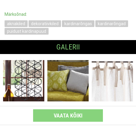
Märksõnad:
aknakiled
dekoratiivkiled
kardinarõngas
kardinarõngad
puidust kardinapuud
GALERII
VAATA KÕIKI