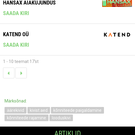
HANSAX AIAKUJUNDUS
SAADA KIRI
KATEND OÜ
SAADA KIRI
1 - 10 teemat 17'st
Märksõnad:
äärekivid
kivist aed
kõnniteede paigaldamine
kõnniteede rajamine
looduskivi
ARTIKLID