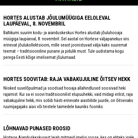
HORTES ALUSTAB JÕULUMÜÜGIGA EELOLEVAL
LAUPÄEVAL, 8. NOVEMBRIL
Baltikumi suurim kodu- ja aianduskeskus Hortes alustab jõuluhooaja
müügiga laupäeval, 8. novembril. Sel aastal on Hortese väljapanekus viis
erinevat jõulukollektsiooni, mille seast joonistuvad välja kaks suuremat
teemat – traditsiooniline punane ja pidulik must. Tule uudistama kogu
perega Eesti kõige imelisemat jõulumaad.
HORTES SOOVITAB: RAJA VABAKUJULINE ÕITSEV HEKK
Niisked suvelõpuilmad ja soodsad hooaja allahindlused soosivad heki
rajamist. Kui sa ei soovi traditsioonilist elupuuhekki, vaid midagi erilist, raja
vabakujuline hekk, mis sobib hästi erinevate aiastiilide juurde, on õitsevaks
ruumijagajaks aias või teistele taimedele kauniks fooniks.
LÕHNAVAD PUNASED ROOSID
Hortese Aianduskeskusest leiab mitmeid imelisi roose, kes on ehteks igale