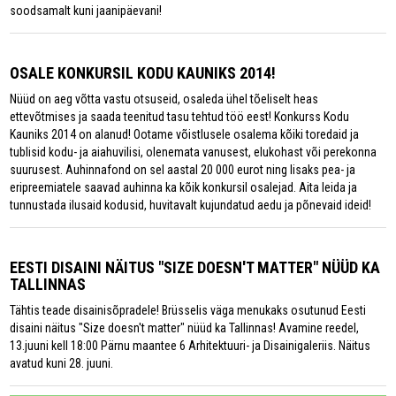
soodsamalt kuni jaanipäevani!
OSALE KONKURSIL KODU KAUNIKS 2014!
Nüüd on aeg võtta vastu otsuseid, osaleda ühel tõeliselt heas
ettevõtmises ja saada teenitud tasu tehtud töö eest! Konkurss Kodu
Kauniks 2014 on alanud! Ootame võistlusele osalema kõiki toredaid ja
tublisid kodu- ja aiahuvilisi, olenemata vanusest, elukohast või perekonna
suurusest. Auhinnafond on sel aastal 20 000 eurot ning lisaks pea- ja
eripreemiatele saavad auhinna ka kõik konkursil osalejad. Aita leida ja
tunnustada ilusaid kodusid, huvitavalt kujundatud aedu ja põnevaid ideid!
EESTI DISAINI NÄITUS "SIZE DOESN'T MATTER" NÜÜD KA
TALLINNAS
Tähtis teade disainisõpradele! Brüsselis väga menukaks osutunud Eesti
disaini näitus "Size doesn't matter" nüüd ka Tallinnas! Avamine reedel,
13.juuni kell 18:00 Pärnu maantee 6 Arhitektuuri- ja Disainigaleriis. Näitus
avatud kuni 28. juuni.