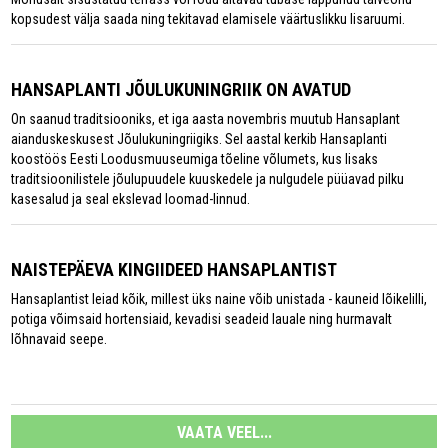
kopsudest välja saada ning tekitavad elamisele väärtuslikku lisaruumi.
HANSAPLANTI JÕULUKUNINGRIIK ON AVATUD
On saanud traditsiooniks, et iga aasta novembris muutub Hansaplant
aianduskeskusest Jõulukuningriigiks. Sel aastal kerkib Hansaplanti
koostöös Eesti Loodusmuuseumiga tõeline võlumets, kus lisaks
traditsioonilistele jõulupuudele kuuskedele ja nulgudele püüavad pilku
kasesalud ja seal ekslevad loomad-linnud.
NAISTEPÄEVA KINGIIDEED HANSAPLANTIST
Hansaplantist leiad kõik, millest üks naine võib unistada - kauneid lõikelilli,
potiga võimsaid hortensiaid, kevadisi seadeid lauale ning hurmavalt
lõhnavaid seepe.
VAATA VEEL...