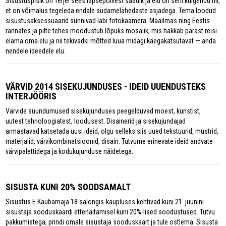
Sisustuspisik on Terjel sees lapsepõlvest saadik ja elu on seni kulgenud nii,
et on võimalus tegeleda endale südamelähedaste asjadega. Tema loodud
sisustusaksessuaarid sünnivad läbi fotokaamera. Maailmas ning Eestis
rännates ja pilte tehes moodustub lõpuks mosaiik, mis hakkab pärast reisi
elama oma elu ja nii tekivadki mõtted luua midagi käegakatsutavat — anda
nendele ideedele elu.
VÄRVID 2014 SISEKUJUNDUSES - IDEID UUENDUSTEKS
INTERJÖÖRIS
Värvide suundumused sisekujunduses peegelduvad moest, kunstist,
uutest tehnoloogiatest, loodusest. Disainerid ja sisekujundajad
armastavad katsetada uusi ideid, olgu selleks siis uued tekstuurid, mustrid,
materjalid, värvikombinatsioonid, disain. Tutvume erinevate ideid andvate
värvipalettidega ja kodukujunduse näidetega.
SISUSTA KUNI 20% SOODSAMALT
Sisustus E Kaubamaja 18 salongis-kaupluses kehtivad kuni 21. juunini
sisustaja sooduskaardi ettenäitamisel kuni 20%-lised soodustused. Tutvu
pakkumistega, prindi omale sisustaja sooduskaart ja tule ostlema. Sisusta