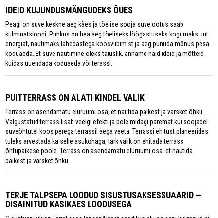
IDEID KUJUNDUSMÄNGUDEKS ÕUES
Peagi on suve keskne aeg käes ja tõelise sooja suve ootus saab
kulminatsiooni. Puhkus on hea aeg tõeliseks lõõgastuseks kogumaks uut
energiat, nautimaks lähedastega koosviibimist ja aeg punuda mõnus pesa
koduaeda. Et suve nautimine oleks täiuslik, anname häid ideid ja mõtteid
kuidas uuendada koduaeda või terassi.
PUITTERRASS ON ALATI KINDEL VALIK
Terrass on asendamatu eluruumi osa, et nautida päikest ja värsket õhku.
Valgustatud terrass lisab veelgi efekti ja pole midagi paremat kui soojadel
suveõhtutel koos perega terrassil aega veeta. Terrassi ehitust planeerides
tuleks arvestada ka selle asukohaga, tark valik on ehitada terrass
õhtupäikese poole. Terrass on asendamatu eluruumi osa, et nautida
päikest ja värsket õhku.
TERJE TALPSEPA LOODUD SISUSTUSAKSESSUAARID —
DISAINITUD KÄSIKÄES LOODUSEGA