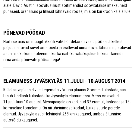
aiale. David Austini soovituslikust sortimendist soovitatakse imekauneid
punaseid, oranžikaid ja lillasid lõhnavaid roose, mis on kui krooniks aiailule.
PÕNEVAD PÕÕSAD
Hortese aias on müügil rikkalik valik lehtdekoratiivseid põõsaid, kellest
paljud näitavad suvel oma õieilu ja esitlevad uimastavat lõhna ning sobivad
aeda nii üksikuna soleerima kui ka näiteks vabakujulise hekina. Täienda
oma aeda põnevate põõsastega!
ELAMUMESS JYVÄSKYLÄS 11.JUULI - 10.AUGUST 2014
Kellel suveplaanid veel tegemata või juba plaanis Soomet külastada, siis
tasub kindlasti külastada ka Jyväskylä elamumessi. Mess on avatud
11.juuli kuni 10.august. Messipaigale on kerkinud 37 eramut, lasteaed ja 13-
korruseline tornelamu. On nii üheinimese kodud, kui ka suurte perede
elamud. Jyväskylä asub Helsingist 268 km kaugusel, umbes 3 tunnise
autosõidu kaugusel.