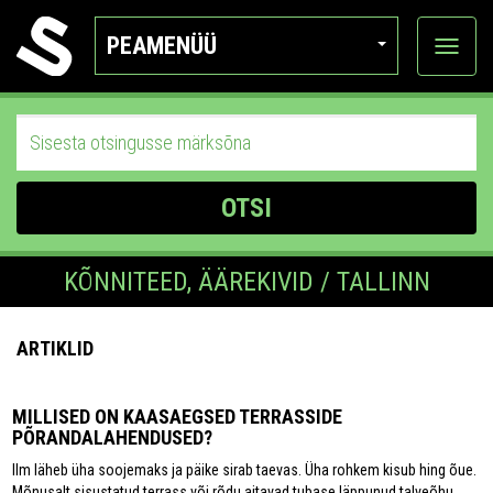
PEAMENÜÜ
Ava
katego
OTSI
KÕNNITEED, ÄÄREKIVID / TALLINN
ARTIKLID
MILLISED ON KAASAEGSED TERRASSIDE
PÕRANDALAHENDUSED?
Ilm läheb üha soojemaks ja päike sirab taevas. Üha rohkem kisub hing õue.
Mõnusalt sisustatud terrass või rõdu aitavad tubase läppunud talveõhu