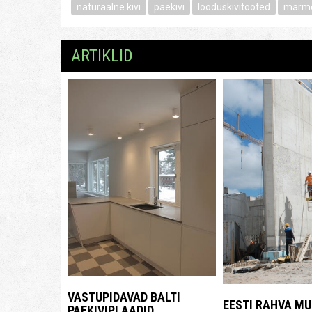
naturaalne kivi
paekivi
looduskivitooted
marmo
ARTIKLID
VASTUPIDAVAD BALTI
EESTI RAHVA M
PAEKIVIPLAADID