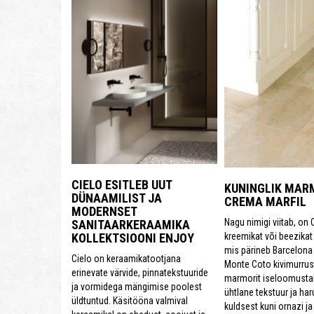
CIELO ESITLEB UUT
KUNINGLIK MAR
DÜNAAMILIST JA
CREMA MARFIL
MODERNSET
Nagu nimigi viitab, on 
SANITAARKERAAMIKA
KOLLEKTSIOONI ENJOY
kreemikat või beezikat
mis pärineb Barcelona
Cielo on keraamikatootjana
Monte Coto kivimurrus
erinevate värvide, pinnatekstuuride
marmorit iseloomustab
ja vormidega mängimise poolest
ühtlane tekstuur ja har
üldtuntud. Käsitööna valmival
kuldsest kuni ornazi ja