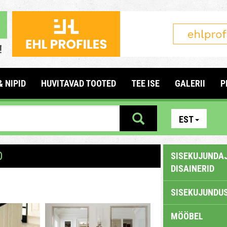
& NIPID
HUVITAVAD TOOTED
TEE ISE
GALERII
P
EST
D
SISEKUJUNDAJ
DISAINERID
SISEKUJUNDUS
MÖÖBEL