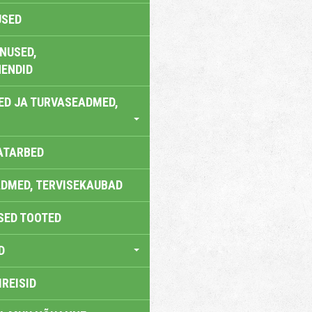
USED
NUSED,
ENDID
ED JA TURVASEADMED,
ATARBED
DMED, TERVISEKAUBAD
SED TOOTED
D
IREISID