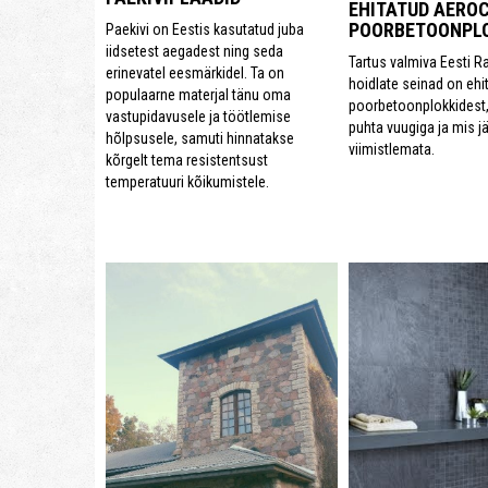
EHITATUD AEROC
POORBETOONPLO
Paekivi on Eestis kasutatud juba
iidsetest aegadest ning seda
Tartus valmiva Eesti 
erinevatel eesmärkidel. Ta on
hoidlate seinad on ehi
populaarne materjal tänu oma
poorbetoonplokkidest,
vastupidavusele ja töötlemise
puhta vuugiga ja mis j
hõlpsusele, samuti hinnatakse
viimistlemata.
kõrgelt tema resistentsust
temperatuuri kõikumistele.