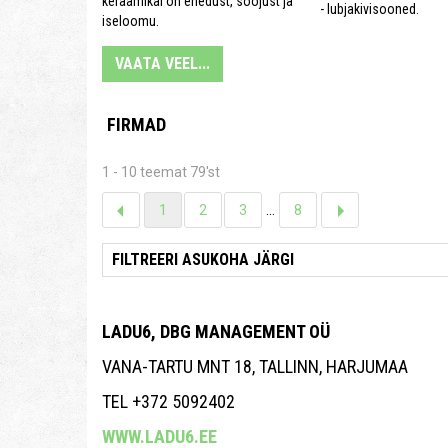
keraamikal on ehedust, soojust ja
- lubjakivisooned.
iseloomu.
VAATA VEEL...
FIRMAD
1 - 10 teemat 79'st
1
2
3
...
8
LADU6, DBG MANAGEMENT OÜ
VANA-TARTU MNT 18, TALLINN, HARJUMAA
TEL +372 5092402
WWW.LADU6.EE