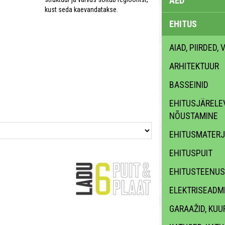
AED
kust seda kaevandatakse.
EHITUS
AIAD, PIIRDED,
ARHITEKTUUR
BASSEINID
EHITUSJÄRELEV
NÕUSTAMINE
EHITUSMATERJ
EHITUSPUIT
EHITUSTEENUS
ELEKTRISEADME
GARAAŽID, KUU