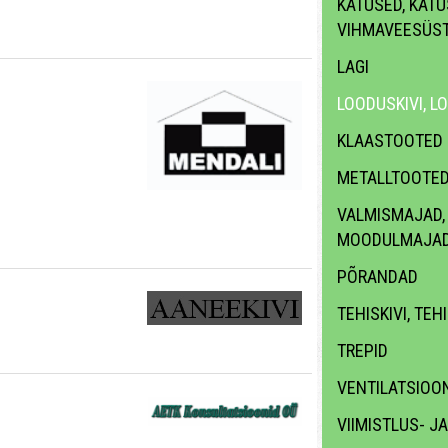
KATUSED, KATUS
VIHMAVEESÜS
LAGI
LOODUSKIVI, L
KLAASTOOTED
METALLTOOTE
VALMISMAJAD,
MOODULMAJA
PÕRANDAD
TEHISKIVI, TEH
TREPID
VENTILATSIOON
VIIMISTLUS- J