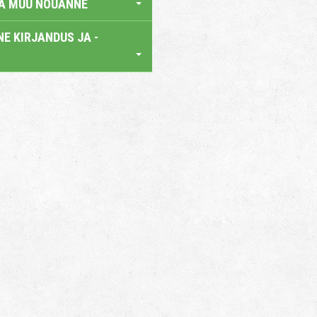
JA MUU NÕUANNE
E KIRJANDUS JA -