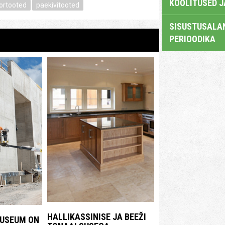
KOOLITUSED 
rtooted
paekivitooted
SISUSTUSALAN
PERIOODIKA
HALLIKASSINISE JA BEEŽI
UUSEUM ON