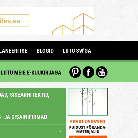
LANEERI ISE
BLOGID
LIITU SW'GA
LIITU MEIE E-KUUKIRJAGA
AD, SISEARHITEKTID,
- JA DISAINIFIRMAD