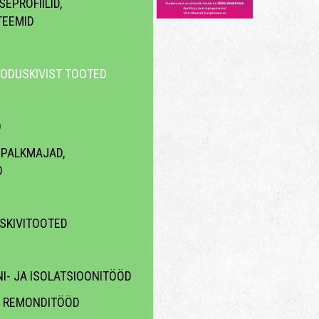
EPROFIILID,
TEEMID
OODUSKIVIST TOOTED
D
 PALKMAJAD,
D
ISKIVITOOTED
I- JA ISOLATSIOONITÖÖD
A REMONDITÖÖD