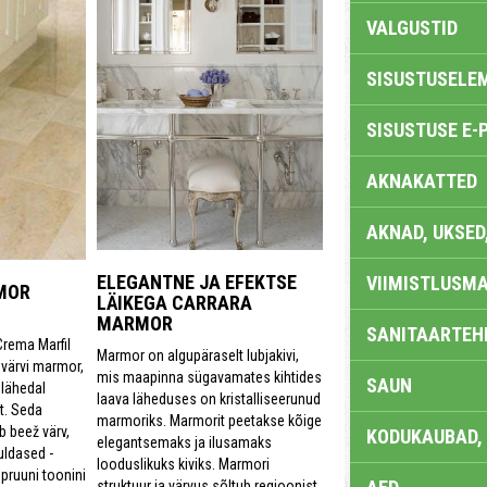
VALGUSTID
SISUSTUSELE
SISUSTUSE E-
AKNAKATTED
AKNAD, UKSED
ELEGANTNE JA EFEKTSE
VIIMISTLUSMA
MOR
LÄIKEGA CARRARA
MARMOR
SANITAARTEHN
Crema Marfil
Marmor on algupäraselt lubjakivi,
 värvi marmor,
mis maapinna sügavamates kihtides
SAUN
 lähedal
laava läheduses on kristalliseerunud
t. Seda
marmoriks. Marmorit peetakse kõige
 beež värv,
KODUKAUBAD,
elegantsemaks ja ilusamaks
uldased -
looduslikuks kiviks. Marmori
 pruuni toonini
struktuur ja värvus sõltub regioonist,