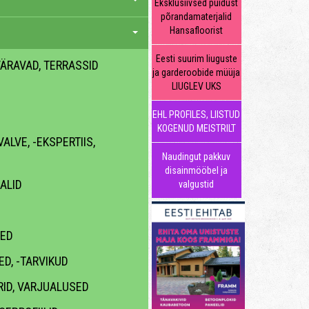
Eksklusiivsed puidust
põrandamaterjalid
Hansafloorist
Eesti suurim liuguste
 VÄRAVAD, TERRASSID
ja garderoobide müüja
LIUGLEV UKS
EHL PROFILES, LIISTUD
KOGENUD MEISTRILT
ALVE, -EKSPERTIIS,
Naudingut pakkuv
disainmööbel ja
ALID
valgustid
ED
D, -TARVIKUD
RID, VARJUALUSED