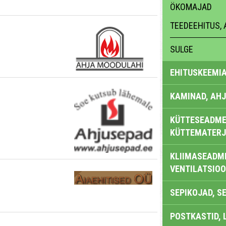
ÖKOMAJAD
TEEDEEHITUS, 
SULGE
EHITUSKEEMI
KAMINAD, AHJ
KÜTTESEADMED
KÜTTEMATERJ
KLIIMASEADME
VENTILATSIO
SEPIKOJAD, S
POSTKASTID, 