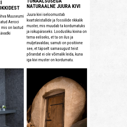
TONAALSUSEGA
I
NATURAALNE JUURA KIVI
KKIDEST
Juura kivi iseloomustab
Rahva Muuseumi
kvartskristallide ja fossiilide rikkalik
tatud Aeroci
muster, mis muudab ta kordumatuks
 mis on laotud
ja isikupäraseks. Loodusliku kivina on
äävadki
tema eeliseks, et ta on ilus ja
muljetavaldav, samuti on positiivne
see, et täpselt samasugust teist
põrandat ei ole võimalik leida, kuna
iga kivi muster on kordumatu.