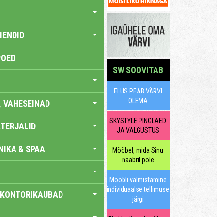
MENDID
POED
SW SOOVITAB
ELUS PEAB VÄRVI
OLEMA
, VAHESEINAD
SKYSTYLE PINGLAED
TERJALID
JA VALGUSTUS
IKA & SPAA
Mööbel, mida Sinu
naabril pole
Mööbli valmistamine
individuaalse tellimuse
 KONTORIKAUBAD
järgi