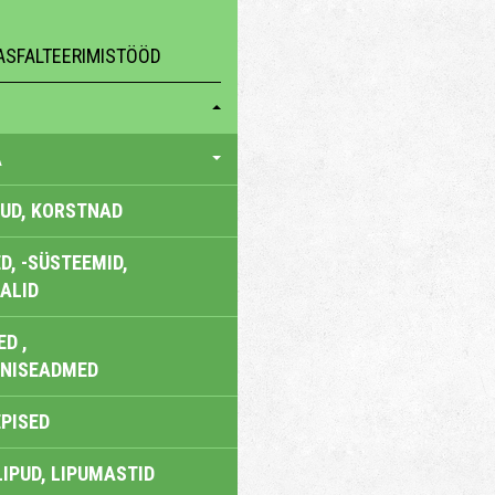
ASFALTEERIMISTÖÖD
A
UD, KORSTNAD
, -SÜSTEEMID,
ALID
D ,
ONISEADMED
EPISED
LIPUD, LIPUMASTID