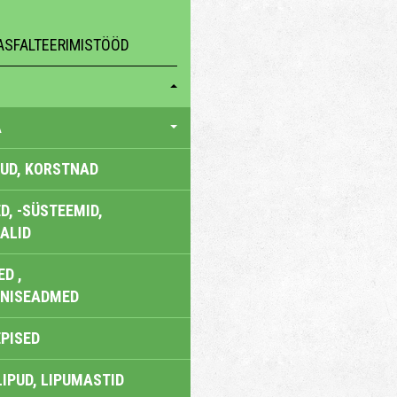
ASFALTEERIMISTÖÖD
A
UD, KORSTNAD
, -SÜSTEEMID,
ALID
D ,
ONISEADMED
EPISED
LIPUD, LIPUMASTID