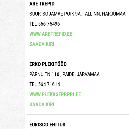
ARE TREPID
SUUR-SÕJAMÄE PÕIK 9A, TALLINN, HARJUMAA
TEL 566 75496
WWW.ARETREPID.EE
SAADA KIRI
ERKO PLEKITÖÖD
PÄRNU TN 116 , PAIDE, JÄRVAMAA
TEL 564 71614
WWW.PLEKKSEPP.PRI.EE
SAADA KIRI
EURISCO EHITUS