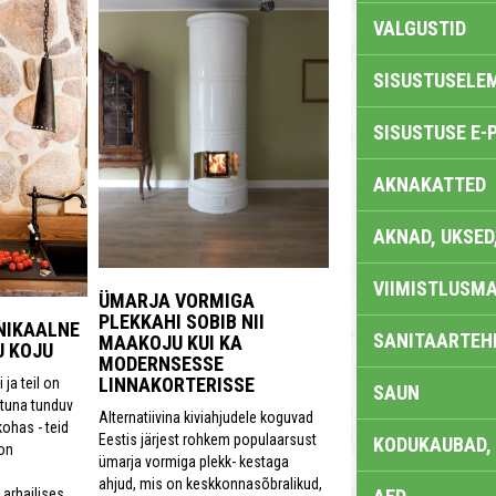
VALGUSTID
SISUSTUSELE
SISUSTUSE E-
AKNAKATTED
AKNAD, UKSED
VIIMISTLUSMA
ÜMARJA VORMIGA
PLEKKAHI SOBIB NII
NIKAALNE
SANITAARTEHN
MAAKOJU KUI KA
U KOJU
MODERNSESSE
LINNAKORTERISSE
 ja teil on
SAUN
tuna tunduv
Alternatiivina kiviahjudele koguvad
kohas - teid
Eestis järjest rohkem populaarsust
KODUKAUBAD,
on
ümarja vormiga plekk- kestaga
ahjud, mis on keskkonnasõbralikud,
 arhailises