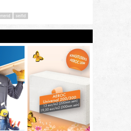
enerid
seifid