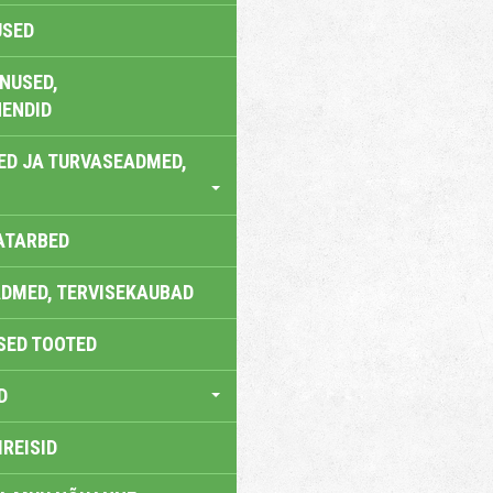
USED
NUSED,
ENDID
ED JA TURVASEADMED,
ATARBED
DMED, TERVISEKAUBAD
SED TOOTED
D
IREISID