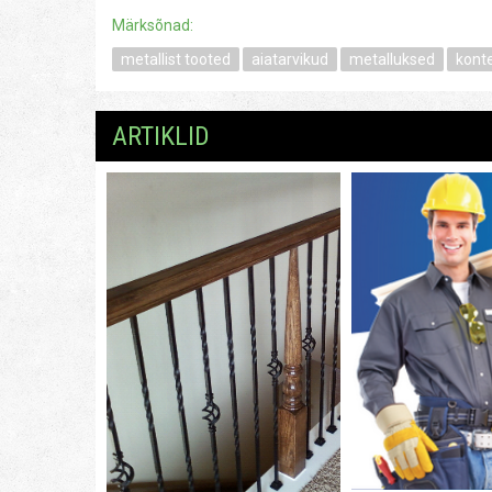
Märksõnad:
metallist tooted
aiatarvikud
metalluksed
kont
ARTIKLID