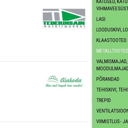
KATUSED, KATUS
VIHMAVEESÜS
LAGI
LOODUSKIVI, L
KLAASTOOTED
METALLTOOTE
VALMISMAJAD,
MOODULMAJA
PÕRANDAD
TEHISKIVI, TEH
TREPID
VENTILATSIOON
VIIMISTLUS- J