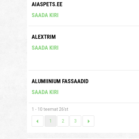
AIASPETS.EE
SAADA KIRI
ALEXTRIM
SAADA KIRI
ALUMIINIUM FASSAADID
SAADA KIRI
1 - 10 teemat 26'st
1
2
3