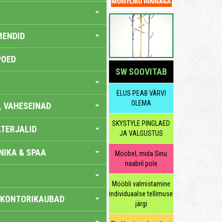
MENDID
POED
SW SOOVITAB
ELUS PEAB VÄRVI
OLEMA
, VAHESEINAD
SKYSTYLE PINGLAED
TERJALID
JA VALGUSTUS
IKA & SPAA
Mööbel, mida Sinu
naabril pole
Mööbli valmistamine
individuaalse tellimuse
 KONTORIKAUBAD
järgi