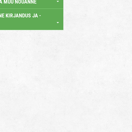
JA MUU NÕUANNE
E KIRJANDUS JA -