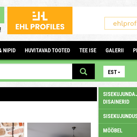
& NIPID
HUVITAVAD TOOTED
TEE ISE
GALERII
P
EST
SISEKUJUNDAJ
DISAINERID
SISEKUJUNDUS
MÖÖBEL