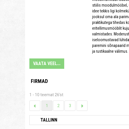
stiilis moodulmööbel, 
idee tekkis ligi kolme
jooksul oma ala parim
praktikutega tihedas 
eritellimusmööblit kuj
valmistades. Moderust
iseloomustavad lühida
paremini sõnapaarid 
ja rustikaalne välimus.
VAATA VEEL...
FIRMAD
1 - 10 teemat 26'st
1
2
3