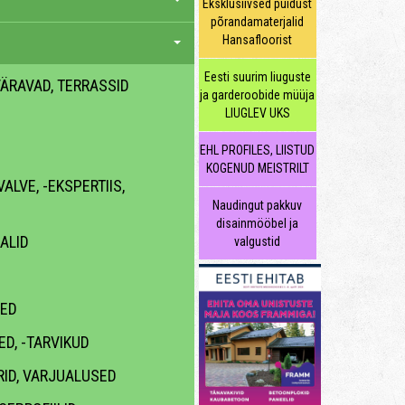
Eksklusiivsed puidust
põrandamaterjalid
Hansafloorist
Eesti suurim liuguste
 VÄRAVAD, TERRASSID
ja garderoobide müüja
LIUGLEV UKS
EHL PROFILES, LIISTUD
KOGENUD MEISTRILT
ALVE, -EKSPERTIIS,
Naudingut pakkuv
disainmööbel ja
ALID
valgustid
ED
D, -TARVIKUD
RID, VARJUALUSED