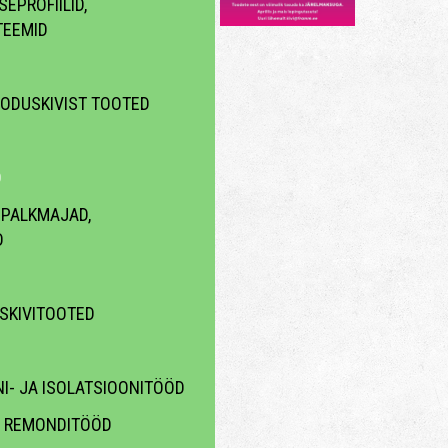
EPROFIILID,
TEEMID
OODUSKIVIST TOOTED
D
 PALKMAJAD,
D
ISKIVITOOTED
I- JA ISOLATSIOONITÖÖD
A REMONDITÖÖD