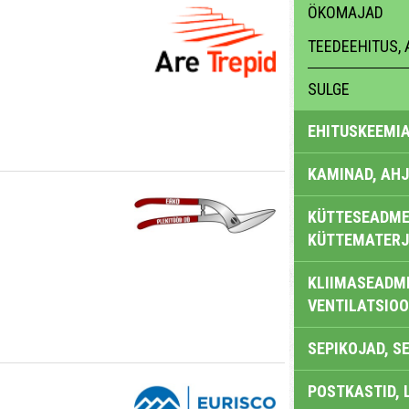
ÖKOMAJAD
TEEDEEHITUS, 
SULGE
EHITUSKEEMI
KAMINAD, AHJ
KÜTTESEADMED
KÜTTEMATERJ
KLIIMASEADME
VENTILATSIO
SEPIKOJAD, S
POSTKASTID, 