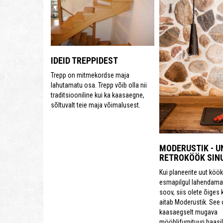
IDEID TREPPIDEST
Trepp on mitmekordse maja
lahutamatu osa. Trepp võib olla nii
traditsiooniline kui ka kaasaegne,
sõltuvalt teie maja võimalusest.
MODERUSTIK - U
RETROKÖÖK SIN
Kui planeerite uut kööki
esmapilgul lahendama
soov, siis olete õiges 
aitab Moderustik. See 
kaasaegselt mugava
mööblifurnituuri baasil