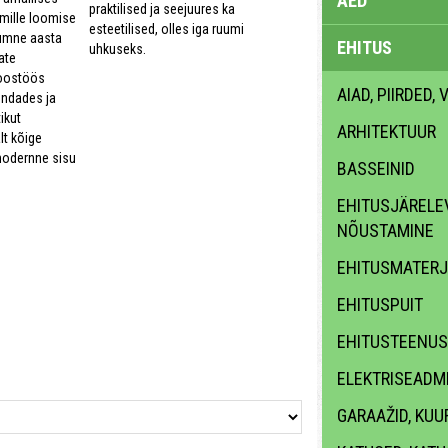
AED
praktilised ja seejuures ka
mille loomise
esteetilised, olles iga ruumi
kümne aasta
EHITUS
uhkuseks.
ate
koostöös
AIAD, PIIRDED,
undades ja
ikut
ARHITEKTUUR
lt kõige
modernne sisu
BASSEINID
EHITUSJÄRELEV
NÕUSTAMINE
EHITUSMATERJ
EHITUSPUIT
EHITUSTEENUS
ELEKTRISEADME
GARAAŽID, KUU