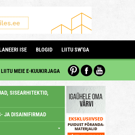
LANEERI ISE
BLOGID
LIITU SW'GA
LIITU MEIE E-KUUKIRJAGA
AD, SISEARHITEKTID,
- JA DISAINIFIRMAD