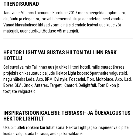
TRENDISUUNAD
Tänavune Milanos toimunud Euroluce 2017 mess peegeldas optimismi,
elujõudu ja elegantsi, loovat lähenemist, ilu ja aegadetaguseid väärtusi.
Vanad klassikalised lihtsad vormid näisid endale leidvat uue kuue või
materjali, uuendusliku töötluse või materjali.
HEKTOR LIGHT VALGUSTAS HILTON TALLINN PARK
HOTELLI
Sel suvel valmis Tallinnas uus ja uhke Hiltoni hotell, mille suurepärases
projektis on kasutatud paljude Hektor Light koostööpartnerite valgusteid,
nagu näiteks Leds, Axo, BPM, Evistyle, Foscarini, Flos, Moltoluce, Axo, ILed,
Bover, SLV , Onok, Antares, Targetti, Cantori, Delightfull, Tom Dixon jt
tootjate valgusteid.
INSPIRATSIOONIGALERII: TERRASSI- JA ÕUEVALGUSTUS
HEKTOR LIGHTILT
Üks pilt ütleb rohkem kui tuhat sõna. Hektor Light jagab inspireerivaid pilte,
kuidas valgustada terrassi, aeda ja ka välikööki.