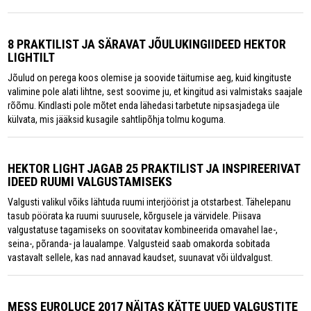
8 PRAKTILIST JA SÄRAVAT JÕULUKINGIIDEED HEKTOR
LIGHTILT
Jõulud on perega koos olemise ja soovide täitumise aeg, kuid kingituste
valimine pole alati lihtne, sest soovime ju, et kingitud asi valmistaks saajale
rõõmu. Kindlasti pole mõtet enda lähedasi tarbetute nipsasjadega üle
külvata, mis jääksid kusagile sahtlipõhja tolmu koguma.
HEKTOR LIGHT JAGAB 25 PRAKTILIST JA INSPIREERIVAT
IDEED RUUMI VALGUSTAMISEKS
Valgusti valikul võiks lähtuda ruumi interjöörist ja otstarbest. Tähelepanu
tasub pöörata ka ruumi suurusele, kõrgusele ja värvidele. Piisava
valgustatuse tagamiseks on soovitatav kombineerida omavahel lae-,
seina-, põranda- ja laualampe. Valgusteid saab omakorda sobitada
vastavalt sellele, kas nad annavad kaudset, suunavat või üldvalgust.
MESS EUROLUCE 2017 NÄITAS KÄTTE UUED VALGUSTITE