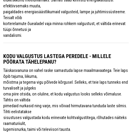
elukeskkond meeldivamaks. Samas saab kinnistu energiakasutust
efektiivsemaks muuta,
paigaldades energiasäästlikumaid valgusteid, lampe ja juhtimissüsteeme.
Teisalt võib
korterelamute õuealadel vaja minna rohkem valgustust, et vältida erinevat
tüüpi õnnetusi ja
vandalismi.
KODU VALGUSTUS LASTEGA PEREDELE - MILLELE
PÖÖRATA TÄHELEPANU?
Täiskasvanuna on vahel raske samastuda lapse maailmavaatega. Teie laps
õpib tajuma, liikuma,
mõistma ja tegema vigu põlvede kõrgusel. Selleks, et teie laps tunneks end
turvaliselt ja julgeks
oma piire otsida, on oluline, et kodu valgustus looks selleks võimaluse.
Tähtis on vältida
pimedaid nurkasid ning varje, mis võivad hirmutavana tunduda laste silmis.
Tihti eelistatakse
sisustuses valgustada kodu erinevate kohtvalgustitega, rõhutades näiteks
raamaturiiulit,
lugemisnurka, taimi või televiisori tausta.