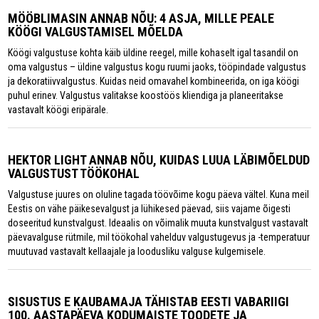
MÖÖBLIMASIN ANNAB NÕU: 4 ASJA, MILLE PEALE
KÖÖGI VALGUSTAMISEL MÕELDA
Köögi valgustuse kohta käib üldine reegel, mille kohaselt igal tasandil on
oma valgustus – üldine valgustus kogu ruumi jaoks, tööpindade valgustus
ja dekoratiivvalgustus. Kuidas neid omavahel kombineerida, on iga köögi
puhul erinev. Valgustus valitakse koostöös kliendiga ja planeeritakse
vastavalt köögi eripärale.
HEKTOR LIGHT ANNAB NÕU, KUIDAS LUUA LÄBIMÕELDUD
VALGUSTUST TÖÖKOHAL
Valgustuse juures on oluline tagada töövõime kogu päeva vältel. Kuna meil
Eestis on vähe päikesevalgust ja lühikesed päevad, siis vajame õigesti
doseeritud kunstvalgust. Ideaalis on võimalik muuta kunstvalgust vastavalt
päevavalguse rütmile, mil töökohal vahelduv valgustugevus ja -temperatuur
muutuvad vastavalt kellaajale ja loodusliku valguse kulgemisele.
SISUSTUS E KAUBAMAJA TÄHISTAB EESTI VABARIIGI
100. AASTAPÄEVA KODUMAISTE TOODETE JA