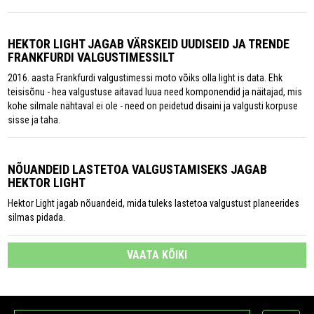
HEKTOR LIGHT JAGAB VÄRSKEID UUDISEID JA TRENDE
FRANKFURDI VALGUSTIMESSILT
2016. aasta Frankfurdi valgustimessi moto võiks olla light is data. Ehk
teisisõnu - hea valgustuse aitavad luua need komponendid ja näitajad, mis
kohe silmale nähtaval ei ole - need on peidetud disaini ja valgusti korpuse
sisse ja taha.
NÕUANDEID LASTETOA VALGUSTAMISEKS JAGAB
HEKTOR LIGHT
Hektor Light jagab nõuandeid, mida tuleks lastetoa valgustust planeerides
silmas pidada.
VAATA KÕIKI