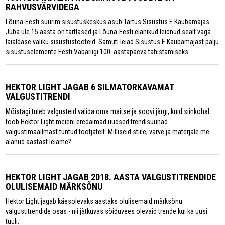
RAHVUSVÄRVIDEGA
Lõuna-Eesti suurim sisustuskeskus asub Tartus Sisustus E Kaubamajas.
Juba üle 15 aasta on tartlased ja Lõuna-Eesti elanikud leidnud sealt väga
laialdase valiku sisustustooteid. Samuti leiad Sisustus E Kaubamajast palju
sisustuselemente Eesti Vabariigi 100. aastapäeva tähistamiseks.
HEKTOR LIGHT JAGAB 6 SILMATORKAVAMAT
VALGUSTITRENDI
Mõistagi tuleb valgusteid valida oma maitse ja soovi järgi, kuid siinkohal
toob Hektor Light meieni eredaimad uudsed trendisuunad
valgustimaailmast tuntud tootjatelt. Milliseid stiile, värve ja materjale me
alanud aastast leiame?
HEKTOR LIGHT JAGAB 2018. AASTA VALGUSTITRENDIDE
OLULISEMAID MÄRKSÕNU
Hektor Light jagab käesolevaks aastaks olulisemaid märksõnu
valgustitrendide osas - nii jätkuvas sõiduvees olevaid trende kui ka uusi
tuuli.