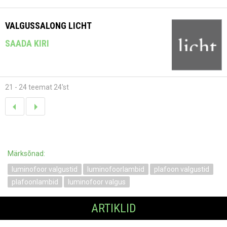
VALGUSSALONG LICHT
SAADA KIRI
21 - 24 teemat 24'st
Märksõnad:
luminofoor valgustid
luminofoorlambid
plafoon valgustid
plafoonlambid
luminofoor valgus
ARTIKLID