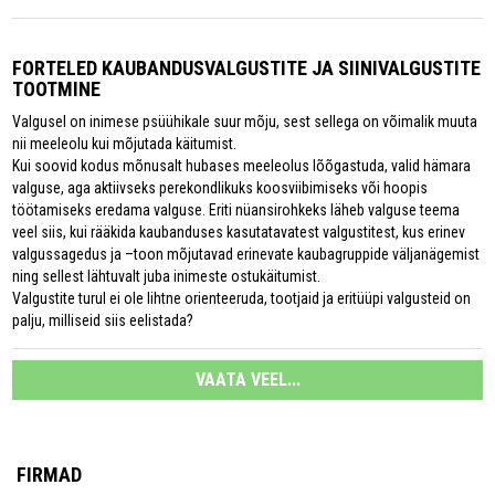
FORTELED KAUBANDUSVALGUSTITE JA SIINIVALGUSTITE
TOOTMINE
Valgusel on inimese psüühikale suur mõju, sest sellega on võimalik muuta
nii meeleolu kui mõjutada käitumist.
Kui soovid kodus mõnusalt hubases meeleolus lõõgastuda, valid hämara
valguse, aga aktiivseks perekondlikuks koosviibimiseks või hoopis
töötamiseks eredama valguse. Eriti nüansirohkeks läheb valguse teema
veel siis, kui rääkida kaubanduses kasutatavatest valgustitest, kus erinev
valgussagedus ja –toon mõjutavad erinevate kaubagruppide väljanägemist
ning sellest lähtuvalt juba inimeste ostukäitumist.
Valgustite turul ei ole lihtne orienteeruda, tootjaid ja eritüüpi valgusteid on
palju, milliseid siis eelistada?
VAATA VEEL...
FIRMAD