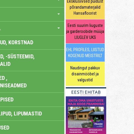
Eksklusiivsed puidust
põrandamaterjalid
Hansafloorist
Eesti suurim liuguste
A
ja garderoobide müüja
LIUGLEV UKS
UD, KORSTNAD
EHL PROFILES, LIISTUD
, -SÜSTEEMID,
KOGENUD MEISTRILT
ALID
Naudingut pakkuv
disainmööbel ja
D ,
valgustid
ONISEADMED
EPISED
LIPUD, LIPUMASTID
USED