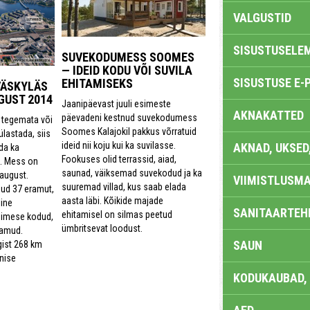
VALGUSTID
SISUSTUSELE
SUVEKODUMESS SOOMES
— IDEID KODU VÕI SUVILA
SISUSTUSE E-
EHITAMISEKS
ÄSKYLÄS
UGUST 2014
Jaanipäevast juuli esimeste
AKNAKATTED
päevadeni kestnud suvekodumess
l tegemata või
Soomes Kalajokil pakkus võrratuid
lastada, siis
ideid nii koju kui ka suvilasse.
AKNAD, UKSED
da ka
Fookuses olid terrassid, aiad,
. Mess on
saunad, väiksemad suvekodud ja ka
.august.
VIIMISTLUSMA
suuremad villad, kus saab elada
nud 37 eramut,
aasta läbi. Kõikide majade
line
SANITAARTEHN
ehitamisel on silmas peetud
inimese kodud,
ümbritsevat loodust.
lamud.
SAUN
gist 268 km
nise
KODUKAUBAD,