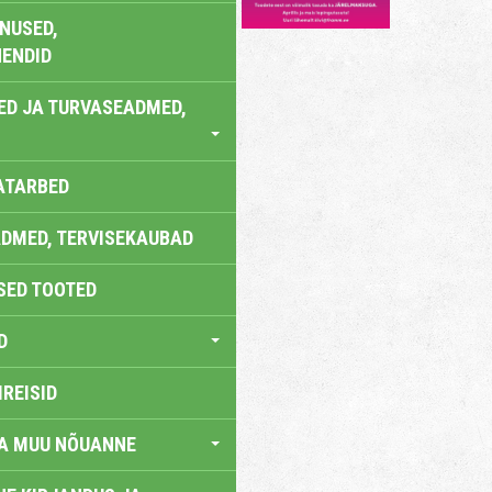
NUSED,
ENDID
ED JA TURVASEADMED,
ATARBED
DMED, TERVISEKAUBAD
SED TOOTED
D
IREISID
JA MUU NÕUANNE