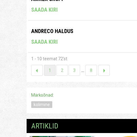
SAADA KIRI
ANDRECO HALDUS
SAADA KIRI
1 - 10 teemat 72'st
1
2
3
...
8
Märksõnad:
kolimine
ARTIKLID