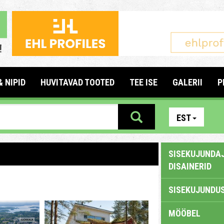
& NIPID
HUVITAVAD TOOTED
TEE ISE
GALERII
P
EST
SISEKUJUNDAJ
DISAINERID
SISEKUJUNDUS
MÖÖBEL