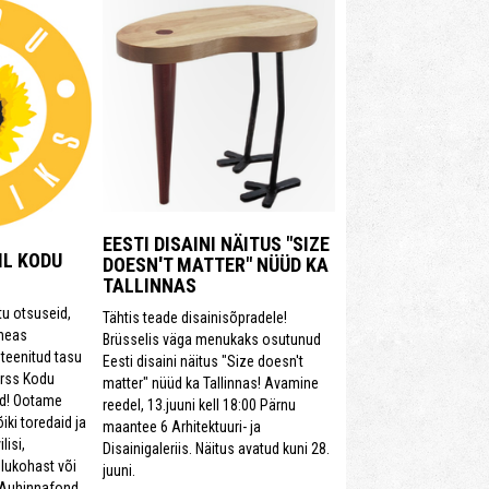
EESTI DISAINI NÄITUS "SIZE
IL KODU
DOESN'T MATTER" NÜÜD KA
TALLINNAS
tu otsuseid,
Tähtis teade disainisõpradele!
 heas
Brüsselis väga menukaks osutunud
teenitud tasu
Eesti disaini näitus "Size doesn't
urss Kodu
matter" nüüd ka Tallinnas! Avamine
ud! Ootame
reedel, 13.juuni kell 18:00 Pärnu
iki toredaid ja
maantee 6 Arhitektuuri- ja
lisi,
Disainigaleriis. Näitus avatud kuni 28.
lukohast või
juuni.
 Auhinnafond