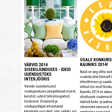
OSALE KONKURS
KAUNIKS 2014!
VÄRVID 2014
SISEKUJUNDUSES - IDEID
Nüüd on aeg võtta vas
UUENDUSTEKS
osaleda ühel tõeliselt
INTERJÖÖRIS
ettevõtmises ja saada 
Värvide suundumused
tehtud töö eest! Konk
sisekujunduses peegelduvad moest,
Kauniks 2014 on alan
kunstist, uutest tehnoloogiatest,
võistlusele osalema kõ
loodusest. Disainerid ja
tublisid kodu- ja aiahuvi
sisekujundajad armastavad
olenemata vanusest, e
katsetada uusi ideid, olgu selleks siis
perekonna suurusest.