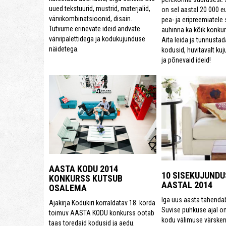
uued tekstuurid, mustrid, materjalid,
on sel aastal 20 000 eu
värvikombinatsioonid, disain.
pea- ja eripreemiatele
Tutvume erinevate ideid andvate
auhinna ka kõik konkur
värvipalettidega ja kodukujunduse
Aita leida ja tunnustad
näidetega.
kodusid, huvitavalt ku
ja põnevaid ideid!
AASTA KODU 2014
10 SISEKUJUNDU
KONKURSS KUTSUB
AASTAL 2014
OSALEMA
Iga uus aasta tähendab
Ajakirja Kodukiri korraldatav 18. korda
Suvise puhkuse ajal o
toimuv AASTA KODU konkurss ootab
kodu välimuse värske
taas toredaid kodusid ja aedu.