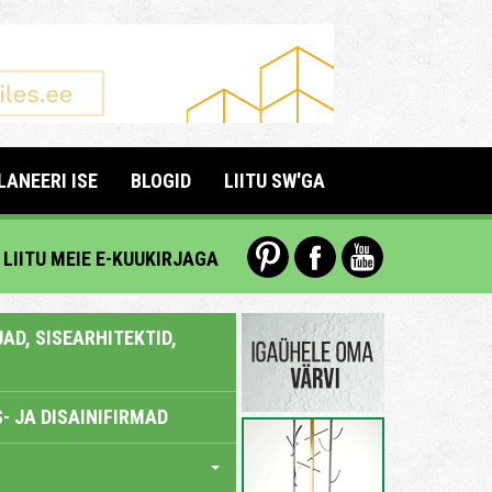
LANEERI ISE
BLOGID
LIITU SW'GA
LIITU MEIE E-KUUKIRJAGA
AD, SISEARHITEKTID,
- JA DISAINIFIRMAD