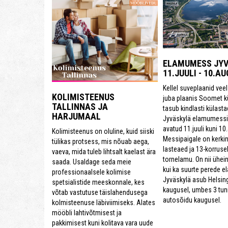
ELAMUMESS JYV
11.JUULI - 10.A
Kellel suveplaanid vee
KOLIMISTEENUS
juba plaanis Soomet kü
TALLINNAS JA
tasub kindlasti külasta
HARJUMAAL
Jyväskylä elamumessi
avatud 11.juuli kuni 10
Kolimisteenus on oluline, kuid siiski
Messipaigale on kerki
tülikas protsess, mis nõuab aega,
lasteaed ja 13-korruse
vaeva, mida tuleb lihtsalt kaelast ära
tornelamu. On nii ühe
saada. Usaldage seda meie
kui ka suurte perede e
professionaalsele kolimise
Jyväskylä asub Helsin
spetsialistide meeskonnale, kes
kaugusel, umbes 3 tun
võtab vastutuse täislahendusega
autosõidu kaugusel.
kolmisteenuse läbiviimiseks. Alates
mööbli lahtivõtmisest ja
pakkimisest kuni kolitava vara uude