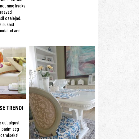
rot ning lisaks
 saavad
sil osalejad.
a ilusaid
jundatud aedu
SE TRENDI
 uut algust.
n parim aeg
ndamiseks!