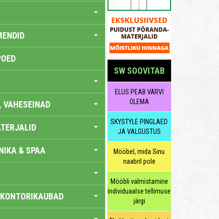
MENDID
POED
SW SOOVITAB
ELUS PEAB VÄRVI
OLEMA
, VAHESEINAD
SKYSTYLE PINGLAED
TERJALID
JA VALGUSTUS
IKA & SPAA
Mööbel, mida Sinu
naabril pole
Mööbli valmistamine
individuaalse tellimuse
 KONTORIKAUBAD
järgi