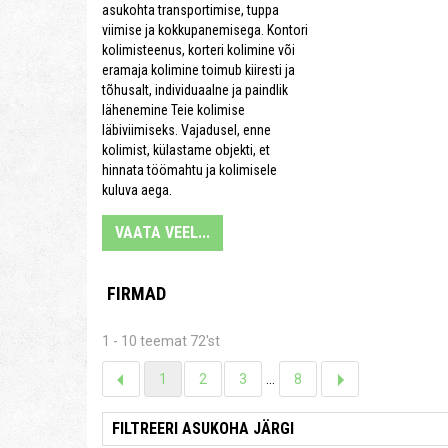
asukohta transportimise, tuppa
viimise ja kokkupanemisega. Kontori
kolimisteenus, korteri kolimine või
eramaja kolimine toimub kiiresti ja
tõhusalt, individuaalne ja paindlik
lähenemine Teie kolimise
läbiviimiseks. Vajadusel, enne
kolimist, külastame objekti, et
hinnata töömahtu ja kolimisele
kuluva aega.
VAATA VEEL...
FIRMAD
1 - 10 teemat 72'st
1
2
3
...
8