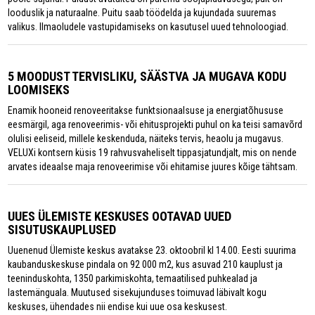
looduslik ja naturaalne. Puitu saab töödelda ja kujundada suuremas
valikus. llmaoludele vastupidamiseks on kasutusel uued tehnoloogiad.
5 MOODUST TERVISLIKU, SÄÄSTVA JA MUGAVA KODU
LOOMISEKS
Enamik hooneid renoveeritakse funktsionaalsuse ja energiatõhususe
eesmärgil, aga renoveerimis- või ehitusprojekti puhul on ka teisi samavõrd
olulisi eeliseid, millele keskenduda, näiteks tervis, heaolu ja mugavus.
VELUXi kontsern küsis 19 rahvusvaheliselt tippasjatundjalt, mis on nende
arvates ideaalse maja renoveerimise või ehitamise juures kõige tähtsam.
UUES ÜLEMISTE KESKUSES OOTAVAD UUED
SISUTUSKAUPLUSED
Uuenenud Ülemiste keskus avatakse 23. oktoobril kl 14.00. Eesti suurima
kaubanduskeskuse pindala on 92 000 m2, kus asuvad 210 kauplust ja
teeninduskohta, 1350 parkimiskohta, temaatilised puhkealad ja
lastemänguala. Muutused sisekujunduses toimuvad läbivalt kogu
keskuses, ühendades nii endise kui uue osa keskusest.