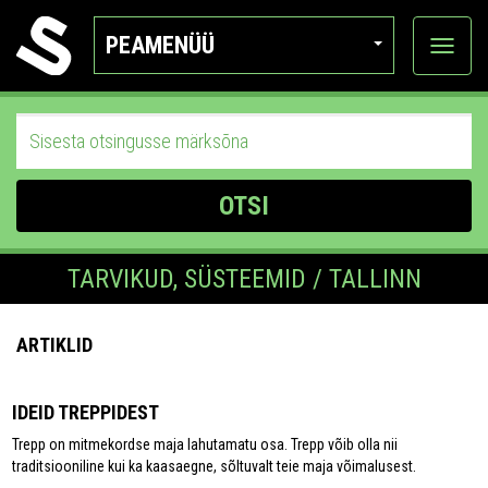
PEAMENÜÜ
Ava
katego
OTSI
TARVIKUD, SÜSTEEMID / TALLINN
ARTIKLID
IDEID TREPPIDEST
Trepp on mitmekordse maja lahutamatu osa. Trepp võib olla nii
traditsiooniline kui ka kaasaegne, sõltuvalt teie maja võimalusest.