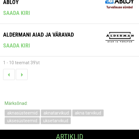
ABLOY
SAADA KIRI
ALDERMANI AIAD JA VÄRAVAD
SAADA KIRI
1 - 10 teemat 39'st
Märksõnad:
aknasüsteemid
aknatarvikud
akna tarvikud
uksesüsteemid
uksetarvikud
ARTIKLID