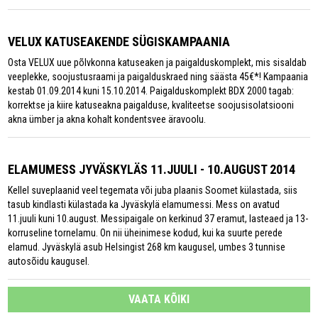
VELUX KATUSEAKENDE SÜGISKAMPAANIA
Osta VELUX uue põlvkonna katuseaken ja paigalduskomplekt, mis sisaldab
veeplekke, soojustusraami ja paigalduskraed ning säästa 45€*! Kampaania
kestab 01.09.2014 kuni 15.10.2014. Paigalduskomplekt BDX 2000 tagab:
korrektse ja kiire katuseakna paigalduse, kvaliteetse soojusisolatsiooni
akna ümber ja akna kohalt kondentsvee äravoolu.
ELAMUMESS JYVÄSKYLÄS 11.JUULI - 10.AUGUST 2014
Kellel suveplaanid veel tegemata või juba plaanis Soomet külastada, siis
tasub kindlasti külastada ka Jyväskylä elamumessi. Mess on avatud
11.juuli kuni 10.august. Messipaigale on kerkinud 37 eramut, lasteaed ja 13-
korruseline tornelamu. On nii üheinimese kodud, kui ka suurte perede
elamud. Jyväskylä asub Helsingist 268 km kaugusel, umbes 3 tunnise
autosõidu kaugusel.
VAATA KÕIKI