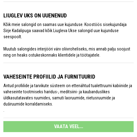
LIUGLEV UKS ON UUENENUD
Kõik meie salongid on saamas uue kujunduse. Koostöös sisekujundaja
Sirje Kadalipuga saavad kõik Liugleva Ukse salongid uue kujunduse
seespoolt.
Muutub salongides interjööri värv oliivroheliseks, mis annab palju soojust
ning on heaks ostukeskonnaks klientidele ja töötajatele.
VAHESEINTE PROFIILID JA FURNITUURID
Antud profiilide ja tarvikute süsteem on ettenähtud tualettruumi kabiinide ja
vaheseinte tootmiseks haridus-, meditsiini- ja kaubanduslikes
üldkasutatavates ruumides, samuti laoruumide, riietusruumide ja
duširuumide korraldamiseks.
.
VAATA VEEL...