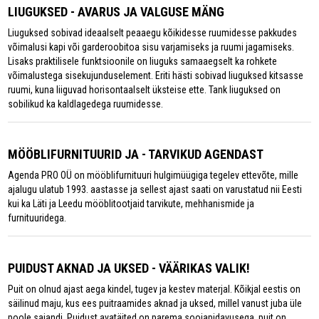
LIUGUKSED - AVARUS JA VALGUSE MÄNG
Liuguksed sobivad ideaalselt peaaegu kõikidesse ruumidesse pakkudes
võimalusi kapi või garderoobitoa sisu varjamiseks ja ruumi jagamiseks.
Lisaks praktilisele funktsioonile on liuguks samaaegselt ka rohkete
võimalustega sisekujunduselement. Eriti hästi sobivad liuguksed kitsasse
ruumi, kuna liiguvad horisontaalselt üksteise ette. Tank liuguksed on
sobilikud ka kaldlagedega ruumidesse.
MÖÖBLIFURNITUURID JA - TARVIKUD AGENDAST
Agenda PRO OÜ on mööblifurnituuri hulgimüügiga tegelev ettevõte, mille
ajalugu ulatub 1993. aastasse ja sellest ajast saati on varustatud nii Eesti
kui ka Läti ja Leedu mööblitootjaid tarvikute, mehhanismide ja
furnituuridega.
PUIDUST AKNAD JA UKSED - VÄÄRIKAS VALIK!
Puit on olnud ajast aega kindel, tugev ja kestev materjal. Kõikjal eestis on
säilinud maju, kus ees puitraamides aknad ja uksed, millel vanust juba üle
poole sajandi. Puidust avatäited on parema soojapidavusega, puit on