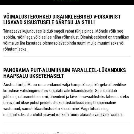
VÕIMALUSTEROHKED DISAINKLEEBISED V-DISAINIST
LISAVAD SISUSTUSELE SÄRTSU JA STIILI
Tänapäeva kujunduses leidub sageli vabat tühja pinda. Mõnele võib see
sobida, mõni aga võib selles näha võimalust. Disainkleebised on trendikas
võimalus ära kasutada olemasolevat pinda ruumi mulje muutmiseks või
rõhutamiseks.
PANORAMA PUIT-ALUMIINIUM PARALLEEL-LÜKANDUKS
HAAPSALU UKSETEHASELT
Austria tootja Maco on arendanud välja kompaktse ja kõrgekvaliteedilise
koosluse välistingimustes kasutatavale lükanduksele. See sisaldab
juhtsiini, ratasmehhanismi, tihendeid ja läve. Innovaatilisteks lahendusteks
on avatud ukse puhul peidetud lukustuskonksud ning tasapinnaline
vasturaud, samuti klaasiliistudeta klaasimine. Väga kitsad ning
minimalistlikud profiilid jätavad rohkem ruumi aknast avanevale vaatele.