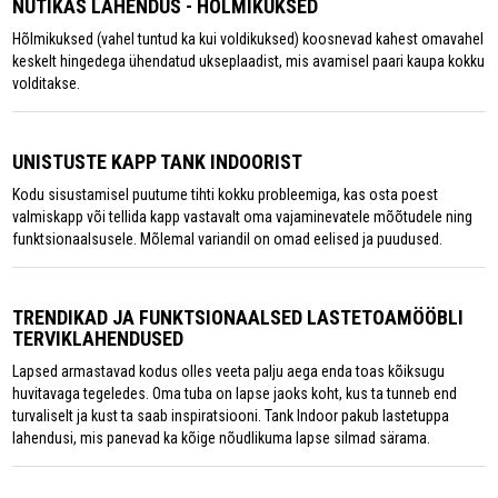
NUTIKAS LAHENDUS - HÕLMIKUKSED
Hõlmikuksed (vahel tuntud ka kui voldikuksed) koosnevad kahest omavahel
keskelt hingedega ühendatud ukseplaadist, mis avamisel paari kaupa kokku
volditakse.
UNISTUSTE KAPP TANK INDOORIST
Kodu sisustamisel puutume tihti kokku probleemiga, kas osta poest
valmiskapp või tellida kapp vastavalt oma vajaminevatele mõõtudele ning
funktsionaalsusele. Mõlemal variandil on omad eelised ja puudused.
TRENDIKAD JA FUNKTSIONAALSED LASTETOAMÖÖBLI
TERVIKLAHENDUSED
Lapsed armastavad kodus olles veeta palju aega enda toas kõiksugu
huvitavaga tegeledes. Oma tuba on lapse jaoks koht, kus ta tunneb end
turvaliselt ja kust ta saab inspiratsiooni. Tank Indoor pakub lastetuppa
lahendusi, mis panevad ka kõige nõudlikuma lapse silmad särama.