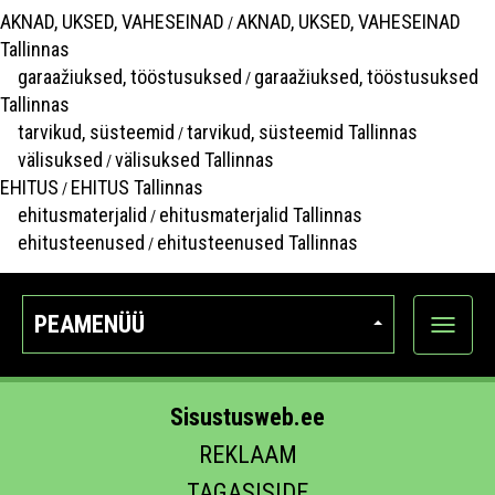
AKNAD, UKSED, VAHESEINAD
AKNAD, UKSED, VAHESEINAD
/
Tallinnas
garaažiuksed, tööstusuksed
garaažiuksed, tööstusuksed
/
Tallinnas
tarvikud, süsteemid
tarvikud, süsteemid Tallinnas
/
välisuksed
välisuksed Tallinnas
/
EHITUS
EHITUS Tallinnas
/
ehitusmaterjalid
ehitusmaterjalid Tallinnas
/
ehitusteenused
ehitusteenused Tallinnas
/
PEAMENÜÜ
Ava
kategoo
Sisustusweb.ee
REKLAAM
TAGASISIDE