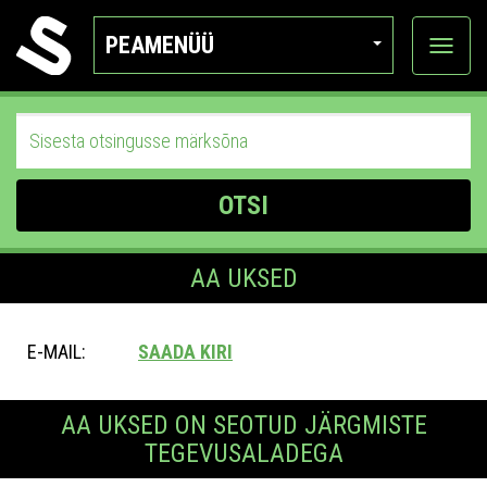
PEAMENÜÜ
Ava
katego
OTSI
AA UKSED
E-MAIL:
SAADA KIRI
AA UKSED ON SEOTUD JÄRGMISTE
TEGEVUSALADEGA