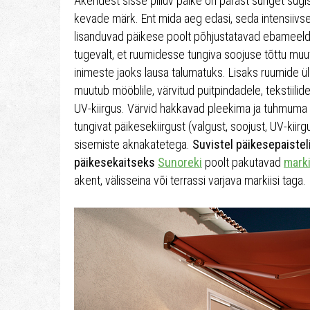
Akendest sisse piiluv päike on pärast sünget süg
kevade märk. Ent mida aeg edasi, seda intensiiv
lisanduvad päikese poolt põhjustatavad ebameeldi
tugevalt, et ruumidesse tungiva soojuse tõttu muu
inimeste jaoks lausa talumatuks. Lisaks ruumide 
muutub mööblile, värvitud puitpindadele, tekstiilide
UV-kiirgus. Värvid hakkavad pleekima ja tuhmuma
tungivat päikesekiirgust (valgust, soojust, UV-kiirg
sisemiste aknakatetega.
Suvistel päikesepaistel
päikesekaitseks
Sunoreki
poolt pakutavad
marki
akent, välisseina või terrassi varjava markiisi taga.