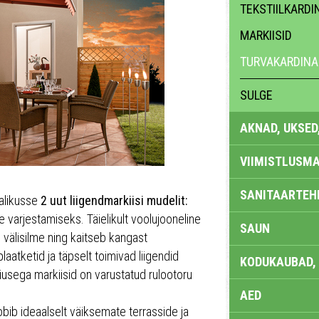
TEKSTIILKARDI
MARKIISID
TURVAKARDINA
SULGE
AKNAD, UKSED
VIIMISTLUSMA
SANITAARTEHN
alikusse
2 uut liigendmarkiisi mudelit:
e varjestamiseks. Täielikult voolujooneline
SAUN
 välisilme ning kaitseb kangast
aatketid ja täpselt toimivad liigendid
KODUKAUBAD,
usega markiisid on varustatud rulootoru
AED
obib ideaalselt väiksemate terrasside ja