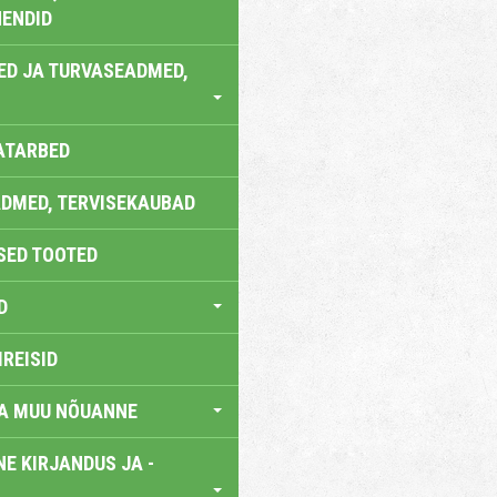
ENDID
ED JA TURVASEADMED,
ATARBED
DMED, TERVISEKAUBAD
SED TOOTED
D
IREISID
JA MUU NÕUANNE
E KIRJANDUS JA -