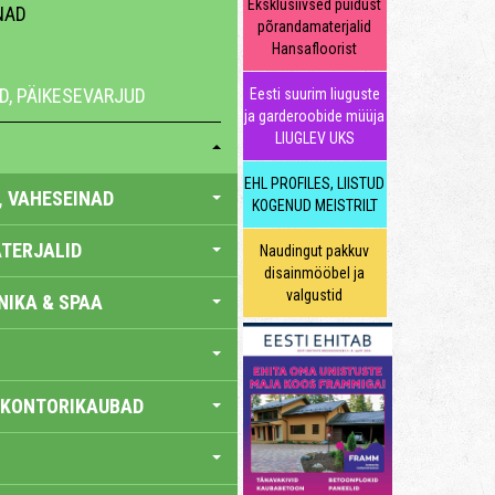
Eksklusiivsed puidust
NAD
põrandamaterjalid
Hansafloorist
D, PÄIKESEVARJUD
Eesti suurim liuguste
ja garderoobide müüja
LIUGLEV UKS
EHL PROFILES, LIISTUD
, VAHESEINAD
KOGENUD MEISTRILT
TERJALID
Naudingut pakkuv
disainmööbel ja
valgustid
IKA & SPAA
 KONTORIKAUBAD