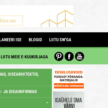
LANEERI ISE
BLOGID
LIITU SW'GA
LIITU MEIE E-KUUKIRJAGA
AD, SISEARHITEKTID,
- JA DISAINIFIRMAD