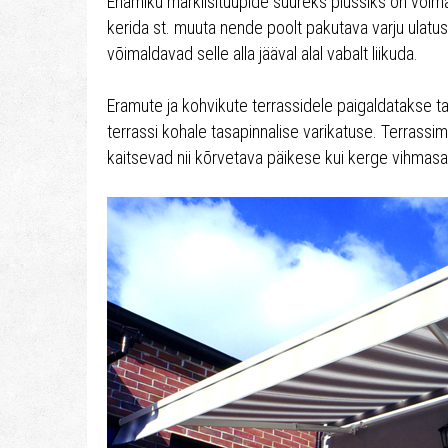
Enamiku markiisitüüpide suureks plussiks on võimal
kerida st. muuta nende poolt pakutava varju ulatust.
võimaldavad selle alla jääval alal vabalt liikuda.
Eramute ja kohvikute terrassidele paigaldatakse ta
terrassi kohale tasapinnalise varikatuse. Terrassim
kaitsevad nii kõrvetava päikese kui kerge vihmasa