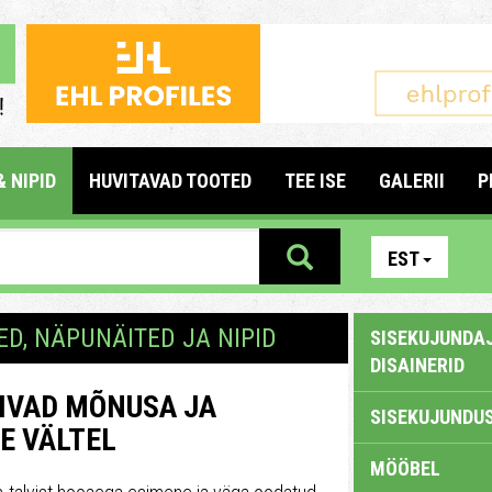
& NIPID
HUVITAVAD TOOTED
TEE ISE
GALERII
P
EST
ED, NÄPUNÄITED JA NIPID
SISEKUJUNDAJ
DISAINERID
IVAD MÕNUSA JA
SISEKUJUNDUS
E VÄLTEL
MÖÖBEL