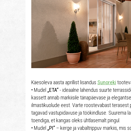
Käesoleva aasta aprillist lisandus
Sunoreki
tootev
• Mudel
„ETA“
- ideaalne lahendus suurte terrassid
kassett annab markiisile tänapäevase ja elegantse
ilmastikuolude eest. Varte roostevabast terasest pl
tagavad vastupidavuse ja töökindluse. Suurema lai
toendiga, et kangas oleks ühtlasemalt pingul.
• Mudel
„PI“
– kerge ja vabaltrippuv markiis, mis s