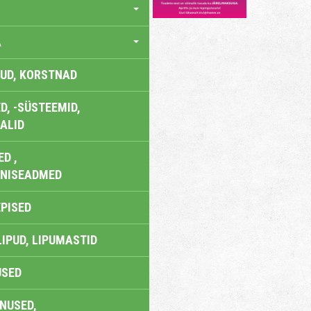
A
UD, KORSTNAD
, -SÜSTEEMID,
ALID
D ,
ONISEADMED
EPISED
LIPUD, LIPUMASTID
USED
NUSED,