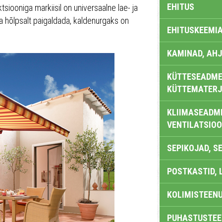
EHITUS
iooniga markiisil on universaalne lae- ja
ja hõlpsalt paigaldada, kaldenurgaks on
EHITUSKEEMI
KAMINAD, AHJ
KÜTTESEADMED
KÜTTEMATERJ
KLIIMASEADME
VENTILATSIO
SEPIKOJAD, S
POSTKASTID, 
KOLIMISTEEN
PUHASTUSTEE