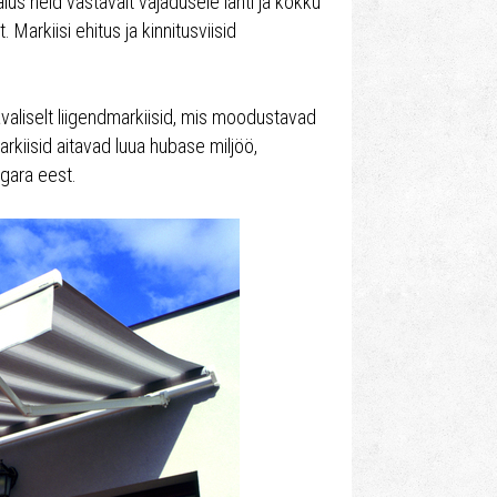
us neid vastavalt vajadusele lahti ja kokku
 Markiisi ehitus ja kinnitusviisid
valiselt liigendmarkiisid, mis moodustavad
arkiisid aitavad luua hubase miljöö,
gara eest.