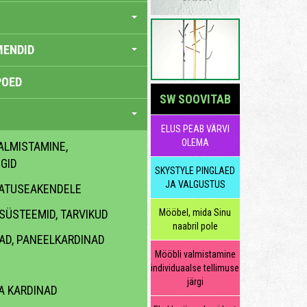
MENDID
POED
SW SOOVITAB
ELUS PEAB VÄRVI
OLEMA
ALMISTAMINE,
GID
SKYSTYLE PINGLAED
JA VALGUSTUS
ATUSEAKENDELE
SÜSTEEMID, TARVIKUD
Mööbel, mida Sinu
naabril pole
AD, PANEELKARDINAD
Mööbli valmistamine
individuaalse tellimuse
järgi
A KARDINAD