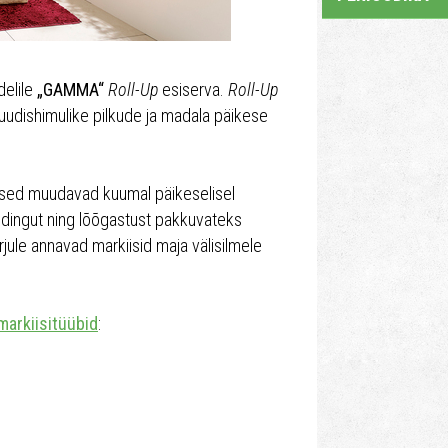
delile
„GAMMA“
Roll-Up
esiserva.
Roll-Up
 uudishimulike pilkude ja madala päikese
atused muudavad kuumal päikeselisel
udingut ning lõõgastust pakkuvateks
rjule annavad markiisid maja välisilmele
markiisitüübid
: