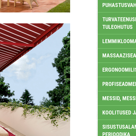
PUHASTUSVAH
TURVATEENUS
TULEOHUTUS
LEMMIKLOOM
MASSAAZISEA
ERGONOOMILI
PROFISEADME
MESSID, MESS
KOOLITUSED 
SISUSTUSALAN
PERIOODIKA