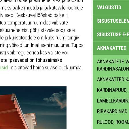
is-talvist hooaega esimene ja väga oodatud
VALGUSTID
semaks päike muutub ja pakutavale rõõmule
vused. Kesksuvel lõõskab päike nii
SISUSTUSELE
tub temperatuur ruumides viibivate
ülekuumenemist põhjustavale soojusele
SISUSTUSE E-
le ja kunstitöödele ohtlikuks ruumi tungiv
 ning võivad tundmatuseni muutuma. Tuppa
AKNAKATTED
ust) võib reguleerida kas väliste või
istel päevadel on tõhusaimaks
AKNAKATETE V
isid
, mis aitavad hoida suvise õuekuumaa
KARDINASALON
AKNAKATTED K
KARDINAPUUD, 
LAMELLKARDIN
RIBAKARDINAD
RULOOD, ROOM