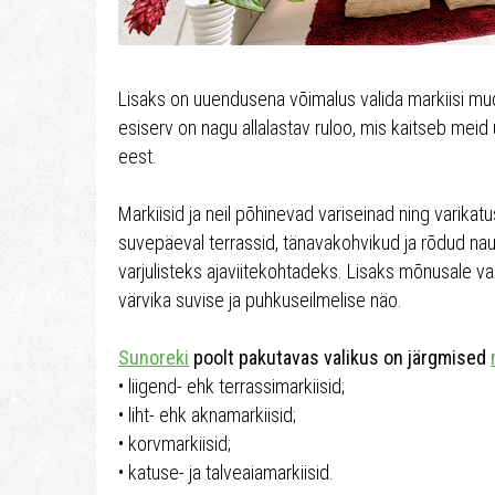
Lisaks on uuendusena võimalus valida markiisi mu
esiserv on nagu allalastav ruloo, mis kaitseb meid
eest.
Markiisid ja neil põhinevad variseinad ning varik
suvepäeval terrassid, tänavakohvikud ja rõdud na
varjulisteks ajaviitekohtadeks. Lisaks mõnusale va
värvika suvise ja puhkuseilmelise näo.
Sunoreki
poolt pakutavas valikus on järgmised
• liigend- ehk terrassimarkiisid;
• liht- ehk aknamarkiisid;
• korvmarkiisid;
• katuse- ja talveaiamarkiisid.