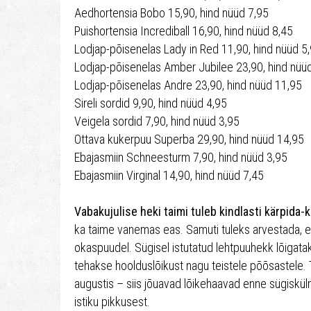
Aedhortensia Bobo 15,90, hind nüüd 7,95
Puishortensia Incrediball 16,90, hind nüüd 8,45
Lodjap-põisenelas Lady in Red 11,90, hind nüüd 5
Lodjap-põisenelas Amber Jubilee 23,90, hind nüü
Lodjap-põisenelas Andre 23,90, hind nüüd 11,95
Sireli sordid 9,90, hind nüüd 4,95
Veigela sordid 7,90, hind nüüd 3,95
Ottava kukerpuu Superba 29,90, hind nüüd 14,95
Ebajasmiin Schneesturm 7,90, hind nüüd 3,95
Ebajasmiin Virginal 14,90, hind nüüd 7,45
Vabakujulise heki taimi tuleb kindlasti kärpida
ka taime vanemas eas. Samuti tuleks arvestada, e
okaspuudel. Sügisel istutatud lehtpuuhekk lõigatak
tehakse hoolduslõikust nagu teistele põõsastele. T
augustis – siis jõuavad lõikehaavad enne sügiskülm
istiku pikkusest.