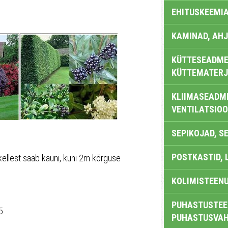
EHITUSKEEMI
KAMINAD, AHJ
KÜTTESEADMED
KÜTTEMATERJ
KLIIMASEADME
VENTILATSIO
SEPIKOJAD, S
POSTKASTID, 
 kellest saab kauni, kuni 2m kõrguse
KOLIMISTEEN
PUHASTUSTEE
5
PUHASTUSVAH