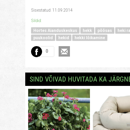
Sisestatud: 11.09.2014
Sildid:
Hortes Aianduskeskus
hekk
põõsas
heki r
puukoolid
hekid
hekki lõikamine
0
SIND VÕIVAD HUVITADA KA JÄRGN