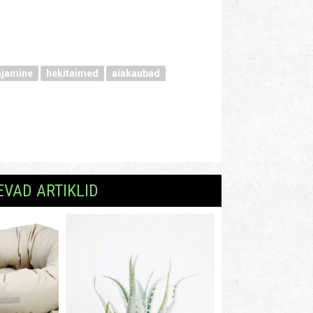
ajamine
hekitaimed
aiakaubad
EVAD ARTIKLID