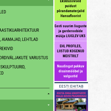
Eksklusiivsed
puidust
põrandamaterjalid
LLED
Hansafloorist
Eesti suurim liuguste
AASTIKUARHITEKTUUR
ja garderoobide
müüja LIUGLEV UKS
 AIAMAJAD, LEHTLAD
EHL PROFILES,
REKIVID
LIISTUD KOGENUD
MEISTRILT
ORDIVÄLJAKUTE VARUSTUS
SKULPTUURID,
Naudingut pakkuv
disainmööbel ja
ED
valgustid