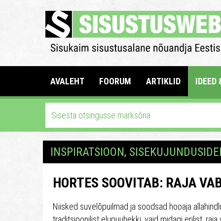
AVALEHT
FOORUM
ARTIKLID
IDEED 
INSPIRATSIOON, SISEKUJUNDUSIDE
HORTES SOOVITAB: RAJA VA
Niisked suvelõpuilmad ja soodsad hooaja allahindlu
traditsioonilist elupuuhekki, vaid midagi erilist, ra