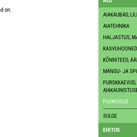
AED
d on:
AIAKAUBAD, LI
AIATEHNIKA
HALJASTUS, M
KASVUHOONED,
KÕNNITEED, ÄÄ
MÄNGU- JA SP
PURSKKAEVUD, 
AIAKAUNISTUS
PUUKOOLID
SULGE
EHITUS