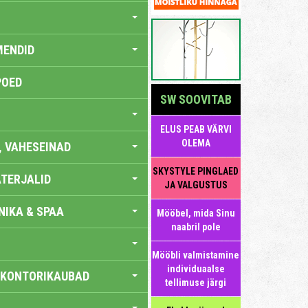
MENDID
POED
SW SOOVITAB
ELUS PEAB VÄRVI
OLEMA
, VAHESEINAD
SKYSTYLE PINGLAED
TERJALID
JA VALGUSTUS
IKA & SPAA
Mööbel, mida Sinu
naabril pole
Mööbli valmistamine
individuaalse
 KONTORIKAUBAD
tellimuse järgi