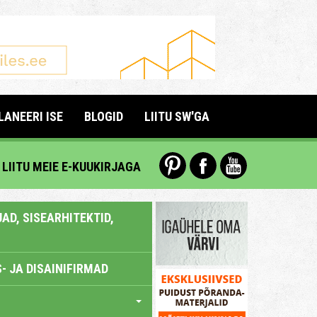
LANEERI ISE
BLOGID
LIITU SW'GA
LIITU MEIE E-KUUKIRJAGA
AD, SISEARHITEKTID,
- JA DISAINIFIRMAD