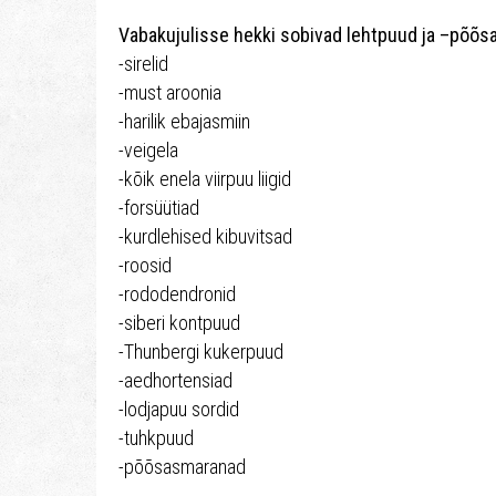
Vabakujulisse hekki sobivad lehtpuud ja –põõsa
-sirelid
-must aroonia
-harilik ebajasmiin
-veigela
-kõik enela viirpuu liigid
-forsüütiad
-kurdlehised kibuvitsad
-roosid
-rododendronid
-siberi kontpuud
-Thunbergi kukerpuud
-aedhortensiad
-lodjapuu sordid
-tuhkpuud
-põõsasmaranad