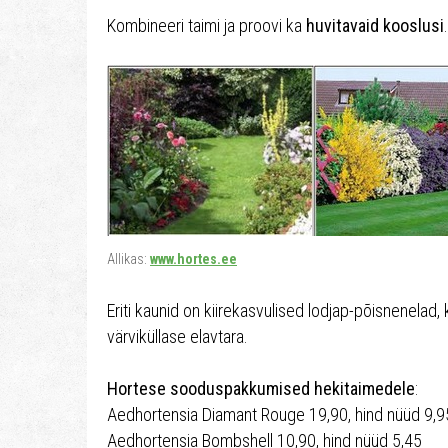
Kombineeri taimi ja proovi ka
huvitavaid kooslusi
.
Allikas:
www.hortes.ee
Eriti kaunid on kiirekasvulised lodjap-põisnenelad,
värviküllase elavtara.
Hortese sooduspakkumised hekitaimedele
:
Aedhortensia Diamant Rouge 19,90, hind nüüd 9,9
Aedhortensia Bombshell 10,90, hind nüüd 5,45