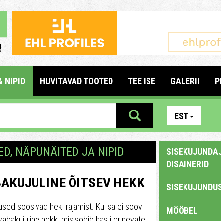
& NIPID
HUVITAVAD TOOTED
TEE ISE
GALERII
P
EST
ED, NÄPUNÄITED JA NIPID
SISEKUJUNDAJ
DISAINERID
BAKUJULINE ÕITSEV HEKK
SISEKUJUNDUS
sed soosivad heki rajamist. Kui sa ei soovi
MÖÖBEL
ja vabakujuline hekk, mis sobib hästi erinevate