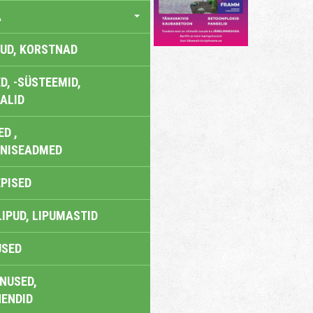
A
UD, KORSTNAD
, -SÜSTEEMID,
ALID
D ,
ONISEADMED
EPISED
LIPUD, LIPUMASTID
USED
NUSED,
ENDID