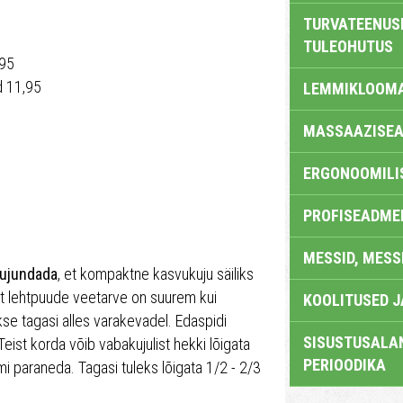
TURVATEENUS
TULEOHUTUS
,95
d 11,95
LEMMIKLOOM
MASSAAZISEA
ERGONOOMILI
PROFISEADME
MESSID, MESS
-kujundada
, et kompaktne kasvukuju säiliks
t lehtpuude veetarve on suurem kui
KOOLITUSED 
se tagasi alles varakevadel. Edaspidi
SISUSTUSALAN
eist korda võib vabakujulist hekki lõigata
PERIOODIKA
i paraneda. Tagasi tuleks lõigata 1/2 - 2/3