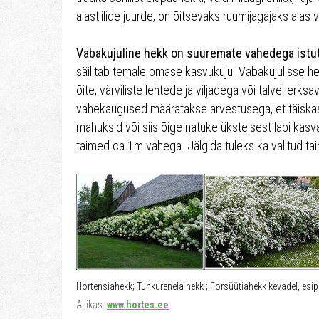
aiastiilide juurde, on õitsevaks ruumijagajaks aias 
Vabakujuline hekk on suuremate vahedega istut
säilitab temale omase kasvukuju. Vabakujulisse hekk
õite, värviliste lehtede ja viljadega või talvel erk
vahekaugused määratakse arvestusega, et täiskas
mahuksid või siis õige natuke üksteisest läbi kasv
taimed ca 1m vahega. Jälgida tuleks ka valitud t
Hortensiahekk; Tuhkurenela hekk ; Forsüütiahekk kevadel, esipl
Allikas:
www.hortes.ee