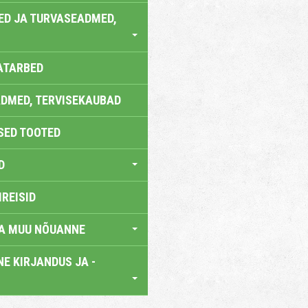
ED JA TURVASEADMED,
ATARBED
DMED, TERVISEKAUBAD
SED TOOTED
D
IREISID
JA MUU NÕUANNE
E KIRJANDUS JA -