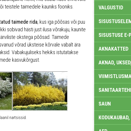
või teistele taimedele kauniks fooniks.
VALGUSTID
SISUSTUSELE
atud taimede rida
, kus iga põõsas või puu
i sobivad hästi just ilusa võrakuju, kaunite
SISUSTUSE E-
savärviliste okstega põõsad. Taimede
vanud võrad üksteise kõrvale vabalt ära
AKNAKATTED
aksid. Vabakujuliseks hekiks istutatakse
aimede kasvukõrgust.
AKNAD, UKSED
VIIMISTLUSMA
SANITAARTEHN
SAUN
KODUKAUBAD,
aanil nartsissid.