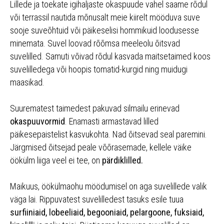
Lillede ja toekate igihaljaste okaspuude vahel saame rõdul
või terrassil nautida mõnusalt meie kiirelt mööduva suve
sooje suveõhtuid või päikeselisi hommikuid loodusesse
minemata. Suvel loovad rõõmsa meeleolu õitsvad
suvelilled. Samuti võivad rõdul kasvada maitsetaimed koos
suvelilledega või hoopis tomatid-kurgid ning muidugi
maasikad.
Suurematest taimedest pakuvad silmailu erinevad
okaspuuvormid
. Enamasti armastavad lilled
päikesepaistelist kasvukohta. Nad õitsevad seal paremini.
Järgmised õitsejad peale võõrasemade, kellele väike
öökülm liiga veel ei tee, on
pärdiklilled.
Maikuus, öökülmaohu möödumisel on aga suvelillede valik
väga lai. Rippuvatest suvelilledest tasuks esile tuua
surfiiniaid, lobeeliaid, begooniaid, pelargoone, fuksiaid,