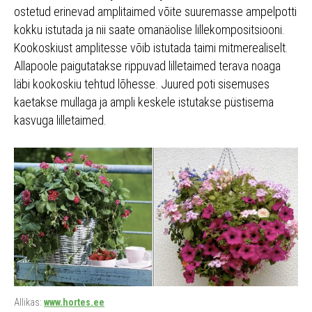
ostetud erinevad amplitaimed võite suuremasse ampelpotti
kokku istutada ja nii saate omanäolise lillekompositsiooni.
Kookoskiust amplitesse võib istutada taimi mitmerealiselt.
Allapoole paigutatakse rippuvad lilletaimed terava noaga
läbi kookoskiu tehtud lõhesse. Juured poti sisemuses
kaetakse mullaga ja ampli keskele istutakse püstisema
kasvuga lilletaimed.
Allikas:
www.hortes.ee