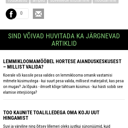
rõdukastid
amplid
suvelillede istutamine
hooldamine
0
SIND VÕIVAD HUVITADA KA JÄRGNEVAD
ARTIKLID
LEMMIKLOOMAMÖÖBEL HORTESE AIANDUSKESKUSEST
– MILLIST VALIDA?
Koerale või kassile pesa valides on lemmiklooma omanik vastamisi
mitmete küsimustega - kui suurt pesa valida, millisest materjalist, kas pesa
on mugav? Ja lõpuks - ilmselt kõige tähtsam küsimus - kui hästi sobib see
elamise interjööriga?
TOO KAUNITE TOALILLEDEGA OMA KOJU UUT
HINGAMIST
Suvi ja värviline ning õitsev lillemeri oleks justkui sünonüümid, kuid