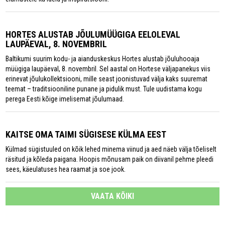
HORTES ALUSTAB JÕULUMÜÜGIGA EELOLEVAL
LAUPÄEVAL, 8. NOVEMBRIL
Baltikumi suurim kodu- ja aianduskeskus Hortes alustab jõuluhooaja
müügiga laupäeval, 8. novembril. Sel aastal on Hortese väljapanekus viis
erinevat jõulukollektsiooni, mille seast joonistuvad välja kaks suuremat
teemat – traditsiooniline punane ja pidulik must. Tule uudistama kogu
perega Eesti kõige imelisemat jõulumaad.
KAITSE OMA TAIMI SÜGISESE KÜLMA EEST
Külmad sügistuuled on kõik lehed minema viinud ja aed näeb välja tõeliselt
räsitud ja kõleda paigana. Hoopis mõnusam paik on diivanil pehme pleedi
sees, käeulatuses hea raamat ja soe jook.
VAATA KÕIKI