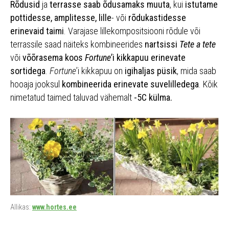
Rõdusid
ja
terrasse saab õdusamaks muuta
, kui
istutame
pottidesse, amplitesse, lille
- või
rõdukastidesse
erinevaid taimi
. Varajase lillekompositsiooni rõdule või
terrassile saad näiteks kombineerides
nartsissi
Tete a tete
või
võõrasema koos
Fortune
’i kikkapuu erinevate
sortidega
.
Fortune
’i kikkapuu on
igihaljas püsik
, mida saab
hooaja jooksul
kombineerida erinevate suvelilledega
. Kõik
nimetatud taimed taluvad vähemalt
-5C külma.
Allikas:
www.hortes.ee