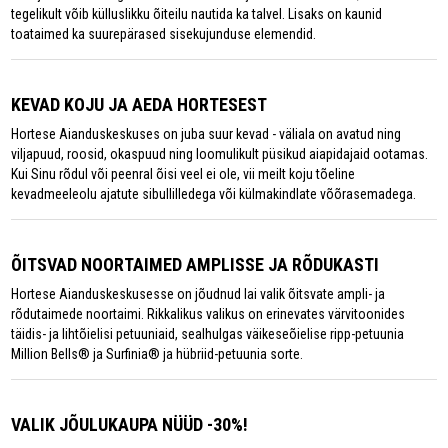
tegelikult võib külluslikku õiteilu nautida ka talvel. Lisaks on kaunid
toataimed ka suurepärased sisekujunduse elemendid.
KEVAD KOJU JA AEDA HORTESEST
Hortese Aianduskeskuses on juba suur kevad - väliala on avatud ning
viljapuud, roosid, okaspuud ning loomulikult püsikud aiapidajaid ootamas.
Kui Sinu rõdul või peenral õisi veel ei ole, vii meilt koju tõeline
kevadmeeleolu ajatute sibullilledega või külmakindlate võõrasemadega.
ÕITSVAD NOORTAIMED AMPLISSE JA RÕDUKASTI
Hortese Aianduskeskusesse on jõudnud lai valik õitsvate ampli- ja
rõdutaimede noortaimi. Rikkalikus valikus on erinevates värvitoonides
täidis- ja lihtõielisi petuuniaid, sealhulgas väikeseõielise ripp-petuunia
Million Bells® ja Surfinia® ja hübriid-petuunia sorte.
VALIK JÕULUKAUPA NÜÜD -30%!