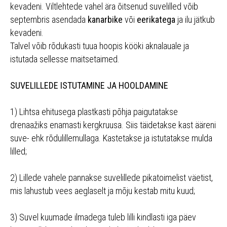
kevadeni. Viltlehtede vahel ära õitsenud suvelilled võib
septembris asendada
kanarbike
või
eerikatega
ja ilu jätkub
kevadeni.
Talvel võib rõdukasti tuua hoopis kööki aknalauale ja
istutada sellesse maitsetaimed.
SUVELILLEDE ISTUTAMINE JA HOOLDAMINE
1) Lihtsa ehitusega plastkasti põhja paigutatakse
drenaažiks enamasti kergkruusa. Siis täidetakse kast ääreni
suve- ehk rõdulillemullaga. Kastetakse ja istutatakse mulda
lilled;
2) Lillede vahele pannakse suvelillede pikatoimelist väetist,
mis lahustub vees aeglaselt ja mõju kestab mitu kuud;
3) Suvel kuumade ilmadega tuleb lilli kindlasti iga päev