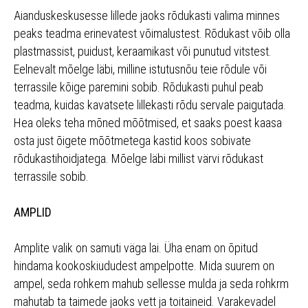
Aianduskeskusesse lillede jaoks rõdukasti valima minnes
peaks teadma erinevatest võimalustest. Rõdukast võib olla
plastmassist, puidust, keraamikast või punutud vitstest.
Eelnevalt mõelge läbi, milline istutusnõu teie rõdule või
terrassile kõige paremini sobib. Rõdukasti puhul peab
teadma, kuidas kavatsete lillekasti rõdu servale paigutada.
Hea oleks teha mõned mõõtmised, et saaks poest kaasa
osta just õigete mõõtmetega kastid koos sobivate
rõdukastihoidjatega. Mõelge läbi millist värvi rõdukast
terrassile sobib.
AMPLID
Amplite valik on samuti väga lai. Üha enam on õpitud
hindama kookoskiududest ampelpotte. Mida suurem on
ampel, seda rohkem mahub sellesse mulda ja seda rohkrm
mahutab ta taimede jaoks vett ja toitaineid. Varakevadel