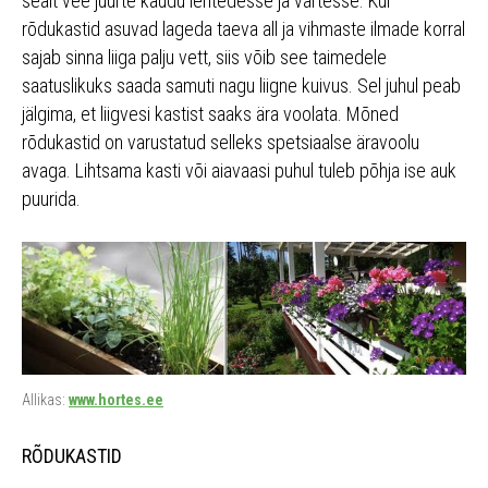
sealt vee juurte kaudu lehtedesse ja vartesse. Kui
rõdukastid asuvad lageda taeva all ja vihmaste ilmade korral
sajab sinna liiga palju vett, siis võib see taimedele
saatuslikuks saada samuti nagu liigne kuivus. Sel juhul peab
jälgima, et liigvesi kastist saaks ära voolata. Mõned
rõdukastid on varustatud selleks spetsiaalse äravoolu
avaga. Lihtsama kasti või aiavaasi puhul tuleb põhja ise auk
puurida.
Allikas:
www.hortes.ee
RÕDUKASTID