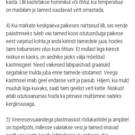
kasta. Lilli kastetakse hommikul või õhtul, kui temperatuur
on madalam ja taimed suudavad vett omastada;
4) Kui märkate keskpäeva päikeses närtsinud lilli, siis nende
päästmiseks tuleb viia taimed koos istutusnõuga päikese
eest varjatud kohta ja anda kiiresti taimedele juua, hoides
taimi toibumiseni vilus kuni õhtuni. Et mullast liiga kiiresti
niiskus ei kaoks, on aednike jaoks välja mõeldud
kastmisgeel. Need väikesed läbipaistvad graanulid
segatakse mulda juba enne taimede istutamist. Veega
kastmisel imab geel endasse vett ja paisub. Hiljem, kui muld
muutub liiga kuivaks, saab taim geelist vett kätte. Niiskust
aitab istutusanumas hoida ka pinnase multšimine näiteks
kergkruusaga;
5) Veereservuaaridega plastmassist rõdukastidel ja amplitel
on topeltpõhi, millesse valatakse vesi ja taimed imavad