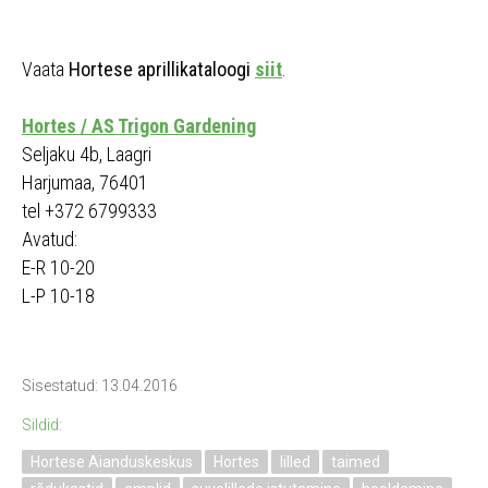
Vaata
Hortese aprillikataloogi
siit
.
Hortes / AS Trigon Gardening
Seljaku 4b, Laagri
Harjumaa, 76401
tel +372 6799333
Avatud:
E-R 10-20
L-P 10-18
Sisestatud: 13.04.2016
Sildid:
Hortese Aianduskeskus
Hortes
lilled
taimed