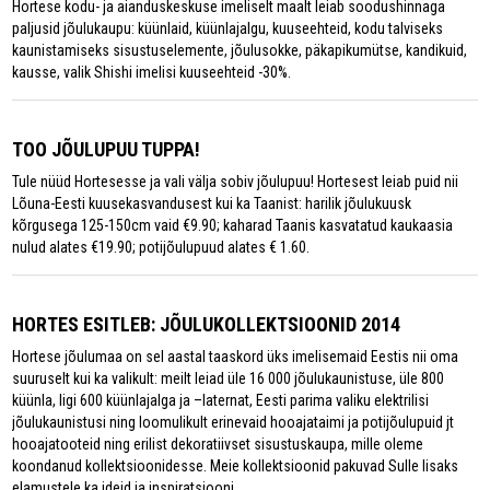
Hortese kodu- ja aianduskeskuse imeliselt maalt leiab soodushinnaga
paljusid jõulukaupu: küünlaid, küünlajalgu, kuuseehteid, kodu talviseks
kaunistamiseks sisustuselemente, jõulusokke, päkapikumütse, kandikuid,
kausse, valik Shishi imelisi kuuseehteid -30%.
TOO JÕULUPUU TUPPA!
Tule nüüd Hortesesse ja vali välja sobiv jõulupuu! Hortesest leiab puid nii
Lõuna-Eesti kuusekasvandusest kui ka Taanist: harilik jõulukuusk
kõrgusega 125-150cm vaid €9.90; kaharad Taanis kasvatatud kaukaasia
nulud alates €19.90; potijõulupuud alates € 1.60.
HORTES ESITLEB: JÕULUKOLLEKTSIOONID 2014
Hortese jõulumaa on sel aastal taaskord üks imelisemaid Eestis nii oma
suuruselt kui ka valikult: meilt leiad üle 16 000 jõulukaunistuse, üle 800
küünla, ligi 600 küünlajalga ja –laternat, Eesti parima valiku elektrilisi
jõulukaunistusi ning loomulikult erinevaid hooajataimi ja potijõulupuid jt
hooajatooteid ning erilist dekoratiivset sisustuskaupa, mille oleme
koondanud kollektsioonidesse. Meie kollektsioonid pakuvad Sulle lisaks
elamustele ka ideid ja inspiratsiooni.