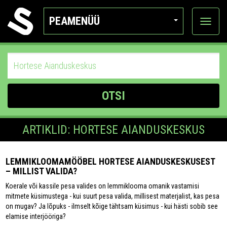
PEAMENÜÜ
Ava
katego
OTSI
ARTIKLID: HORTESE AIANDUSKESKUS
LEMMIKLOOMAMÖÖBEL HORTESE AIANDUSKESKUSEST
– MILLIST VALIDA?
Koerale või kassile pesa valides on lemmiklooma omanik vastamisi
mitmete küsimustega - kui suurt pesa valida, millisest materjalist, kas pesa
on mugav? Ja lõpuks - ilmselt kõige tähtsam küsimus - kui hästi sobib see
elamise interjööriga?