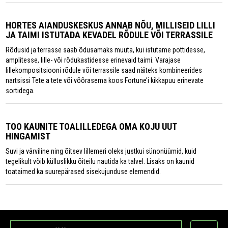
HORTES AIANDUSKESKUS ANNAB NÕU, MILLISEID LILLI
JA TAIMI ISTUTADA KEVADEL RÕDULE VÕI TERRASSILE
Rõdusid ja terrasse saab õdusamaks muuta, kui istutame pottidesse,
amplitesse, lille- või rõdukastidesse erinevaid taimi. Varajase
lillekompositsiooni rõdule või terrassile saad näiteks kombineerides
nartsissi Tete a tete või võõrasema koos Fortune’i kikkapuu erinevate
sortidega.
TOO KAUNITE TOALILLEDEGA OMA KOJU UUT
HINGAMIST
Suvi ja värviline ning õitsev lillemeri oleks justkui sünonüümid, kuid
tegelikult võib külluslikku õiteilu nautida ka talvel. Lisaks on kaunid
toataimed ka suurepärased sisekujunduse elemendid.