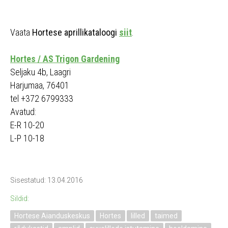
Vaata
Hortese aprillikataloogi
siit
.
Hortes / AS Trigon Gardening
Seljaku 4b, Laagri
Harjumaa, 76401
tel +372 6799333
Avatud:
E-R 10-20
L-P 10-18
Sisestatud: 13.04.2016
Sildid:
Hortese Aianduskeskus
Hortes
lilled
taimed