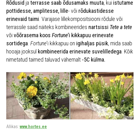
Rõdusid
ja
terrasse saab õdusamaks muuta
, kui
istutame
pottidesse, amplitesse, lille
- või
rõdukastidesse
erinevaid taimi
. Varajase lillekompositsiooni rõdule või
terrassile saad näiteks kombineerides
nartsissi
Tete a tete
või
võõrasema koos
Fortune
’i kikkapuu erinevate
sortidega
.
Fortune
’i kikkapuu on
igihaljas püsik
, mida saab
hooaja jooksul
kombineerida erinevate suvelilledega
. Kõik
nimetatud taimed taluvad vähemalt
-5C külma.
Allikas:
www.hortes.ee