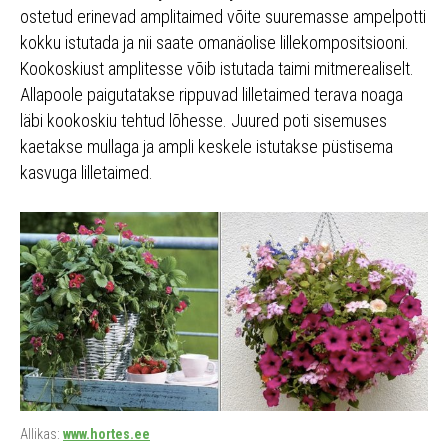
ostetud erinevad amplitaimed võite suuremasse ampelpotti
kokku istutada ja nii saate omanäolise lillekompositsiooni.
Kookoskiust amplitesse võib istutada taimi mitmerealiselt.
Allapoole paigutatakse rippuvad lilletaimed terava noaga
läbi kookoskiu tehtud lõhesse. Juured poti sisemuses
kaetakse mullaga ja ampli keskele istutakse püstisema
kasvuga lilletaimed.
Allikas:
www.hortes.ee