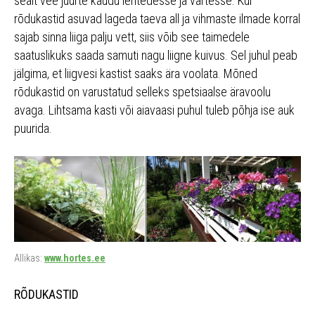
sealt vee juurte kaudu lehtedesse ja vartesse. Kui
rõdukastid asuvad lageda taeva all ja vihmaste ilmade korral
sajab sinna liiga palju vett, siis võib see taimedele
saatuslikuks saada samuti nagu liigne kuivus. Sel juhul peab
jälgima, et liigvesi kastist saaks ära voolata. Mõned
rõdukastid on varustatud selleks spetsiaalse äravoolu
avaga. Lihtsama kasti või aiavaasi puhul tuleb põhja ise auk
puurida.
Allikas:
www.hortes.ee
RÕDUKASTID