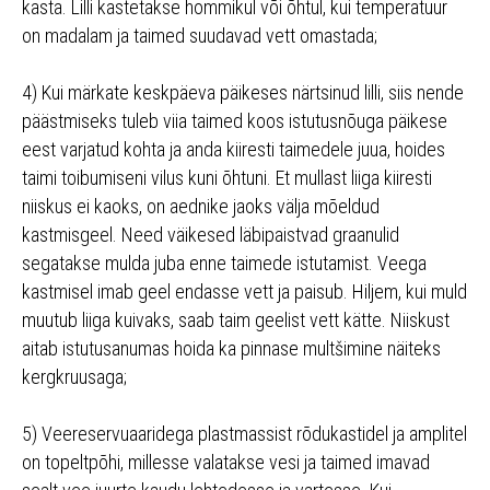
kasta. Lilli kastetakse hommikul või õhtul, kui temperatuur
on madalam ja taimed suudavad vett omastada;
4) Kui märkate keskpäeva päikeses närtsinud lilli, siis nende
päästmiseks tuleb viia taimed koos istutusnõuga päikese
eest varjatud kohta ja anda kiiresti taimedele juua, hoides
taimi toibumiseni vilus kuni õhtuni. Et mullast liiga kiiresti
niiskus ei kaoks, on aednike jaoks välja mõeldud
kastmisgeel. Need väikesed läbipaistvad graanulid
segatakse mulda juba enne taimede istutamist. Veega
kastmisel imab geel endasse vett ja paisub. Hiljem, kui muld
muutub liiga kuivaks, saab taim geelist vett kätte. Niiskust
aitab istutusanumas hoida ka pinnase multšimine näiteks
kergkruusaga;
5) Veereservuaaridega plastmassist rõdukastidel ja amplitel
on topeltpõhi, millesse valatakse vesi ja taimed imavad