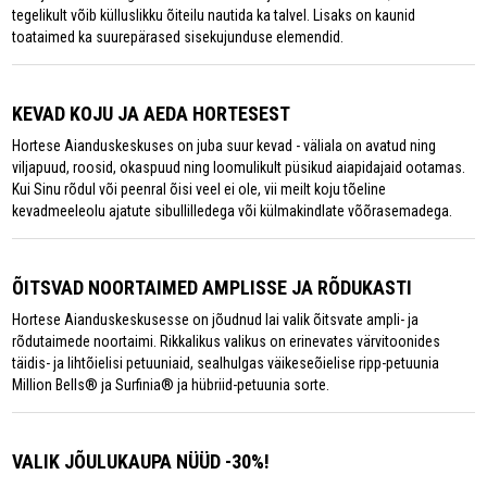
tegelikult võib külluslikku õiteilu nautida ka talvel. Lisaks on kaunid
toataimed ka suurepärased sisekujunduse elemendid.
KEVAD KOJU JA AEDA HORTESEST
Hortese Aianduskeskuses on juba suur kevad - väliala on avatud ning
viljapuud, roosid, okaspuud ning loomulikult püsikud aiapidajaid ootamas.
Kui Sinu rõdul või peenral õisi veel ei ole, vii meilt koju tõeline
kevadmeeleolu ajatute sibullilledega või külmakindlate võõrasemadega.
ÕITSVAD NOORTAIMED AMPLISSE JA RÕDUKASTI
Hortese Aianduskeskusesse on jõudnud lai valik õitsvate ampli- ja
rõdutaimede noortaimi. Rikkalikus valikus on erinevates värvitoonides
täidis- ja lihtõielisi petuuniaid, sealhulgas väikeseõielise ripp-petuunia
Million Bells® ja Surfinia® ja hübriid-petuunia sorte.
VALIK JÕULUKAUPA NÜÜD -30%!