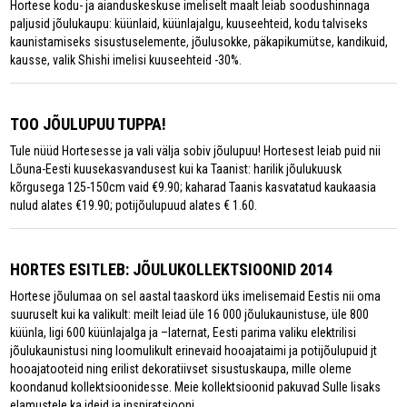
Hortese kodu- ja aianduskeskuse imeliselt maalt leiab soodushinnaga
paljusid jõulukaupu: küünlaid, küünlajalgu, kuuseehteid, kodu talviseks
kaunistamiseks sisustuselemente, jõulusokke, päkapikumütse, kandikuid,
kausse, valik Shishi imelisi kuuseehteid -30%.
TOO JÕULUPUU TUPPA!
Tule nüüd Hortesesse ja vali välja sobiv jõulupuu! Hortesest leiab puid nii
Lõuna-Eesti kuusekasvandusest kui ka Taanist: harilik jõulukuusk
kõrgusega 125-150cm vaid €9.90; kaharad Taanis kasvatatud kaukaasia
nulud alates €19.90; potijõulupuud alates € 1.60.
HORTES ESITLEB: JÕULUKOLLEKTSIOONID 2014
Hortese jõulumaa on sel aastal taaskord üks imelisemaid Eestis nii oma
suuruselt kui ka valikult: meilt leiad üle 16 000 jõulukaunistuse, üle 800
küünla, ligi 600 küünlajalga ja –laternat, Eesti parima valiku elektrilisi
jõulukaunistusi ning loomulikult erinevaid hooajataimi ja potijõulupuid jt
hooajatooteid ning erilist dekoratiivset sisustuskaupa, mille oleme
koondanud kollektsioonidesse. Meie kollektsioonid pakuvad Sulle lisaks
elamustele ka ideid ja inspiratsiooni.