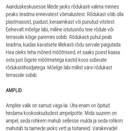
Aianduskeskusesse lillede jaoks rõdukasti valima minnes
peaks teadma erinevatest võimalustest. Rõdukast võib olla
plastmassist, puidust, keraamikast või punutud vitstest.
Eelnevalt mõelge läbi, milline istutusnõu teie rõdule või
terrassile kõige paremini sobib. Rõdukasti puhul peab
teadma, kuidas kavatsete lillekasti rõdu servale paigutada.
Hea oleks teha mõned mõõtmised, et saaks poest kaasa
osta just õigete mõõtmetega kastid koos sobivate
rõdukastihoidjatega. Mõelge läbi millist värvi rõdukast
terrassile sobib.
AMPLID
Amplite valik on samuti väga lai. Üha enam on õpitud
hindama kookoskiududest ampelpotte. Mida suurem on
ampel, seda rohkem mahub sellesse mulda ja seda rohkrm
mahutab ta taimede jaoks vett ja toitaineid. Varakevadel