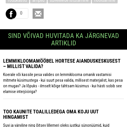
rõdukastid
amplid
suvelillede istutamine
hooldamine
0
SIND VÕIVAD HUVITADA KA JÄRGNEVAD
ARTIKLID
LEMMIKLOOMAMÖÖBEL HORTESE AIANDUSKESKUSEST
– MILLIST VALIDA?
Koerale või kassile pesa valides on lemmiklooma omanik vastamisi
mitmete küsimustega - kui suurt pesa valida, millisest materjalist, kas pesa
on mugav? Ja lõpuks - ilmselt kõige tähtsam küsimus - kui hästi sobib see
elamise interjööriga?
TOO KAUNITE TOALILLEDEGA OMA KOJU UUT
HINGAMIST
Suvi ja värviline ning õitsev lillemeri oleks justkui sünonüümid, kuid