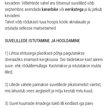
kevadeni. Viltlehtede vahel ära õitsenud suvelilled võib
septembris asendada
kanarbike
või
eerikatega
ja ilu jätkub
kevadeni.
Talvel võib rõdukasti tuua hoopis kööki aknalauale ja
istutada sellesse maitsetaimed.
SUVELILLEDE ISTUTAMINE JA HOOLDAMINE
1) Lihtsa ehitusega plastkasti põhja paigutatakse
drenaažiks enamasti kergkruusa. Siis täidetakse kast ääreni
suve- ehk rõdulillemullaga. Kastetakse ja istutatakse mulda
lilled;
2) Lillede vahele pannakse suvelillede pikatoimelist väetist,
mis lahustub vees aeglaselt ja mõju kestab mitu kuud;
3) Suvel kuumade ilmadega tuleb lilli kindlasti iga päev