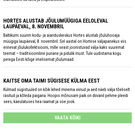
HORTES ALUSTAB JÕULUMÜÜGIGA EELOLEVAL
LAUPÄEVAL, 8. NOVEMBRIL
Baltikumi suurim kodu- ja aianduskeskus Hortes alustab jõuluhooaja
müügiga laupäeval, 8. novembril. Sel aastal on Hortese väljapanekus viis
erinevat jõulukollektsiooni, mille seast joonistuvad välja kaks suuremat
teemat – traditsiooniline punane ja pidulik must. Tule uudistama kogu
perega Eesti kõige imelisemat jõulumaad.
KAITSE OMA TAIMI SÜGISESE KÜLMA EEST
Külmad sügistuuled on kõik lehed minema viinud ja aed näeb välja tõeliselt
räsitud ja kõleda paigana. Hoopis mõnusam paik on diivanil pehme pleedi
sees, käeulatuses hea raamat ja soe jook.
VAATA KÕIKI