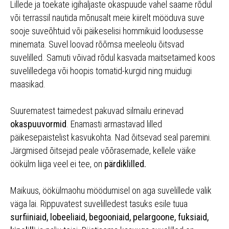
Lillede ja toekate igihaljaste okaspuude vahel saame rõdul
või terrassil nautida mõnusalt meie kiirelt mööduva suve
sooje suveõhtuid või päikeselisi hommikuid loodusesse
minemata. Suvel loovad rõõmsa meeleolu õitsvad
suvelilled. Samuti võivad rõdul kasvada maitsetaimed koos
suvelilledega või hoopis tomatid-kurgid ning muidugi
maasikad.
Suurematest taimedest pakuvad silmailu erinevad
okaspuuvormid
. Enamasti armastavad lilled
päikesepaistelist kasvukohta. Nad õitsevad seal paremini.
Järgmised õitsejad peale võõrasemade, kellele väike
öökülm liiga veel ei tee, on
pärdiklilled.
Maikuus, öökülmaohu möödumisel on aga suvelillede valik
väga lai. Rippuvatest suvelilledest tasuks esile tuua
surfiiniaid, lobeeliaid, begooniaid, pelargoone, fuksiaid,