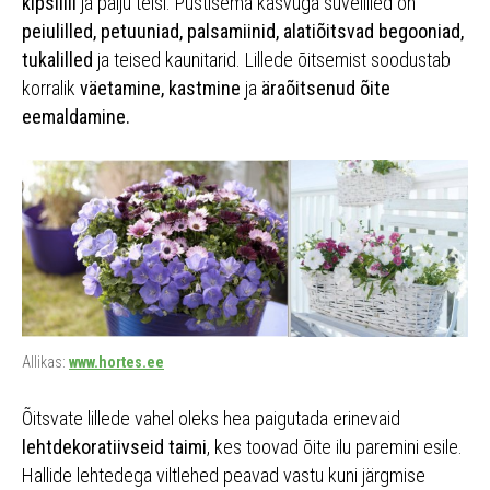
kipslilli
ja palju teisi. Püstisema kasvuga suvelilled on
peiulilled, petuuniad, palsamiinid, alatiõitsvad begooniad,
tukalilled
ja teised kaunitarid. Lillede õitsemist soodustab
korralik
väetamine, kastmine
ja
äraõitsenud õite
eemaldamine.
Allikas:
www.hortes.ee
Õitsvate lillede vahel oleks hea paigutada erinevaid
lehtdekoratiivseid taimi
, kes toovad õite ilu paremini esile.
Hallide lehtedega viltlehed peavad vastu kuni järgmise