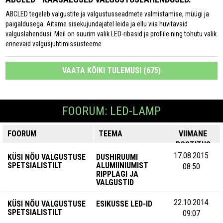
ABCLED tegeleb valgustite ja valgustusseadmete valmistamise, müügi ja
paigaldusega. Aitame sisekujundajatel leida ja ellu viia huvitavaid
valguslahendusi. Meil on suurim valik LED-ribasid ja profiile ning tohutu valik
erinevaid valgusjuhtimissüsteeme
VAATA KÕIKI TULEMUSI (675)
FOORUM: LED-LAMP
FOORUM
TEEMA
VIIMANE
POSTITUS
17.08.2015
KÜSI NÕU VALGUSTUSE
DUSHIRUUMI
SPETSIALISTILT
ALUMIINIUMIST
08:50
RIPPLAGI JA
VALGUSTID
22.10.2014
KÜSI NÕU VALGUSTUSE
ESIKUSSE LED-ID
SPETSIALISTILT
09:07