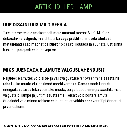
ARTIKLID: LED-LAMP
UUP DISAINI UUS MILO SEERIA
Tutvustame teile esmakordselt meie uusimat seeriat MILO. MILO on
dekoratiivne valgusti, mis ühtlasi ka väga praktiline, mööda õhukest
metallplaati saab magnetiga kuplit hõlpsasti liigutada ja suunata just sinna
kuhu sul parajasti valgust vaja on.
MIKS UUENDADA ELAMUTE VALGUSLAHENDUSI?
Paljudes elamutes võib sise- ja välisvalgustuse renoveerimine säästa nii
raha kui ka muuta elukeskkond meeldivamaks. Samas saab kinnistu
energiakasutust efektiivsemaks muuta, paigaldades energiasäästlikumaid
valgusteid, lampe ja juhtimissüsteeme. Teisalt võib korterelamute
õuealadel vaja minna rohkem valgustust, et vältida erinevat tüüpi õnnetusi
ja vandalismi.
ABCLED - KAASAEGSED VALGUSTUSLAHENDUSED.