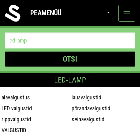
PEAMENÜÜ
Ava
katego
OTSI
LED-LAMP
aiavalgustus
lauavalgustid
LED valgustid
põrandavalgustid
rippvalgustid
seinavalgustid
VALGUSTID