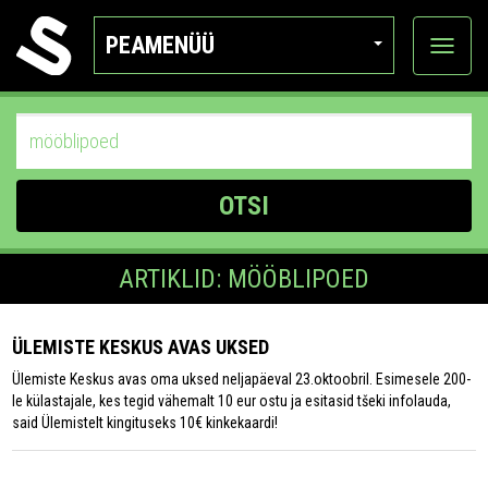
PEAMENÜÜ
Ava
katego
OTSI
ARTIKLID: MÖÖBLIPOED
ÜLEMISTE KESKUS AVAS UKSED
Ülemiste Keskus avas oma uksed neljapäeval 23.oktoobril. Esimesele 200-
le külastajale, kes tegid vähemalt 10 eur ostu ja esitasid tšeki infolauda,
said Ülemistelt kingituseks 10€ kinkekaardi!