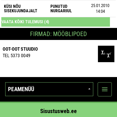
25.01.2010
KÜSI NÕU
PUNUTUD
SISEKUJUNDAJALT
NURGARIIUL
14:04
VAATA KÕIKI TULEMUSI (4)
FIRMAD: MÖÖBLIPOED
OOT-OOT STUUDIO
TEL 5373 0049
PEAMENÜÜ
Ava
kategoo
Sisustusweb.ee