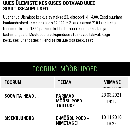
UUES ÜLEMISTE KESKUSES OOTAVAD UUED
SISUTUSKAUPLUSED
Uuenenud Ülemiste keskus avatakse 23. oktoobril kl 14.00. Eesti suurima
kaubanduskeskuse pindala on 92 000 m2, kus asuvad 210 kauplust ja
teeninduskohta, 1350 parkimiskohta, temaatilised puhkealad ja
lastemänguala. Muutused sisekujunduses toimuvad läbivalt kogu
keskuses, ühendades nii endise kui uue osa keskusest.
FOORUM: MÖÖBLIPOED
FOORUM
TEEMA
VIIMANE
POSTITUS
23.03.2021
SOOVITA HEAD ...
PARIMAD
MÖÖBLIPOED
14:15
TARTUS?
10.11.2010
SISEKUJUNDUS
E-MÖÖBLIPOED -
NIMETAGE!
13:25