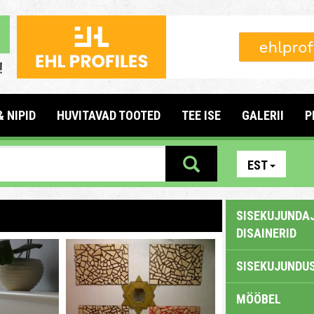
& NIPID
HUVITAVAD TOOTED
TEE ISE
GALERII
P
EST
SISEKUJUNDAJ
DISAINERID
SISEKUJUNDUS
MÖÖBEL