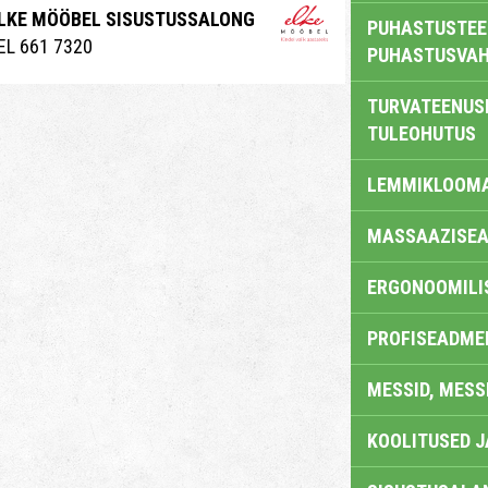
LKE MÖÖBEL SISUSTUSSALONG
PUHASTUSTEE
EL 661 7320
PUHASTUSVAH
TURVATEENUS
TULEOHUTUS
LEMMIKLOOM
MASSAAZISEA
ERGONOOMILI
PROFISEADME
MESSID, MESS
KOOLITUSED 