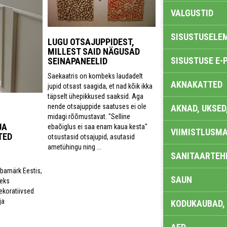
VALGUSTID
SISUSTUSELE
LUGU OTSAJUPPIDEST,
MILLEST SAID NÄGUSAD
SISUSTUSE E-
SEINAPANEELID
Saekaatris on kombeks laudadelt
AKNAKATTED
jupid otsast saagida, et nad kõik ikka
täpselt ühepikkused saaksid. Aga
nende otsajuppide saatuses ei ole
AKNAD, UKSED
midagi rõõmustavat. "Selline
JA
ebaõiglus ei saa enam kaua kesta"
VIIMISTLUSMA
TED
otsustasid otsajupid, asutasid
ametühingu ning ...
SANITAARTEHN
bamärk Eestis,
SAUN
seks
ekoratiivsed
ja
KODUKAUBAD,