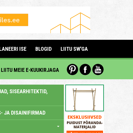
LANEERI ISE
BLOGID
LIITU SW'GA
LIITU MEIE E-KUUKIRJAGA
AD, SISEARHITEKTID,
- JA DISAINIFIRMAD