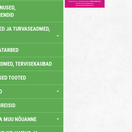
NUSED,
ENDID
ED JA TURVASEADMED,
ATARBED
DMED, TERVISEKAUBAD
SED TOOTED
D
IREISID
JA MUU NÕUANNE