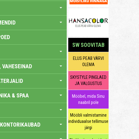
MENDID
POED
SW SOOVITAB
ELUS PEAB VÄRVI
OLEMA
, VAHESEINAD
SKYSTYLE PINGLAED
TERJALID
JA VALGUSTUS
IKA & SPAA
Mööbel, mida Sinu
naabril pole
Mööbli valmistamine
individuaalse tellimuse
 KONTORIKAUBAD
järgi