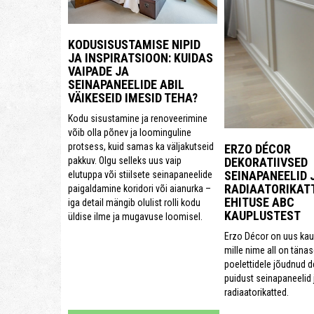
KODUSISUSTAMISE NIPID
JA INSPIRATSIOON: KUIDAS
VAIPADE JA
SEINAPANEELIDE ABIL
VÄIKESEID IMESID TEHA?
Kodu sisustamine ja renoveerimine
võib olla põnev ja loominguline
protsess, kuid samas ka väljakutseid
ERZO DÉCOR
DEKORATIIVSED
pakkuv. Olgu selleks uus vaip
SEINAPANEELID 
elutuppa või stiilsete seinapaneelide
RADIAATORIKAT
paigaldamine koridori või aianurka –
EHITUSE ABC
iga detail mängib olulist rolli kodu
KAUPLUSTEST
üldise ilme ja mugavuse loomisel.
Erzo Décor on uus kau
mille nime all on täna
poelettidele jõudnud d
puidust seinapaneelid 
radiaatorikatted.