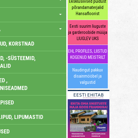
Eksklusiivsed puidust
põrandamaterjalid
Hansafloorist
Eesti suurim liuguste
A
ja garderoobide müüja
LIUGLEV UKS
UD, KORSTNAD
EHL PROFILES, LIISTUD
, -SÜSTEEMID,
KOGENUD MEISTRILT
ALID
Naudingut pakkuv
disainmööbel ja
D ,
valgustid
ONISEADMED
EPISED
LIPUD, LIPUMASTID
USED