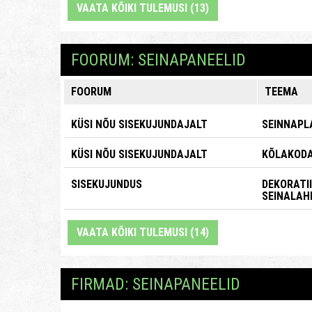
VAATA KÕIKI TULEMUSI (13)
FOORUM: SEINAPANEELID
FOORUM
TEEMA
KÜSI NÕU SISEKUJUNDAJALT
SEINNAPL
KÜSI NÕU SISEKUJUNDAJALT
KÕLAKODA
SISEKUJUNDUS
DEKORATI
SEINALAH
VAATA KÕIKI TULEMUSI (14)
FIRMAD: SEINAPANEELID