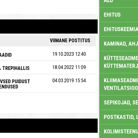
AED
EHITUS
EHITUSKEEMI
VIIMANE POSTITUS
KAMINAD, AHJ
19.10.2023 12:40
AADID
KÜTTESEADMED
KÜTTEMATERJ
18.04.2022 11:09
 TREPIHALLIS
KLIIMASEADME
04.03.2019 15:54
IVSED PUIDUST
ENDUSED
VENTILATSIO
SEPIKOJAD, S
POSTKASTID, 
KOLIMISTEEN