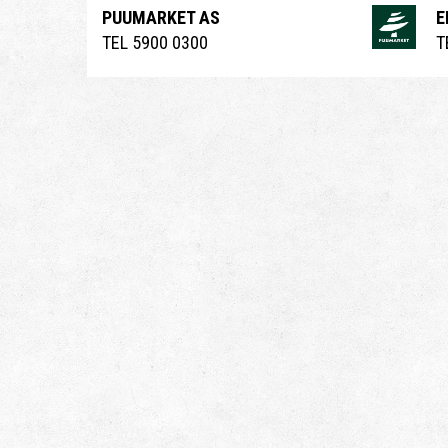
PUUMARKET AS
E
TEL 5900 0300
T