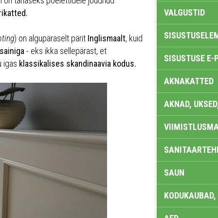
ll on tänaseks poelettidele jõudnud
VALGUSTID
rikatted.
SISUSTUSELE
ting
) on algupäraselt pärit
Inglismaalt
, kuid
sainiga
- eks ikka sellepärast, et
SISUSTUSE E-
u igas
klassikalises skandinaavia kodus.
AKNAKATTED
AKNAD, UKSED
VIIMISTLUSMA
SANITAARTEHN
SAUN
KODUKAUBAD,