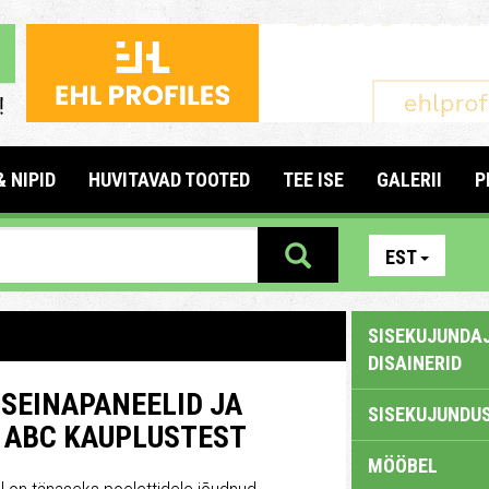
& NIPID
HUVITAVAD TOOTED
TEE ISE
GALERII
P
EST
SISEKUJUNDAJ
DISAINERID
 SEINAPANEELID JA
SISEKUJUNDUS
 ABC KAUPLUSTEST
MÖÖBEL