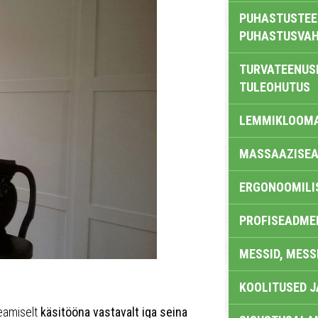
PUHASTUSTEE
PUHASTUSVAH
TURVATEENUS
TULEOHUTUS
LEMMIKLOOM
MASSAAZISEA
ERGONOOMILI
PROFISEADME
MESSID, MESS
KOOLITUSED 
peamiselt
käsitööna vastavalt iga seina