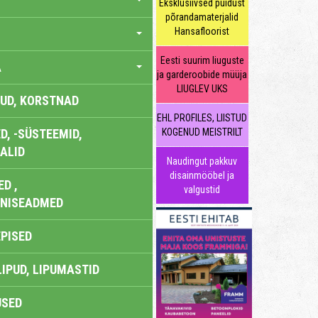
Eksklusiivsed puidust
põrandamaterjalid
Hansafloorist
Eesti suurim liuguste
A
ja garderoobide müüja
LIUGLEV UKS
UD, KORSTNAD
EHL PROFILES, LIISTUD
, -SÜSTEEMID,
KOGENUD MEISTRILT
ALID
Naudingut pakkuv
disainmööbel ja
D ,
valgustid
ONISEADMED
EPISED
LIPUD, LIPUMASTID
USED