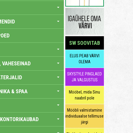
MENDID
POED
SW SOOVITAB
ELUS PEAB VÄRVI
OLEMA
, VAHESEINAD
SKYSTYLE PINGLAED
TERJALID
JA VALGUSTUS
IKA & SPAA
Mööbel, mida Sinu
naabril pole
Mööbli valmistamine
individuaalse tellimuse
 KONTORIKAUBAD
järgi