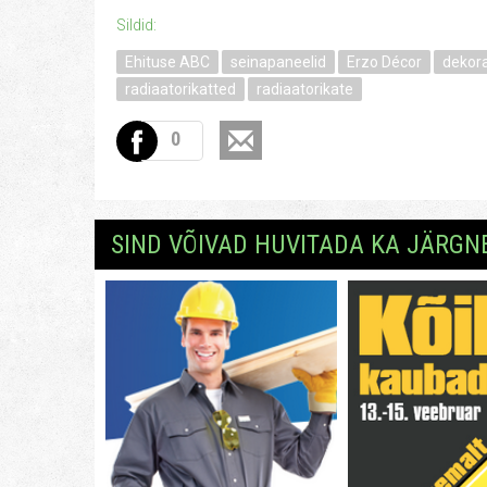
Sildid:
Ehituse ABC
seinapaneelid
Erzo Décor
dekora
radiaatorikatted
radiaatorikate
0
SIND VÕIVAD HUVITADA KA JÄRGN