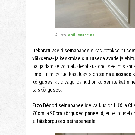
Allikas:
ehituseabc.ee
Dekoratiivseid seinapaneele
kasutatakse nii
sei
väiksema
- ja
keskmise suurusega avade
ja
ehit
paigaldamise võimalusterohkus ongi see, mis anna
ilme
. Enimlevinud kasutusviis on
seina alaosade 
kõrguses
, kuid väga levinud on ka
seinte katmin
täiskõrguses.
Erzo Décori seinapaneelide
valikus on
LUX
ja
CL
70cm
ja
90cm kõrgused paneelid
, eritellimusel 
ja
täiskõrguses seinapaneele.