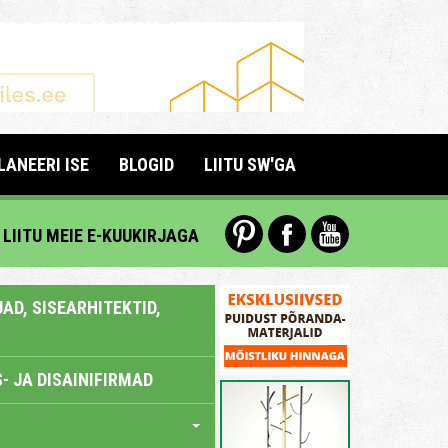
LANEERI ISE
BLOGID
LIITU SW'GA
LIITU MEIE E-KUUKIRJAGA
AD, SISEARHITEKTID,
- JA DISAINIFIRMAD