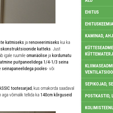
AED
EHITUS
EHITUSKEEMI
KAMINAD, AHJ
nte katmiseks
ja
renoveerimiseks
kui ka
KÜTTESEADMED
uskonstruktsioonide katteks
. Just
KÜTTEMATERJ
b igale ruumile
omanäolise
ja
kordumatu
katmine puitpaneelidega 1/4-1/3 seina
KLIIMASEADME
e seinapaneelidega pooles
- või
VENTILATSIO
SEPIKOJAD, S
ASSIC tootesarjad
, kus omakorda saadaval
on aga võimalik tellida ka
140cm kõrguseid
POSTKASTID, 
KOLIMISTEEN