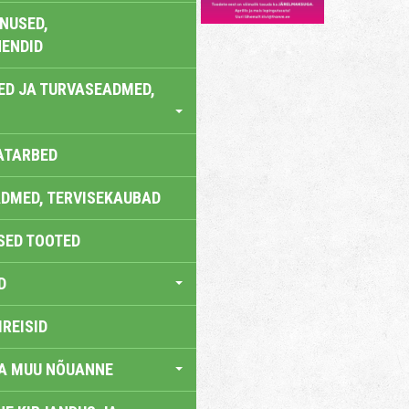
NUSED,
ENDID
ED JA TURVASEADMED,
ATARBED
DMED, TERVISEKAUBAD
SED TOOTED
D
IREISID
JA MUU NÕUANNE