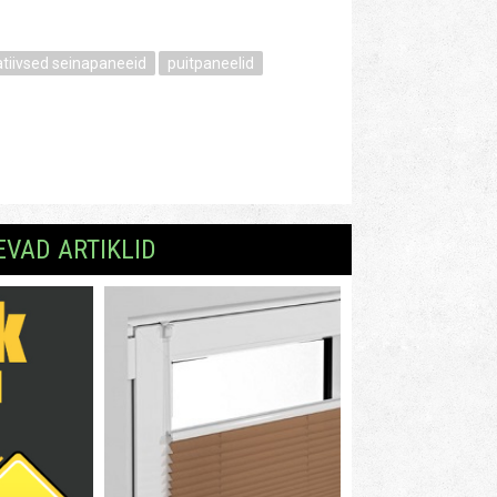
tiivsed seinapaneeid
puitpaneelid
EVAD ARTIKLID