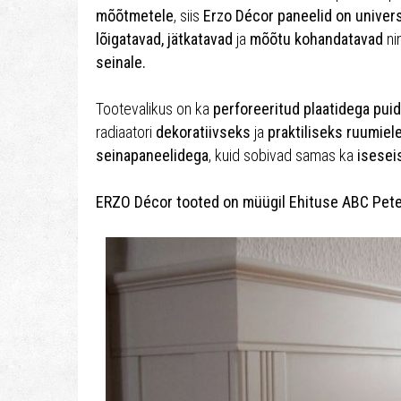
mõõtmetele
, siis
Erzo Décor paneelid on univer
lõigatavad, jätkatavad
ja
mõõtu kohandatavad
ni
seinale.
Tootevalikus on ka
perforeeritud plaatidega puid
radiaatori
dekoratiivseks
ja
praktiliseks ruumie
seinapaneelidega
, kuid sobivad samas ka
isesei
ERZO Décor tooted on müügil Ehituse ABC Peterb