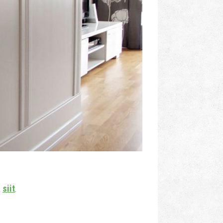
a
siit
.