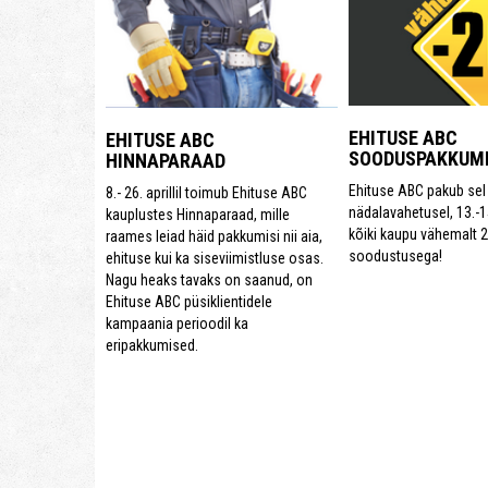
EHITUSE ABC
EHITUSE ABC
SOODUSPAKKUM
HINNAPARAAD
Ehituse ABC pakub sel
8.- 26. aprillil toimub Ehituse ABC
nädalavahetusel, 13.-15
kauplustes Hinnaparaad, mille
kõiki kaupu vähemalt 
raames leiad häid pakkumisi nii aia,
soodustusega!
ehituse kui ka siseviimistluse osas.
Nagu heaks tavaks on saanud, on
Ehituse ABC püsiklientidele
kampaania perioodil ka
eripakkumised.