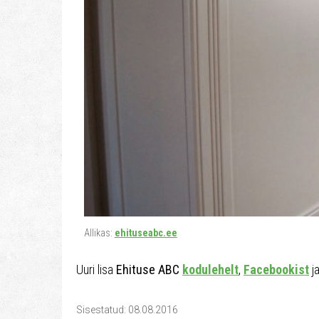
Allikas:
ehituseabc.ee
Uuri lisa
Ehituse ABC
kodulehelt
,
Facebookist
j
Sisestatud: 08.08.2016