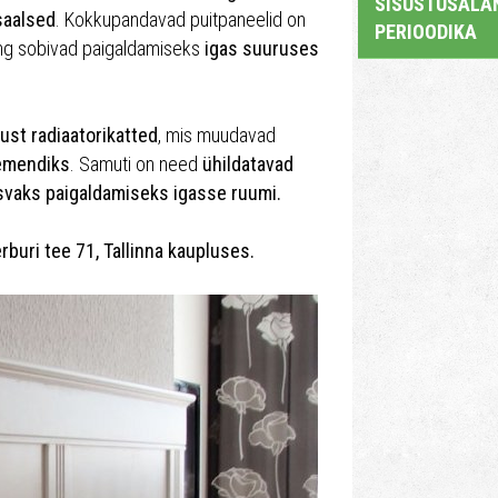
SISUSTUSALAN
saalsed
. Kokkupandavad puitpaneelid on
PERIOODIKA
ng sobivad paigaldamiseks
igas suuruses
ust radiaatorikatted
, mis muudavad
lemendiks
. Samuti on need
ühildatavad
svaks paigaldamiseks igasse ruumi.
uri tee 71, Tallinna kaupluses.