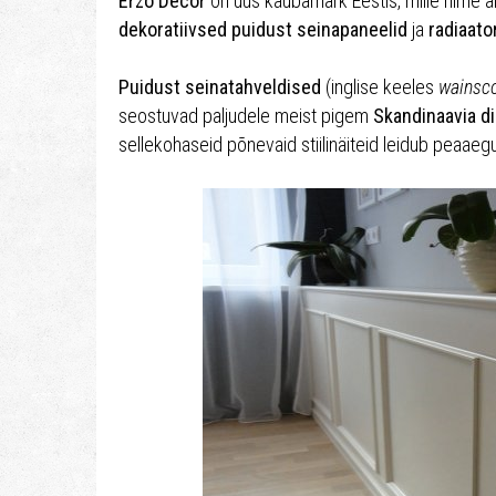
Erzo Décor
on uus kaubamärk Eestis, mille nime a
dekoratiivsed puidust seinapaneelid
ja
radiaato
Puidust seinatahveldised
(inglise keeles
wainsco
seostuvad paljudele meist pigem
Skandinaavia di
sellekohaseid põnevaid stiilinäiteid leidub peaaeg