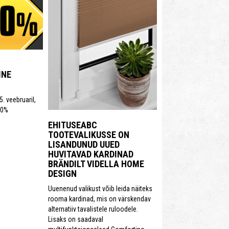
INE
. veebruaril,
20%
EHITUSEABC
TOOTEVALIKUSSE ON
LISANDUNUD UUED
HUVITAVAD KARDINAD
BRÄNDILT VIDELLA HOME
DESIGN
Uuenenud valikust võib leida näiteks
rooma kardinad, mis on värskendav
alternatiiv tavalistele ruloodele.
Lisaks on saadaval