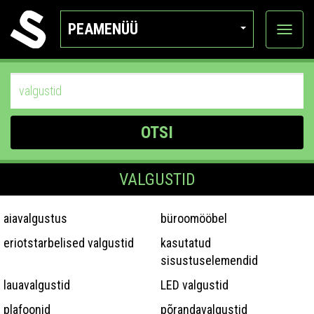
PEAMENÜÜ
Ava
katego
OTSI
VALGUSTID
aiavalgustus
büroomööbel
eriotstarbelised valgustid
kasutatud
sisustuselemendid
lauavalgustid
LED valgustid
plafoonid
põrandavalgustid