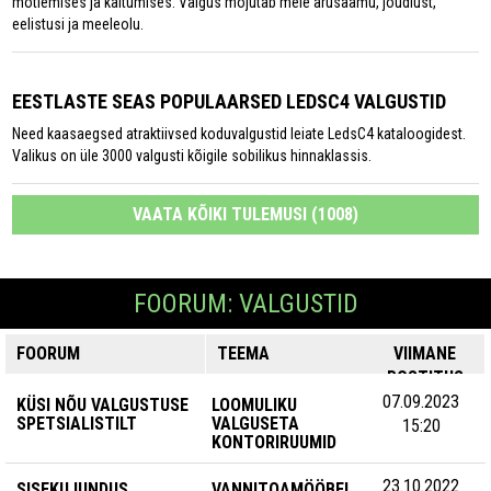
mõtlemises ja käitumises. Valgus mõjutab meie arusaamu, jõudlust,
eelistusi ja meeleolu.
EESTLASTE SEAS POPULAARSED LEDSC4 VALGUSTID
Need kaasaegsed atraktiivsed koduvalgustid leiate LedsC4 kataloogidest.
Valikus on üle 3000 valgusti kõigile sobilikus hinnaklassis.
VAATA KÕIKI TULEMUSI (1008)
FOORUM: VALGUSTID
FOORUM
TEEMA
VIIMANE
POSTITUS
07.09.2023
KÜSI NÕU VALGUSTUSE
LOOMULIKU
SPETSIALISTILT
VALGUSETA
15:20
KONTORIRUUMID
23.10.2022
SISEKUJUNDUS
VANNITOAMÖÖBEL