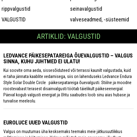
rippvalgustid
seinavalgustid
VALGUSTID
valveseadmed, -süsteemid
ARTIKLID: VALGUSTID
LEDVANCE PÄIKESEPATAREIGA ÕUEVALGUSTID – VALGUS
SINNA, KUHU JUHTMED EI ULATU!
Kui soovite oma aeda, sissesõiduteed või terrassi kaunilt valgustada, kuid
ei taha jännata kaablite vedamisega, siis on lahenduseks Ledvance Endura
Style Solar Double Circle päikesepatareiga õuevalgusti. Stiilne ja moodne
roostevabast terasest disainvalgusti töötab täielikult päikeseenergial.
Päeval kogub valgusti energiat ja õhtu saabudes loob sinu aias hubase ja
turvalise meeleolu.
EUROLUCE UUED VALGUSTID
Valgus on muutumas üha kesksemaks teemaks meie jätkusuutlikkus