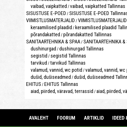
vaibad, vaipkatted
vaibad, vaipkatted Tallinnas
/
SISUSTUSE E-POED
SISUSTUSE E-POED Tallinna
/
VIIMISTLUSMATERJALID
VIIMISTLUSMATERJALID 
/
keraamilised plaadid
keraamilised plaadid Tall
/
põrandakatted
põrandakatted Tallinnas
/
SANITAARTEHNIKA & SPAA
SANITAARTEHNIKA & S
/
dushinurgad
dushinurgad Tallinnas
/
segistid
segistid Tallinnas
/
tarvikud
tarvikud Tallinnas
/
valamud, vannid, wc potid
valamud, vannid, wc 
/
dušid, dušiseadmed
dušid, dušiseadmed Tallin
/
EHITUS
EHITUS Tallinnas
/
aiad, piirded, väravad, terrassid
aiad, piirded, v
/
AVALEHT
FOORUM
ARTIKLID
IDEED 