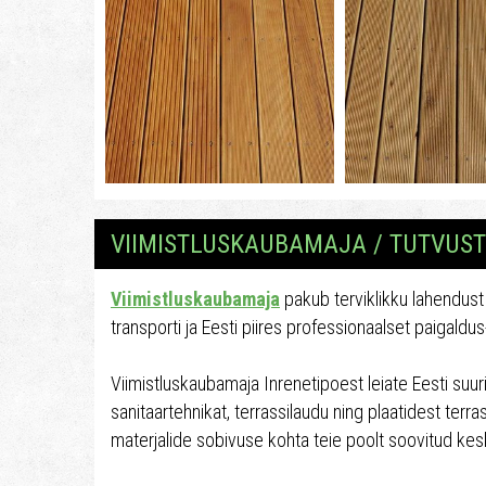
VIIMISTLUSKAUBAMAJA / TUTVUS
Viimistluskaubamaja
pakub terviklikku lahendust 
transporti ja Eesti piires professionaalset paigaldu
Viimistluskaubamaja Inrenetipoest leiate Eesti suuri
sanitaartehnikat, terrassilaudu ning plaatidest ter
materjalide sobivuse kohta teie poolt soovitud ke