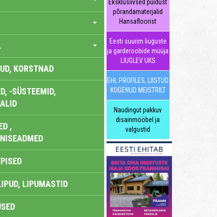
Eksklusiivsed puidust
põrandamaterjalid
Hansafloorist
Eesti suurim liuguste
A
ja garderoobide müüja
LIUGLEV UKS
UD, KORSTNAD
EHL PROFILES, LIISTUD
, -SÜSTEEMID,
KOGENUD MEISTRILT
ALID
Naudingut pakkuv
disainmööbel ja
D ,
valgustid
ONISEADMED
EPISED
LIPUD, LIPUMASTID
USED