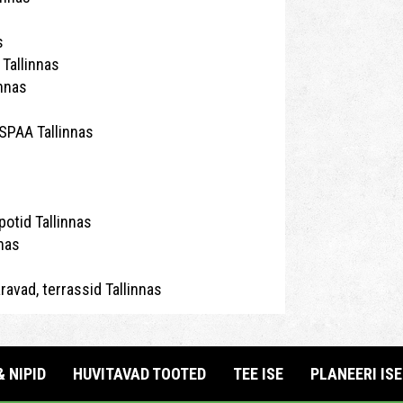
s
Tallinnas
innas
PAA Tallinnas
potid Tallinnas
nas
äravad, terrassid Tallinnas
& NIPID
HUVITAVAD TOOTED
TEE ISE
PLANEERI ISE