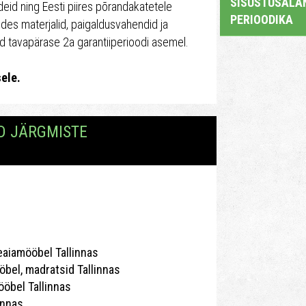
SISUSTUSALAN
deid ning Eesti piires põrandakatetele
PERIOODIKA
ides materjalid, paigaldusvahendid ja
id tavapärase 2a garantiiperioodi asemel.
ele.
D JÄRGMISTE
eaiamööbel Tallinnas
el, madratsid Tallinnas
ööbel Tallinnas
innas