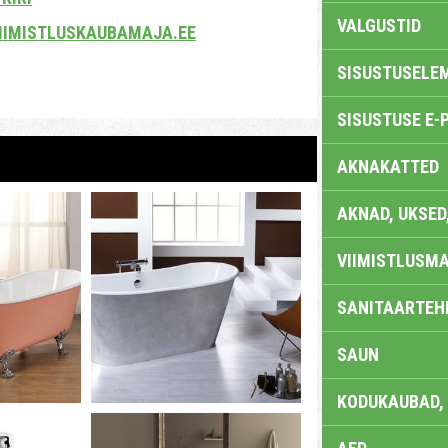
VALGUSTID
IIMISTLUSKAUBAMAJA.EE
SISUSTUSELE
SISUSTUSE E-
AKNAKATTED
AKNAD, UKSED
VIIMISTLUSMA
SANITAARTEHN
SAUN
KODUKAUBAD,