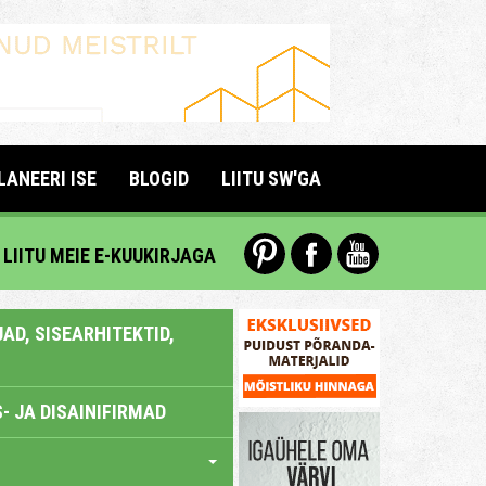
LANEERI ISE
BLOGID
LIITU SW'GA
LIITU MEIE E-KUUKIRJAGA
AD, SISEARHITEKTID,
- JA DISAINIFIRMAD