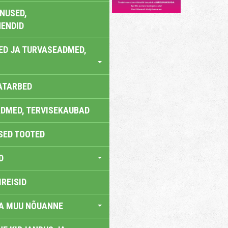
NUSED,
ENDID
ED JA TURVASEADMED,
ATARBED
DMED, TERVISEKAUBAD
SED TOOTED
D
IREISID
JA MUU NÕUANNE