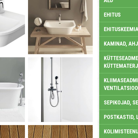
AED
EHITUS
EHITUSKEEMI
KAMINAD, AHJ
KÜTTESEADMED
KÜTTEMATERJ
KLIIMASEADME
VENTILATSIO
SEPIKOJAD, S
POSTKASTID, 
KOLIMISTEEN