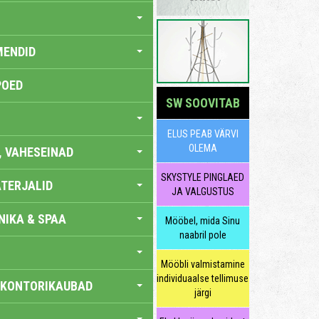
MENDID
POED
SW SOOVITAB
ELUS PEAB VÄRVI
OLEMA
, VAHESEINAD
SKYSTYLE PINGLAED
TERJALID
JA VALGUSTUS
IKA & SPAA
Mööbel, mida Sinu
naabril pole
Mööbli valmistamine
individuaalse tellimuse
 KONTORIKAUBAD
järgi