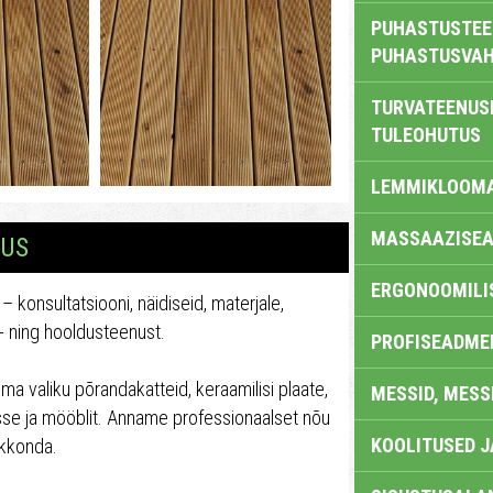
PUHASTUSTEE
PUHASTUSVAH
TURVATEENUS
TULEOHUTUS
LEMMIKLOOM
MASSAAZISEA
TUS
ERGONOOMILI
– konsultatsiooni, näidiseid, materjale,
s- ning hooldusteenust.
PROFISEADME
ma valiku põrandakatteid, keraamilisi plaate,
MESSID, MESS
rasse ja mööblit. Anname professionaalset nõu
KOOLITUSED 
skkonda.