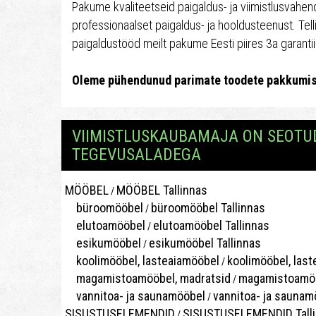
Pakume kvaliteetseid paigaldus- ja viimistlusvahen
professionaalset paigaldus- ja hooldusteenust. Tell
paigaldustööd meilt pakume Eesti piires 3a garanti
Oleme pühendunud parimate toodete pakkumis
VIIMISTLUSKAUBAMAJA ON SEOTU
TEGEVUSALADEGA
MÖÖBEL
MÖÖBEL Tallinnas
/
büroomööbel
büroomööbel Tallinnas
/
elutoamööbel
elutoamööbel Tallinnas
/
esikumööbel
esikumööbel Tallinnas
/
koolimööbel, lasteaiamööbel
koolimööbel, last
/
magamistoamööbel, madratsid
magamistoamööb
/
vannitoa- ja saunamööbel
vannitoa- ja saunam
/
SISUSTUSELEMENDID
SISUSTUSELEMENDID Tall
/