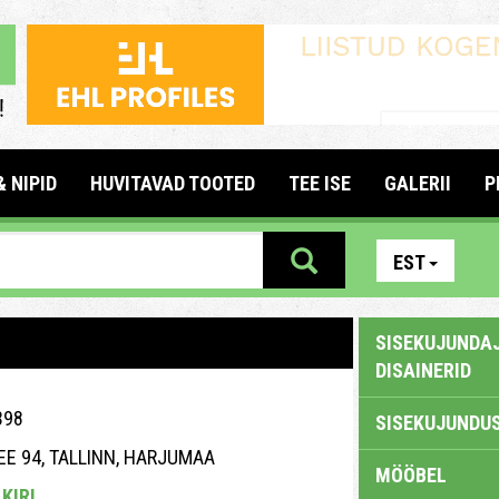
& NIPID
HUVITAVAD TOOTED
TEE ISE
GALERII
P
EST
SISEKUJUNDAJ
DISAINERID
398
SISEKUJUNDUS
EE 94, TALLINN, HARJUMAA
MÖÖBEL
KIRI