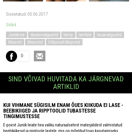
Sisestatud: 05.06.2017
Sildid:
Juniik.ee
disainvalgustid
lamp
lambid
lauavalgustid
lillepott
lillepotid
hõljuvad lillepotid
0
SIND VÕIVAD HUVITADA KA JÄRGNEVAD
ARTIKLID
KUI VIHMANE SÜGISILM ENAM ÕUES KIIKUDA EI LASE -
BEEBIKIIGED JA RIPPTOOLID TUBASTESSE
TINGIMUSTESSE
E-poest Juniik leiate hea valiku naturaalsetest materjalidest valmistatud
beebikiikesid ja ripptoole lastele, mis on mõeldud toas kasutamiseks.