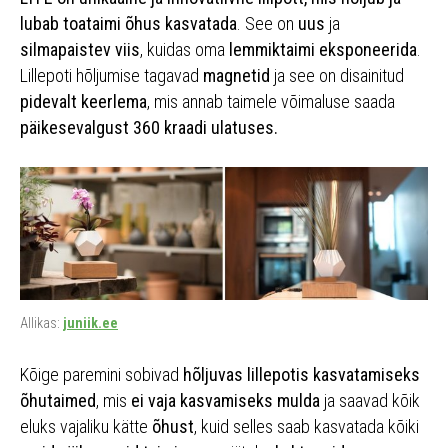
lubab toataimi õhus kasvatada
. See on
uus
ja
silmapaistev viis
, kuidas oma
lemmiktaimi eksponeerida
.
Lillepoti hõljumise tagavad
magnetid
ja see on disainitud
pidevalt keerlema
, mis annab taimele võimaluse saada
päikesevalgust 360 kraadi ulatuses.
Allikas:
juniik.ee
Kõige paremini sobivad
hõljuvas lillepotis kasvatamiseks
õhutaimed
, mis
ei vaja kasvamiseks mulda
ja saavad kõik
eluks vajaliku kätte
õhust
, kuid selles saab kasvatada kõiki