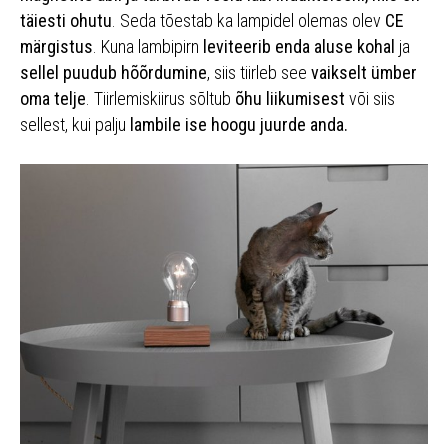
täiesti ohutu
. Seda tõestab ka lampidel olemas olev
CE
märgistus
. Kuna lambipirn
leviteerib enda aluse kohal
ja
sellel puudub hõõrdumine
, siis tiirleb see
vaikselt ümber
oma telje
. Tiirlemiskiirus sõltub
õhu liikumisest
või siis
sellest, kui palju
lambile ise hoogu juurde anda.