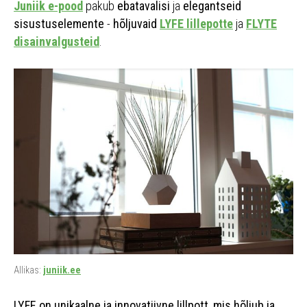
Juniik e-pood
pakub
ebatavalisi
ja
elegantseid
sisustuselemente
-
hõljuvaid
LYFE lillepotte
ja
FLYTE
disainvalgusteid
.
Allikas:
juniik.ee
LYFE on unikaalne ja innovatiivne lillpott, mis hõljub ja