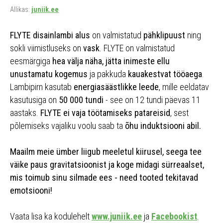
Allikas:
juniik.ee
FLYTE disainlambi alus
on valmistatud
pähklipuust
ning
sokli viimistluseks on
vask
. FLYTE on valmistatud
eesmärgiga
hea välja näha, jätta inimeste ellu
unustamatu kogemus
ja pakkuda
kauakestvat tööaega
.
Lambipirn kasutab
energiasäästlikke leede
, mille eeldatav
kasutusiga on
50 000 tundi
- see on 12 tundi päevas 11
aastaks.
FLYTE ei vaja töötamiseks patareisid
, sest
põlemiseks vajaliku voolu saab ta
õhu induktsiooni abil.
Maailm meie ümber liigub meeletul kiirusel, seega tee
väike paus gravitatsioonist ja koge midagi sürreaalset,
mis toimub sinu silmade ees - need tooted tekitavad
emotsiooni!
Vaata lisa ka kodulehelt
www.juniik.ee
ja
Facebookist
.