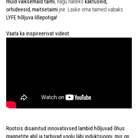
muid väiksemaid taimi
, nagu näiteks
kaktuseid,
orhideesid, maitsetaimi
jne. Laske oma taimed vabaks
LYFE hõljuva lillepotiga!
Vaata ka inspireerivat videot
Rootsis disainitud innovatiivsed lambid hõljuvad õhus
magnetite abil ja tarbivad voolu läbi induktsiooni, mis on