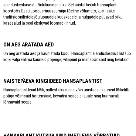
aianduskeskusest Jõulukuningriigiks. Sel aastal kerkib Hansaplanti
koostöös Eesti Loodusmuuseumiga tõeline võlumets, kus lisaks
traditsioonilistele jõulupuudele kuuskedele ja nulgudele püüavad pilku
kasesalud ja seal ekslevad loomad-linnud.
ON AEG ÄRATADA AED
On aeg äratada aed ja kaunistada kodu. Hansaplanti aianduskeskus kutsub
kõiki välja valima kauneid pojenge, viljapuid ja marjapõõsaid ning hekitaimi.
NAISTEPÄEVA KINGIIDEED HANSAPLANTIST
Hansaplantist leiad kõik, millest üks naine võib unistada - kauneid lõikelilli,
potiga võimsaid hortensiaid, kevadisi seadeid lauale ning hurmavalt
lõhnavaid seepe.
HANSAPLANT KUTSUB SIND IMETLEMA VÕRRATUID