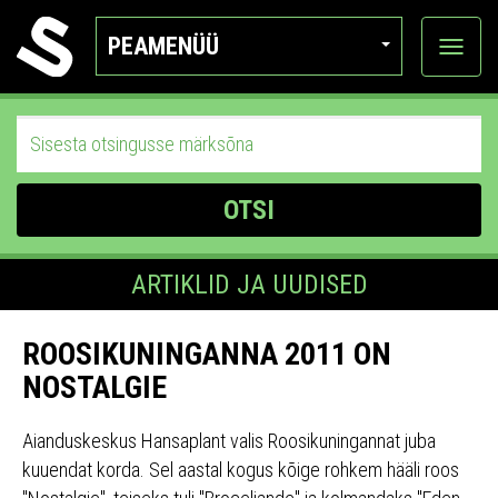
PEAMENÜÜ
Ava
katego
OTSI
ARTIKLID JA UUDISED
ROOSIKUNINGANNA 2011 ON
NOSTALGIE
Aianduskeskus Hansaplant valis Roosikuningannat juba
kuuendat korda. Sel aastal kogus kõige rohkem hääli roos