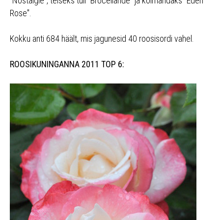
"Nostalgie", teiseks tuli "Broceliande" ja kolmandaks "Eden
Rose".
Kokku anti 684 häält, mis jagunesid 40 roosisordi vahel.
ROOSIKUNINGANNA 2011 TOP 6: