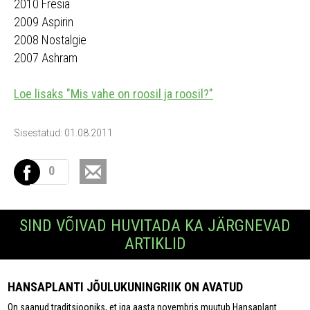
2010 Fresia
2009 Aspirin
2008 Nostalgie
2007 Ashram
Loe lisaks "Mis vahe on roosil ja roosil?"
Sisestatud: 01.08.2011
0
SIND VÕIVAD HUVITADA KA JÄRGNEVAD
ARTIKLID
HANSAPLANTI JÕULUKUNINGRIIK ON AVATUD
On saanud traditsiooniks, et iga aasta novembris muutub Hansaplant