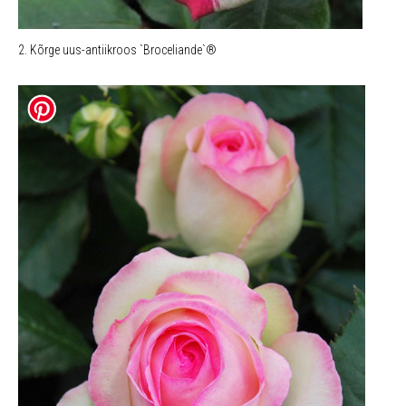
2. Kõrge uus-antiikroos `Broceliande`®