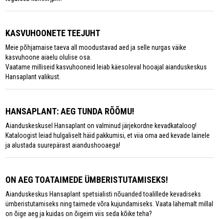
KASVUHOONETE TEEJUHT
Meie põhjamaise taeva all moodustavad aed ja selle nurgas väike
kasvuhoone aiaelu olulise osa.
Vaatame milliseid kasvuhooneid leiab käesoleval hooajal aianduskeskus
Hansaplant valikust.
HANSAPLANT: AEG TUNDA RÕÕMU!
Aianduskeskusel Hansaplant on valminud järjekordne kevadkataloog!
Kataloogist leiad hulgaliselt häid pakkumisi, et viia oma aed kevade lainele
ja alustada suurepärast aiandushooaega!
ON AEG TOATAIMEDE ÜMBERISTUTAMISEKS!
Aianduskeskus Hansaplant spetsialisti nõuanded toalillede kevadiseks
ümberistutamiseks ning taimede võra kujundamiseks. Vaata lähemalt millal
on õige aeg ja kuidas on õigeim viis seda kõike teha?