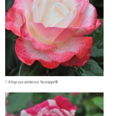
1. Kõrge uus-antiikroos ‘Nostalgie’®