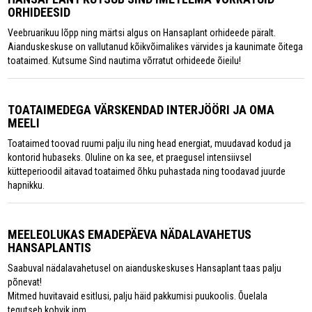
ORHIDEESID
Veebruarikuu lõpp ning märtsi algus on Hansaplant orhideede päralt.
Aianduskeskuse on vallutanud kõikvõimalikes värvides ja kaunimate õitega
toataimed. Kutsume Sind nautima võrratut orhideede õieilu!
TOATAIMEDEGA VÄRSKENDAD INTERJÖÖRI JA OMA
MEELI
Toataimed toovad ruumi palju ilu ning head energiat, muudavad kodud ja
kontorid hubaseks. Oluline on ka see, et praegusel intensiivsel
kütteperioodil aitavad toataimed õhku puhastada ning toodavad juurde
hapnikku.
MEELEOLUKAS EMADEPÄEVA NÄDALAVAHETUS
HANSAPLANTIS
Saabuval nädalavahetusel on aianduskeskuses Hansaplant taas palju
põnevat!
Mitmed huvitavaid esitlusi, palju häid pakkumisi puukoolis. Õuelala
tegutseb kohvik jpm.