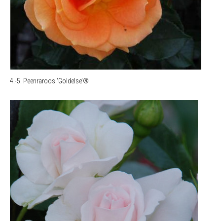
4.-5. Peenraroos ‘Goldelse’®