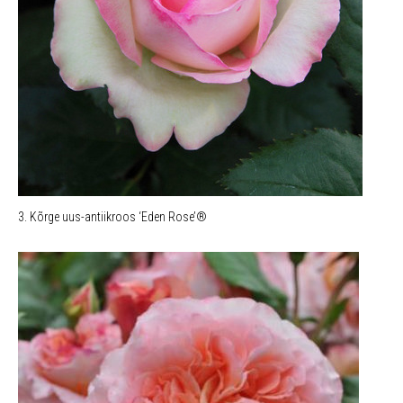
3. Kõrge uus-antiikroos ‘Eden Rose’®