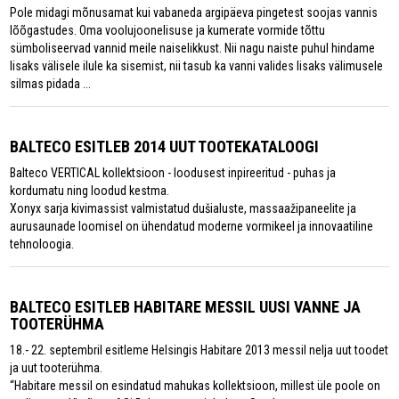
Pole midagi mõnusamat kui vabaneda argipäeva pingetest soojas vannis
lõõgastudes. Oma voolujoonelisuse ja kumerate vormide tõttu
sümboliseervad vannid meile naiselikkust. Nii nagu naiste puhul hindame
lisaks välisele ilule ka sisemist, nii tasub ka vanni valides lisaks välimusele
silmas pidada ...
BALTECO ESITLEB 2014 UUT TOOTEKATALOOGI
Balteco VERTICAL kollektsioon - loodusest inpireeritud - puhas ja
kordumatu ning loodud kestma.
Xonyx sarja kivimassist valmistatud dušialuste, massaažipaneelite ja
aurusaunade loomisel on ühendatud moderne vormikeel ja innovaatiline
tehnoloogia.
BALTECO ESITLEB HABITARE MESSIL UUSI VANNE JA
TOOTERÜHMA
18.- 22. septembril esitleme Helsingis Habitare 2013 messil nelja uut toodet
ja uut tooterühma.
“Habitare messil on esindatud mahukas kollektsioon, millest üle poole on