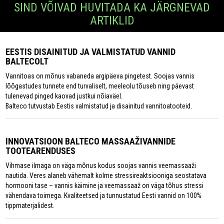
SIND VÕIVAD HUVITADA KA JÄRGNEVAD
ARTIKLID
EESTIS DISAINITUD JA VALMISTATUD VANNID
BALTECOLT
Vannitoas on mõnus vabaneda argipäeva pingetest. Soojas vannis
lõõgastudes tunnete end turvaliselt, meeleolu tõuseb ning päevast
tulenevad pinged kaovad justkui nõiaväel.
Balteco tutvustab Eestis valmistatud ja disainitud vannitoatooteid.
INNOVATSIOON BALTECO MASSAAŽIVANNIDE
TOOTEARENDUSES
Vihmase ilmaga on väga mõnus kodus soojas vannis veemassaaži
nautida. Veres alaneb vähemalt kolme stressireaktsiooniga seostatava
hormooni tase – vannis käimine ja veemassaaž on väga tõhus stressi
vähendava toimega. Kvaliteetsed ja tunnustatud Eesti vannid on 100%
tippmaterjalidest.