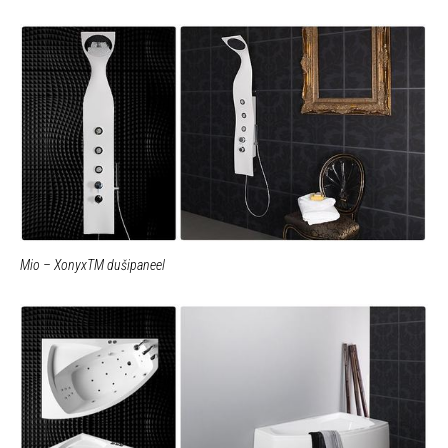
Mio – XonyxTM dušipaneel