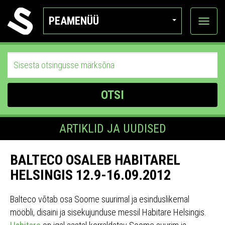
PEAMENÜÜ
Ava
katego
OTSI
ARTIKLID JA UUDISED
BALTECO OSALEB HABITAREL
HELSINGIS 12.9-16.09.2012
Balteco võtab osa Soome suurimal ja esinduslikemal
mööbli, disaini ja sisekujunduse messil Habitare Helsingis.