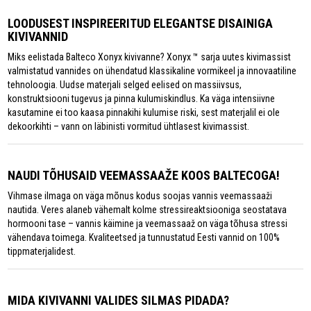
LOODUSEST INSPIREERITUD ELEGANTSE DISAINIGA
KIVIVANNID
Miks eelistada Balteco Xonyx kivivanne? Xonyx ™ sarja uutes kivimassist
valmistatud vannides on ühendatud klassikaline vormikeel ja innovaatiline
tehnoloogia. Uudse materjali selged eelised on massiivsus,
konstruktsiooni tugevus ja pinna kulumiskindlus. Ka väga intensiivne
kasutamine ei too kaasa pinnakihi kulumise riski, sest materjalil ei ole
dekoorkihti – vann on läbinisti vormitud ühtlasest kivimassist.
NAUDI TÕHUSAID VEEMASSAAŽE KOOS BALTECOGA!
Vihmase ilmaga on väga mõnus kodus soojas vannis veemassaaži
nautida. Veres alaneb vähemalt kolme stressireaktsiooniga seostatava
hormooni tase – vannis käimine ja veemassaaž on väga tõhusa stressi
vähendava toimega. Kvaliteetsed ja tunnustatud Eesti vannid on 100%
tippmaterjalidest.
MIDA KIVIVANNI VALIDES SILMAS PIDADA?