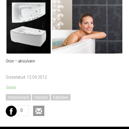
Orion – akrüülvann
Sisestatud: 12.09.2012
Sildid:
messireisid
messid
habitare
0