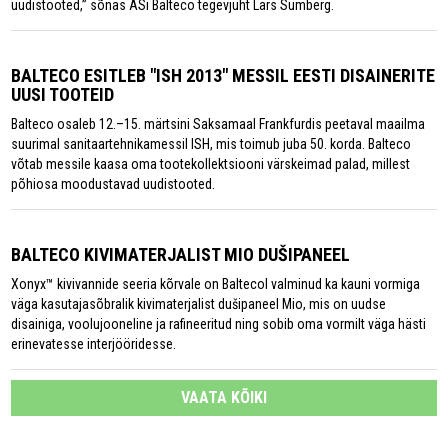
uudistooted,” sõnas ASi Balteco tegevjuht Lars Sumberg.
BALTECO ESITLEB "ISH 2013" MESSIL EESTI DISAINERITE
UUSI TOOTEID
Balteco osaleb 12.–15. märtsini Saksamaal Frankfurdis peetaval maailma
suurimal sanitaartehnikamessil ISH, mis toimub juba 50. korda. Balteco
võtab messile kaasa oma tootekollektsiooni värskeimad palad, millest
põhiosa moodustavad uudistooted.
BALTECO KIVIMATERJALIST MIO DUŠIPANEEL
Xonyx™ kivivannide seeria kõrvale on Baltecol valminud ka kauni vormiga
väga kasutajasõbralik kivimaterjalist dušipaneel Mio, mis on uudse
disainiga, voolujooneline ja rafineeritud ning sobib oma vormilt väga hästi
erinevatesse interjööridesse.
VAATA KÕIKI