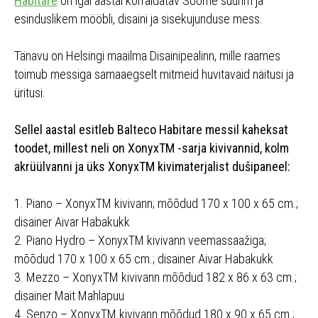
Habitare
on igal aastal korraldatav Soome suurim ja
esinduslikem mööbli, disaini ja sisekujunduse mess.
Tänavu on Helsingi maailma Disainipealinn, mille raames
toimub messiga samaaegselt mitmeid huvitavaid näitusi ja
üritusi.
Sellel aastal esitleb Balteco Habitare messil kaheksat
toodet, millest neli on XonyxTM -sarja kivivannid, kolm
akrüülvanni ja üks XonyxTM kivimaterjalist dušipaneel:
1. Piano – XonyxTM kivivann; mõõdud 170 x 100 x 65 cm.;
disainer Aivar Habakukk
2. Piano Hydro – XonyxTM kivivann veemassaažiga;
mõõdud 170 x 100 x 65 cm.; disainer Aivar Habakukk
3. Mezzo – XonyxTM kivivann mõõdud 182 x 86 x 63 cm.;
disainer Mait Mahlapuu
4. Senzo – XonyxTM kivivann mõõdud 180 x 90 x 65 cm.;