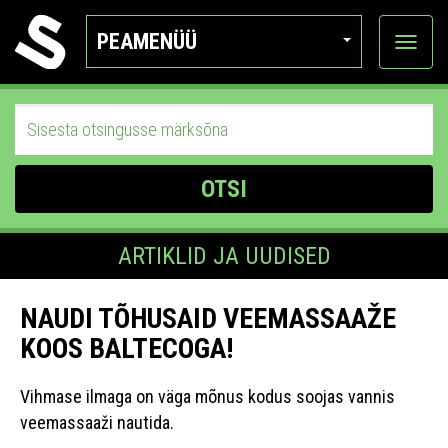
PEAMENÜÜ
Ava
katego
OTSI
ARTIKLID JA UUDISED
NAUDI TÕHUSAID VEEMASSAAŽE
KOOS BALTECOGA!
Vihmase ilmaga on väga mõnus kodus soojas vannis
veemassaaži nautida.