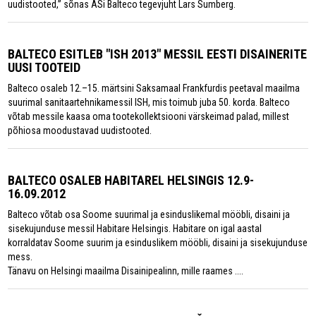
uudistooted,” sõnas ASi Balteco tegevjuht Lars Sumberg.
BALTECO ESITLEB "ISH 2013" MESSIL EESTI DISAINERITE
UUSI TOOTEID
Balteco osaleb 12.–15. märtsini Saksamaal Frankfurdis peetaval maailma
suurimal sanitaartehnikamessil ISH, mis toimub juba 50. korda. Balteco
võtab messile kaasa oma tootekollektsiooni värskeimad palad, millest
põhiosa moodustavad uudistooted.
BALTECO OSALEB HABITAREL HELSINGIS 12.9-
16.09.2012
Balteco võtab osa Soome suurimal ja esinduslikemal mööbli, disaini ja
sisekujunduse messil Habitare Helsingis. Habitare on igal aastal
korraldatav Soome suurim ja esinduslikem mööbli, disaini ja sisekujunduse
mess.
Tänavu on Helsingi maailma Disainipealinn, mille raames ....