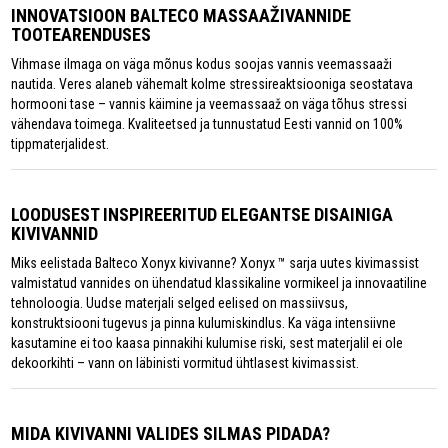
INNOVATSIOON BALTECO MASSAAŽIVANNIDE
TOOTEARENDUSES
Vihmase ilmaga on väga mõnus kodus soojas vannis veemassaaži
nautida. Veres alaneb vähemalt kolme stressireaktsiooniga seostatava
hormooni tase – vannis käimine ja veemassaaž on väga tõhus stressi
vähendava toimega. Kvaliteetsed ja tunnustatud Eesti vannid on 100%
tippmaterjalidest.
LOODUSEST INSPIREERITUD ELEGANTSE DISAINIGA
KIVIVANNID
Miks eelistada Balteco Xonyx kivivanne? Xonyx ™ sarja uutes kivimassist
valmistatud vannides on ühendatud klassikaline vormikeel ja innovaatiline
tehnoloogia. Uudse materjali selged eelised on massiivsus,
konstruktsiooni tugevus ja pinna kulumiskindlus. Ka väga intensiivne
kasutamine ei too kaasa pinnakihi kulumise riski, sest materjalil ei ole
dekoorkihti – vann on läbinisti vormitud ühtlasest kivimassist.
MIDA KIVIVANNI VALIDES SILMAS PIDADA?