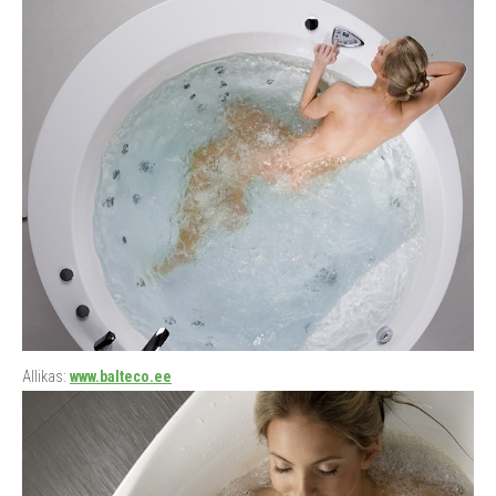
Allikas:
www.balteco.ee