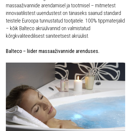
massaaživannide arendamisel ja tootmisel – mitmetest
innovaatilistest uuendustest on tänaseks saanud standard
teistele Euroopa tunnustatud tootjatele. 100% tippmaterjalid
– kõik Balteco akrüülvannid on valmistatud
kõrgkvaliteedilisest saniteetsest akrüülist.
Balteco – liider massaaživannide arenduses.