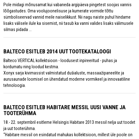
Pole midagi mõnusamat kui vabaneda argipäeva pingetest soojas vannis
lõõgastudes. Oma voolujoonelisuse ja kumerate vormide tõttu
sümboliseervad vannid meile naiselikkust. Nii nagu naiste puhul hindame
lisaks välisele ilule ka sisemist, nii tasub ka vanni valides lisaks välimusele
silmas pidada ...
BALTECO ESITLEB 2014 UUT TOOTEKATALOOGI
Balteco VERTICAL kollektsioon - loodusest inpireeritud - puhas ja
kordumatu ning loodud kestma.
Xonyx sarja kivimassist valmistatud dušialuste, massaažipaneelite ja
aurusaunade loomisel on ühendatud moderne vormikeel ja innovaatiline
tehnoloogia.
BALTECO ESITLEB HABITARE MESSIL UUSI VANNE JA
TOOTERÜHMA
18.- 22. septembril esitleme Helsingis Habitare 2013 messil nelja uut toodet
ja uut tooterühma.
“Habitare messil on esindatud mahukas kollektsioon, millest üle poole on