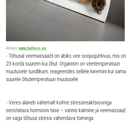
Allikas:
www.balteco.ee
- Tõhusal veemassaažil on abiks vee soojusjuhtivus, mis on
23 korda suurem kui õhul. Organism on veetemperatuuri
muutusele tundlikum, reageerides sellele kiiremini kui sama
suurele õhutemperatuuri muutusele.
- Veres alaneb vähemalt kolme stressireaktsiooniga
seostatava hormooni tase – vannis käimine ja veemassaaž
on väga tõhusa stressi vähendava toimega.