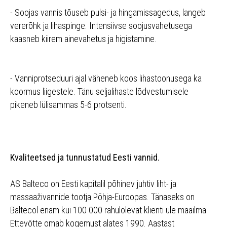
- Soojas vannis tõuseb pulsi- ja hingamissagedus, langeb
vererõhk ja lihaspinge. Intensiivse soojusvahetusega
kaasneb kiirem ainevahetus ja higistamine.
- Vanniprotseduuri ajal väheneb koos lihastoonusega ka
koormus liigestele. Tänu seljalihaste lõdvestumisele
pikeneb lülisammas 5-6 protsenti.
Kvaliteetsed ja tunnustatud Eesti vannid.
AS Balteco on Eesti kapitalil põhinev juhtiv liht- ja
massaaživannide tootja Põhja-Euroopas. Tänaseks on
Baltecol enam kui 100 000 rahulolevat klienti üle maailma.
Ettevõtte omab kogemust alates 1990. Aastast