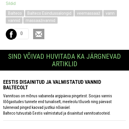
Sildid:
Balteco
Balteco Esindussalongid
veemassaaž
vann
vannid
massaaživannid
0
SIND VÕIVAD HUVITADA KA JÄRGNEVAD
ARTIKLID
EESTIS DISAINITUD JA VALMISTATUD VANNID
BALTECOLT
Vannitoas on mõnus vabaneda argipäeva pingetest. Soojas vannis
lõõgastudes tunnete end turvaliselt, meeleolu tõuseb ning päevast
tulenevad pinged kaovad justkui nõiaväel.
Balteco tutvustab Eestis valmistatud ja disainitud vannitoatooteid.