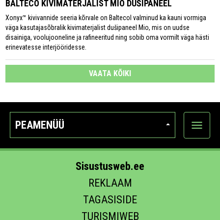
BALTECO KIVIMATERJALIST MIO DUŠIPANEEL
Xonyx™ kivivannide seeria kõrvale on Baltecol valminud ka kauni vormiga
väga kasutajasõbralik kivimaterjalist dušipaneel Mio, mis on uudse
disainiga, voolujooneline ja rafineeritud ning sobib oma vormilt väga hästi
erinevatesse interjööridesse.
VAATA KÕIKI
PEAMENÜÜ
Ava
kategoo
Sisustusweb.ee
REKLAAM
TAGASISIDE
TURISMIWEB