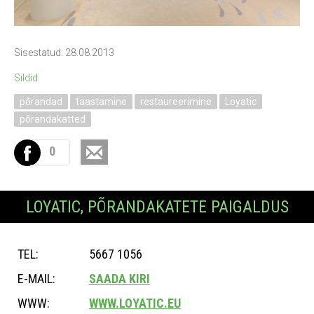
Sisestatud: 28.08.2013
Sildid:
põrandad
taastamine
restaureerimine
Loyatic
põrandakatted
0
LOYATIC, PÕRANDAKATETE PAIGALDUS
TEL:
5667 1056
E-MAIL:
SAADA KIRI
WWW:
WWW.LOYATIC.EU