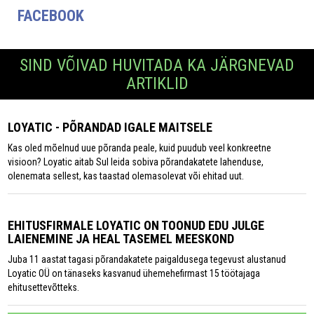
FACEBOOK
SIND VÕIVAD HUVITADA KA JÄRGNEVAD
ARTIKLID
LOYATIC - PÕRANDAD IGALE MAITSELE
Kas oled mõelnud uue põranda peale, kuid puudub veel konkreetne
visioon? Loyatic aitab Sul leida sobiva põrandakatete lahenduse,
olenemata sellest, kas taastad olemasolevat või ehitad uut.
EHITUSFIRMALE LOYATIC ON TOONUD EDU JULGE
LAIENEMINE JA HEAL TASEMEL MEESKOND
Juba 11 aastat tagasi põranda­katete paigaldusega tegevust alustanud
Loyatic OÜ on tänaseks kasvanud ühemehefirmast 15 töötajaga
ehitusettevõtteks.