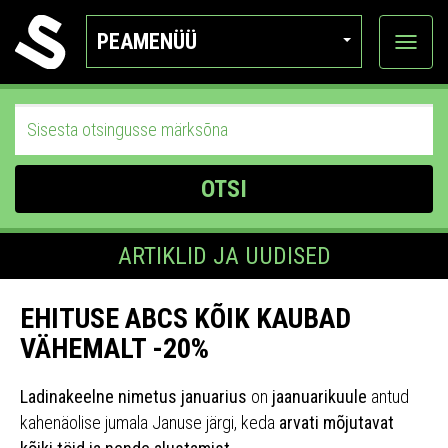
PEAMENÜÜ
Ava
katego
OTSI
ARTIKLID JA UUDISED
EHITUSE ABCS KÕIK KAUBAD
VÄHEMALT -20%
Ladinakeelne nimetus januarius
on
jaanuarikuule
antud
kahenäolise jumala Januse järgi, keda
arvati mõjutavat