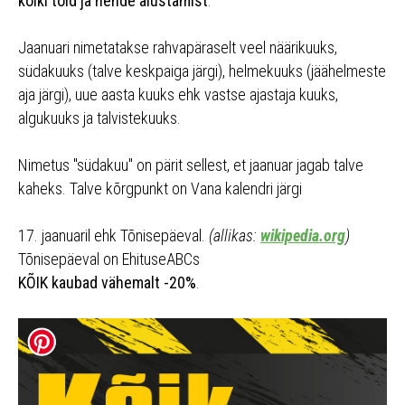
kõiki töid ja nende alustamist
.
Jaanuari nimetatakse rahvapäraselt veel näärikuuks,
südakuuks (talve keskpaiga järgi), helmekuuks (jäähelmeste
aja järgi), uue aasta kuuks ehk vastse ajastaja kuuks,
algukuuks ja talvistekuuks.
Nimetus "südakuu" on pärit sellest, et jaanuar jagab talve
kaheks. Talve kõrgpunkt on Vana kalendri järgi
17. jaanuaril ehk Tõnisepäeval.
(allikas:
wikipedia.org
)
Tõnisepäeval on EhituseABCs
KÕIK kaubad vähemalt -20%
.