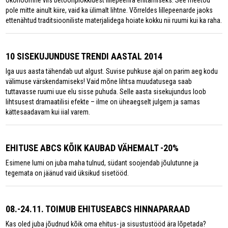
Ökonoomne viis betoonplokkidest lillepeenra ehitamiseks. See meetod
pole mitte ainult kiire, vaid ka ülimalt lihtne. Võrreldes lillepeenarde jaoks
ettenähtud traditsiooniliste materjalidega hoiate kokku nii ruumi kui ka raha.
10 SISEKUJUNDUSE TRENDI AASTAL 2014
Iga uus aasta tähendab uut algust. Suvise puhkuse ajal on parim aeg kodu
välimuse värskendamiseks! Vaid mõne lihtsa muudatusega saab
tuttavasse ruumi uue elu sisse puhuda. Selle aasta sisekujundus loob
lihtsusest dramaatilisi efekte – ilme on üheaegselt julgem ja samas
kättesaadavam kui iial varem.
EHITUSE ABCS KÕIK KAUBAD VÄHEMALT -20%
Esimene lumi on juba maha tulnud, südant soojendab jõulutunne ja
tegemata on jäänud vaid üksikud sisetööd.
08.-24.11. TOIMUB EHITUSEABCS HINNAPARAAD
Kas oled juba jõudnud kõik oma ehitus- ja sisustustööd ära lõpetada?