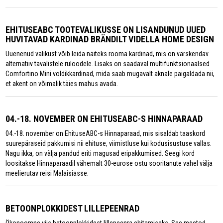
EHITUSEABC TOOTEVALIKUSSE ON LISANDUNUD UUED
HUVITAVAD KARDINAD BRÄNDILT VIDELLA HOME DESIGN
Uuenenud valikust võib leida näiteks rooma kardinad, mis on värskendav
alternatiiv tavalistele ruloodele. Lisaks on saadaval multifunktsionaalsed
Comfortino Mini voldikkardinad, mida saab mugavalt aknale paigaldada nii,
et akent on võimalik täies mahus avada.
04.-18. NOVEMBER ON EHITUSEABC-S HINNAPARAAD
04.-18. november on EhituseABC-s Hinnaparaad, mis sisaldab taaskord
suurepäraseid pakkumisi nii ehituse, viimistluse kui kodusisustuse vallas.
Nagu ikka, on välja pandud eriti magusad eripakkumised. Seegi kord
loositakse Hinnaparaadil vähemalt 30-eurose ostu sooritanute vahel välja
meelierutav reisi Malaisiasse.
BETOONPLOKKIDEST LILLEPEENRAD