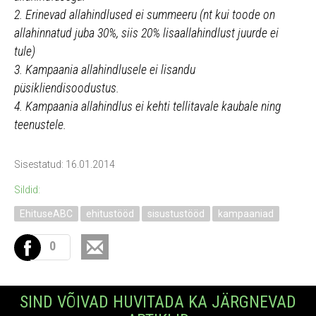
2. Erinevad allahindlused ei summeeru (nt kui toode on
allahinnatud juba 30%, siis 20% lisaallahindlust juurde ei
tule)
3. Kampaania allahindlusele ei lisandu
püsikliendisoodustus.
4. Kampaania allahindlus ei kehti tellitavale kaubale ning
teenustele.
Sisestatud: 16.01.2014
Sildid:
EhituseABC
ehitustööd
sisustustööd
kampaaniad
0
SIND VÕIVAD HUVITADA KA JÄRGNEVAD