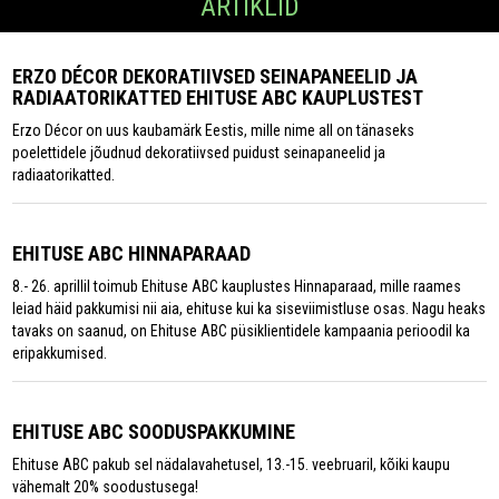
ARTIKLID
ERZO DÉCOR DEKORATIIVSED SEINAPANEELID JA
RADIAATORIKATTED EHITUSE ABC KAUPLUSTEST
Erzo Décor on uus kaubamärk Eestis, mille nime all on tänaseks
poelettidele jõudnud dekoratiivsed puidust seinapaneelid ja
radiaatorikatted.
EHITUSE ABC HINNAPARAAD
8.- 26. aprillil toimub Ehituse ABC kauplustes Hinnaparaad, mille raames
leiad häid pakkumisi nii aia, ehituse kui ka siseviimistluse osas. Nagu heaks
tavaks on saanud, on Ehituse ABC püsiklientidele kampaania perioodil ka
eripakkumised.
EHITUSE ABC SOODUSPAKKUMINE
Ehituse ABC pakub sel nädalavahetusel, 13.-15. veebruaril, kõiki kaupu
vähemalt 20% soodustusega!