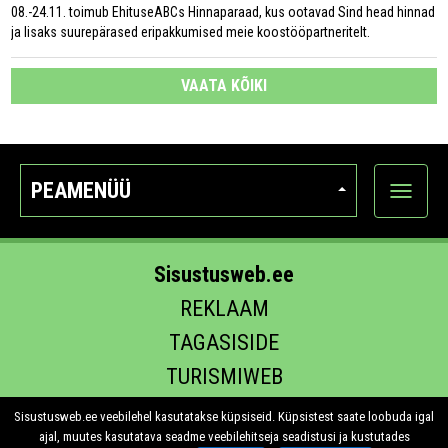
08.-24.11. toimub EhituseABCs Hinnaparaad, kus ootavad Sind head hinnad
ja lisaks suurepärased eripakkumised meie koostööpartneritelt.
VAATA KÕIKI
PEAMENÜÜ
Ava
kategoo
Sisustusweb.ee
REKLAAM
TAGASISIDE
TURISMIWEB
EHITUS.EE
Sisustusweb.ee veebilehel kasutatakse küpsiseid. Küpsistest saate loobuda igal
ajal, muutes kasutatava seadme veebilehitseja seadistusi ja kustutades