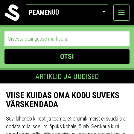
PEAMENÜÜ
Ava
katego
OTSI
ARTIKLID JA UUDISED
VIISE KUIDAS OMA KODU SUVEKS
VÄRSKENDADA
Suvi läheneb kiiresti ja teame, et enamik meist ei suuda ära
oodata millal soe ilm lõpuks kohale jõuab. Senikaua kuni