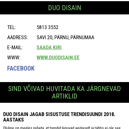
DUO DISAIN
TEL:
5813 3552
AADRESS:
SAVI 20, PÄRNU, PÄRNUMAA
E-MAIL:
SAADA KIRI
WWW:
WWW.DUODISAIN.EE
FACEBOOK
SIND VÕIVAD HUVITADA KA JÄRGNEVAD
ARTIKLID
DUO DISAIN JAGAB SISUSTUSE TRENDISUUNDI 2018.
AASTAKS
Oluline on meeles pidada, et trendid liiguvad aeglaselt ja tähtis ei ole see,