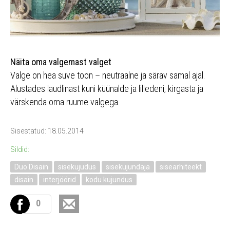
Näita oma valgemast valget
Valge on hea suve toon – neutraalne ja särav samal ajal.
Alustades laudlinast kuni küünalde ja lilledeni, kirgasta ja
värskenda oma ruume valgega.
Sisestatud: 18.05.2014
Sildid:
Duo Disain
sisekujudus
sisekujundaja
sisearhiteekt
disain
interjöörid
kodu kujundus
0