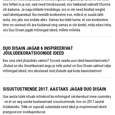
mis hetkel in ja out, vaid need trendisuunad, mis hakkavad vaikselt tõusma
või kaduma. Ja nagu kõikide trendidega, siis ei ole need kindlad reeglid,
vaid tähelepanekud. Kui meeldib konkreetne ese, millest ei suuda lahti
lasta, siis jäta see endale alles. Samas kui tekib tunne, et see konkreetne
ilme on väsinud või ära tüüdanud ning samas ei ole kindel, mida edasi teha,
siis Duo Disain jagab mõningad ideed, millele mõelda.
DUO DISAIN JAGAB 6 INSPIREERIVAT
JÕULUDEKORATSIOONIDE IDEED
Kas sina oled jõuludeks valmis? Soovid saada uusi ideid kaunistamiseks?
Jõulud on üks õnnelikumaid aegu ja selle puhul on Duo Disain valinud välja
mõningad ideed, mis abistavad sind jõulude ajal kodu kaunistamisel.
SISUSTUSTRENDE 2017. AASTAKS JAGAB DUO DISAIN
Uue aasta tulek nõuab mõnikord ka mõningast värskendust meie ruumides
- nii et on aeg uurida huvitavamaid sisustustrende, mis on 2017 aastal
lööklaineks. Trikk on sujuvalt sulandada need šikid ja inspireerivad ideed
praegusesse sisekujundusse.