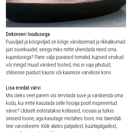
Dekoreeri loodusega
Puuviljad ja köögiviljad on kõige värvilisemad ja rikkalikumad
just suvekuudel, seega miks mitte ühendada need oma
kujundusega? Pane välja punased tomatid, küpsed virsikud
või mingid muud värsked tooted, mis ei vaja jahutust,
stiilsesse puidust kaussi või kaunisse värvilisse korvi.
Lisa eredat värvi
Mis oleks veel parem viis tervitada suve ja värskenda oma
kodu, kui mitte kasutada selle hooaja poolt inspireeritud
värve? Üldiselt eelistatakse kollaseid, roosasi ja türkiis
siniseid toone, aga kasutage mistahes tooni, mis täiendab
teie värviskeemi. Kõik alates patjadest, küünlajalgadest,