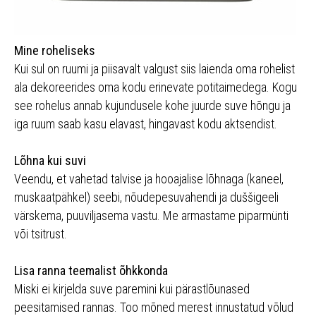
Mine roheliseks
Kui sul on ruumi ja piisavalt valgust siis laienda oma rohelist
ala dekoreerides oma kodu erinevate potitaimedega. Kogu
see rohelus annab kujundusele kohe juurde suve hõngu ja
iga ruum saab kasu elavast, hingavast kodu aktsendist.
Lõhna kui suvi
Veendu, et vahetad talvise ja hooajalise lõhnaga (kaneel,
muskaatpähkel) seebi, nõudepesuvahendi ja duššigeeli
värskema, puuviljasema vastu. Me armastame piparmünti
või tsitrust.
Lisa ranna teemalist õhkkonda
Miski ei kirjelda suve paremini kui pärastlõunased
peesitamised rannas. Too mõned merest innustatud võlud