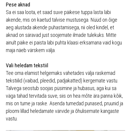
Pese aknad
Sa ei saa loota, et saad suve päikese tuppa lasta läbi
akende, mis on kaetud talvise mustusega. Nüüd on õige
aeg alustada akende puhastamisega, nii oled kindel, et
aknad on säravad just soojemate ilmade tulekuks. Mitte
ainult päike ei paista läbi puhta klaasi erksamana vaid kogu
maja näeb värskem välja.
Vali heledam tekstiil
Tee oma elamist helgemaks vahetades välja raskemad
tekstiilid (vaibad, pleedid, padjakatted) kergemate vastu.
Talvega seostub soojas püsimine ja hubasus, aga kui sa
väga tahad tervitada suve, siis on hea mõte ära panna kõik,
mis on tume ja raske. Asenda tumedad punased, pruunid ja
ploomi lillad heledamate värvide ja õhulisemate kangaste
vastu.