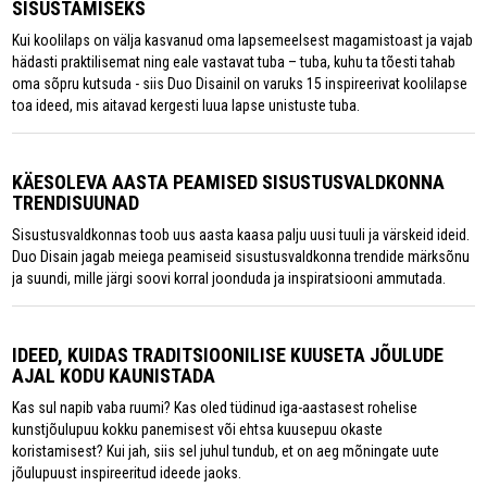
SISUSTAMISEKS
Kui koolilaps on välja kasvanud oma lapsemeelsest magamistoast ja vajab
hädasti praktilisemat ning eale vastavat tuba – tuba, kuhu ta tõesti tahab
oma sõpru kutsuda - siis Duo Disainil on varuks 15 inspireerivat koolilapse
toa ideed, mis aitavad kergesti luua lapse unistuste tuba.
KÄESOLEVA AASTA PEAMISED SISUSTUSVALDKONNA
TRENDISUUNAD
Sisustusvaldkonnas toob uus aasta kaasa palju uusi tuuli ja värskeid ideid.
Duo Disain jagab meiega peamiseid sisustusvaldkonna trendide märksõnu
ja suundi, mille järgi soovi korral joonduda ja inspiratsiooni ammutada.
IDEED, KUIDAS TRADITSIOONILISE KUUSETA JÕULUDE
AJAL KODU KAUNISTADA
Kas sul napib vaba ruumi? Kas oled tüdinud iga-aastasest rohelise
kunstjõulupuu kokku panemisest või ehtsa kuusepuu okaste
koristamisest? Kui jah, siis sel juhul tundub, et on aeg mõningate uute
jõulupuust inspireeritud ideede jaoks.