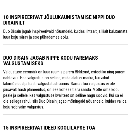
10 INSPIREERIVAT JÕULUKAUNISTAMISE NIPPI DUO
DISAINILT
Duo Disain jagab inspireerivaid nõuandeid, kuidas lihtsalt ja liialt kulutamata
luua koju särav ja soe pühademeeleolu.
DUO DISAIN JAGAB NIPPE KODU PAREMAKS
VALGUSTAMISEKS
Valgustuse eesmärk on luua ruumis parem õhkkond, esteetika ning parem
nähtavus. Hea valgustus on selline, mida alati ei märka, kui viibid
läbimõeldud ja hästi valgustatud ruumis. Samas kui valgustus ei ole
piisavalt hästi planeeritud, on see koheselt aru saada. Mõtle oma kodu
peale ja sellele, kas valgustuse kvaliteet on selline nagu soovid. Kui sa ei
ole sellega rahul, siis Duo Disain jagab mõningaid nõuandeid, kuidas valida
koju sobivaim valgustus.
15 INSPIREERIVAT IDEED KOOLILAPSE TOA