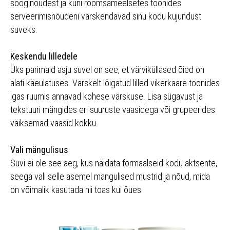
sööginõudest ja kuni rõõmsameelsetes toonides
serveerimisnõudeni värskendavad sinu kodu kujundust
suveks.
Keskendu lilledele
Üks parimaid asju suvel on see, et värviküllased õied on
alati käeulatuses. Värskelt lõigatud lilled vikerkaare toonides
igas ruumis annavad kohese värskuse. Lisa sügavust ja
tekstuuri mängides eri suuruste vaasidega või grupeerides
väiksemad vaasid kokku.
Vali mängulisus
Suvi ei ole see aeg, kus näidata formaalseid kodu aktsente,
seega vali selle asemel mängulised mustrid ja nõud, mida
on võimalik kasutada nii toas kui õues.