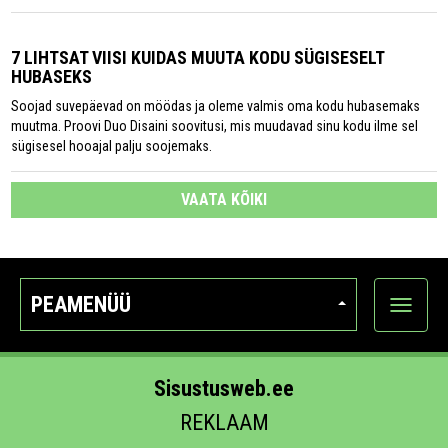
7 LIHTSAT VIISI KUIDAS MUUTA KODU SÜGISESELT
HUBASEKS
Soojad suvepäevad on möödas ja oleme valmis oma kodu hubasemaks
muutma. Proovi Duo Disaini soovitusi, mis muudavad sinu kodu ilme sel
sügisesel hooajal palju soojemaks.
VAATA KÕIKI
PEAMENÜÜ
Ava
kategoo
Sisustusweb.ee
REKLAAM