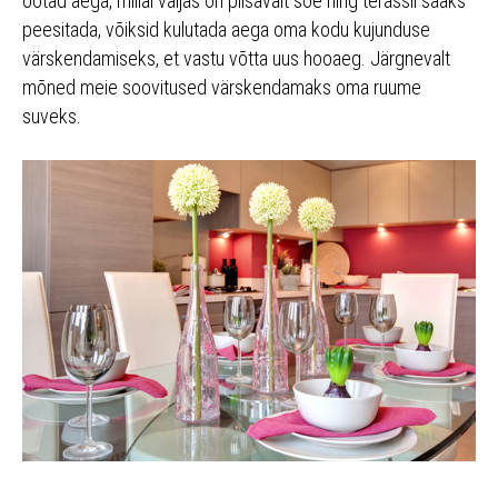
ootad aega, millal väljas on piisavalt soe ning terassil saaks
peesitada, võiksid kulutada aega oma kodu kujunduse
värskendamiseks, et vastu võtta uus hooaeg. Järgnevalt
mõned meie soovitused värskendamaks oma ruume
suveks.