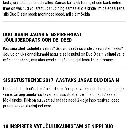
lasta, siis jäta see endale alles. Samas kui tekib tunne, et see konkreetne
ilme on väsinud või ära tüüdanud ning samas ei ole kindel, mida edasi teha,
siis Duo Disain jagab mõningad ideed, millele mõelda.
DUO DISAIN JAGAB 6 INSPIREERIVAT
JÕULUDEKORATSIOONIDE IDEED
Kas sina oled jõuludeks valmis? Soovid saada uusi ideid kaunistamiseks?
Jõulud on üks õnnelikumaid aegu ja selle puhul on Duo Disain valinud välja
mõningad ideed, mis abistavad sind jõulude ajal kodu kaunistamisel.
SISUSTUSTRENDE 2017. AASTAKS JAGAB DUO DISAIN
Uue aasta tulek nõuab mõnikord ka mõningast värskendust meie ruumides
- nii et on aeg uurida huvitavamaid sisustustrende, mis on 2017 aastal
lööklaineks. Trikk on sujuvalt sulandada need šikid ja inspireerivad ideed
praegusesse sisekujundusse.
10 INSPIREERIVAT JÕULUKAUNISTAMISE NIPPI DUO