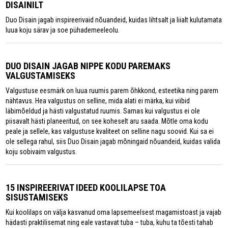
DISAINILT
Duo Disain jagab inspireerivaid nõuandeid, kuidas lihtsalt ja liialt kulutamata
luua koju särav ja soe pühademeeleolu.
DUO DISAIN JAGAB NIPPE KODU PAREMAKS
VALGUSTAMISEKS
Valgustuse eesmärk on luua ruumis parem õhkkond, esteetika ning parem
nähtavus. Hea valgustus on selline, mida alati ei märka, kui viibid
läbimõeldud ja hästi valgustatud ruumis. Samas kui valgustus ei ole
piisavalt hästi planeeritud, on see koheselt aru saada. Mõtle oma kodu
peale ja sellele, kas valgustuse kvaliteet on selline nagu soovid. Kui sa ei
ole sellega rahul, siis Duo Disain jagab mõningaid nõuandeid, kuidas valida
koju sobivaim valgustus.
15 INSPIREERIVAT IDEED KOOLILAPSE TOA
SISUSTAMISEKS
Kui koolilaps on välja kasvanud oma lapsemeelsest magamistoast ja vajab
hädasti praktilisemat ning eale vastavat tuba – tuba, kuhu ta tõesti tahab