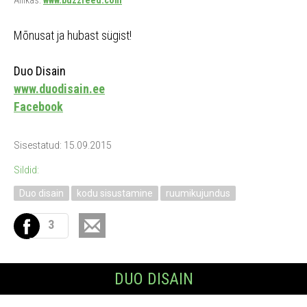
Allikas:
www.buzzfeed.com
Mõnusat ja hubast sügist!
Duo Disain
www.duodisain.ee
Facebook
Sisestatud: 15.09.2015
Sildid:
Duo disain
kodu sisustamine
ruumikujundus
3
DUO DISAIN