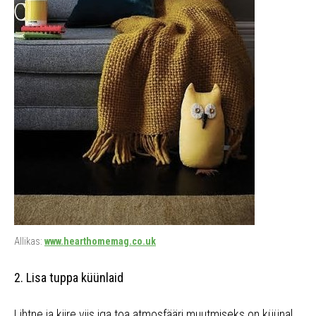
Allikas:
www.hearthomemag.co.uk
2. Lisa tuppa küünlaid
Lihtne ja kiire viis iga toa atmosfääri muutmiseks on küünal.