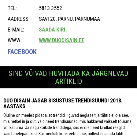
TEL:
5813 3552
AADRESS:
SAVI 20, PÄRNU, PÄRNUMAA
E-MAIL:
SAADA KIRI
WWW:
WWW.DUODISAIN.EE
FACEBOOK
SIND VÕIVAD HUVITADA KA JÄRGNEVAD
ARTIKLID
DUO DISAIN JAGAB SISUSTUSE TRENDISUUNDI 2018.
AASTAKS
Oluline on meeles pidada, et trendid liiguvad aeglaselt ja tähtis ei ole see,
mis hetkel in ja out, vaid need trendisuunad, mis hakkavad vaikselt tõusma
või kaduma. Ja nagu kõikide trendidega, siis ei ole need kindlad reeglid,
vaid tähelepanekud. Kui meeldib konkreetne ese, millest ei suuda lahti