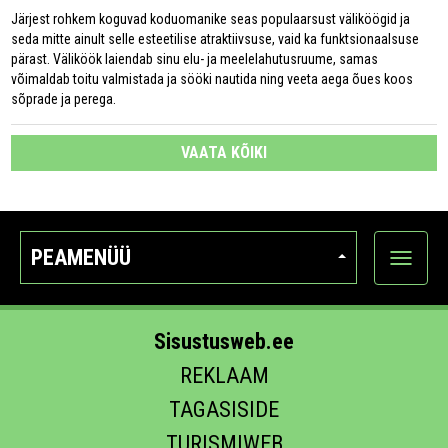
Järjest rohkem koguvad koduomanike seas populaarsust väliköögid ja
seda mitte ainult selle esteetilise atraktiivsuse, vaid ka funktsionaalsuse
pärast. Väliköök laiendab sinu elu- ja meelelahutusruume, samas
võimaldab toitu valmistada ja sööki nautida ning veeta aega õues koos
sõprade ja perega.
VAATA KÕIKI
PEAMENÜÜ
Ava
kategoo
Sisustusweb.ee
REKLAAM
TAGASISIDE
TURISMIWEB