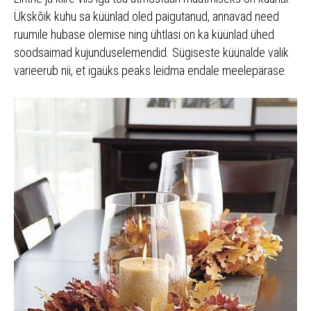
Ükskõik kuhu sa küünlad oled paigutanud, annavad need
ruumile hubase olemise ning ühtlasi on ka küünlad ühed
soodsaimad kujunduselemendid. Sügiseste küünalde valik
varieerub nii, et igaüks peaks leidma endale meelepärase.