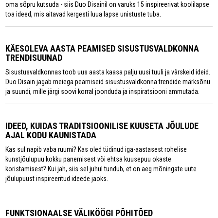
oma sõpru kutsuda - siis Duo Disainil on varuks 15 inspireerivat koolilapse
toa ideed, mis aitavad kergesti luua lapse unistuste tuba.
KÄESOLEVA AASTA PEAMISED SISUSTUSVALDKONNA
TRENDISUUNAD
Sisustusvaldkonnas toob uus aasta kaasa palju uusi tuuli ja värskeid ideid.
Duo Disain jagab meiega peamiseid sisustusvaldkonna trendide märksõnu
ja suundi, mille järgi soovi korral joonduda ja inspiratsiooni ammutada.
IDEED, KUIDAS TRADITSIOONILISE KUUSETA JÕULUDE
AJAL KODU KAUNISTADA
Kas sul napib vaba ruumi? Kas oled tüdinud iga-aastasest rohelise
kunstjõulupuu kokku panemisest või ehtsa kuusepuu okaste
koristamisest? Kui jah, siis sel juhul tundub, et on aeg mõningate uute
jõulupuust inspireeritud ideede jaoks.
FUNKTSIONAALSE VÄLIKÖÖGI PÕHITÕED