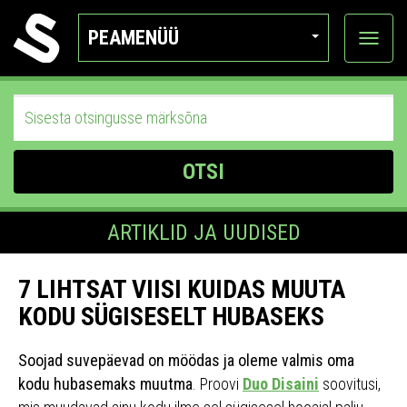
PEAMENÜÜ
Ava
katego
OTSI
ARTIKLID JA UUDISED
7 LIHTSAT VIISI KUIDAS MUUTA
KODU SÜGISESELT HUBASEKS
Soojad suvepäevad on möödas ja oleme valmis oma
kodu hubasemaks muutma
. Proovi
Duo Disaini
soovitusi,