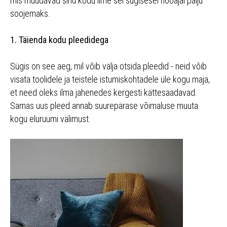
mis muudavad sinu kodu ilme sel sügisesel hooajal palju
soojemaks.
1. Täienda kodu pleedidega
Sügis on see aeg, mil võib välja otsida pleedid - neid võib
visata toolidele ja teistele istumiskohtadele üle kogu maja,
et need oleks ilma jahenedes kergesti kättesaadavad.
Samas uus pleed annab suurepärase võimaluse muuta
kogu eluruumi välimust.