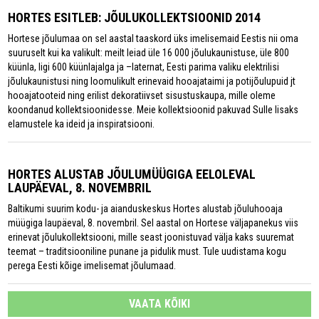
HORTES ESITLEB: JÕULUKOLLEKTSIOONID 2014
Hortese jõulumaa on sel aastal taaskord üks imelisemaid Eestis nii oma
suuruselt kui ka valikult: meilt leiad üle 16 000 jõulukaunistuse, üle 800
küünla, ligi 600 küünlajalga ja –laternat, Eesti parima valiku elektrilisi
jõulukaunistusi ning loomulikult erinevaid hooajataimi ja potijõulupuid jt
hooajatooteid ning erilist dekoratiivset sisustuskaupa, mille oleme
koondanud kollektsioonidesse. Meie kollektsioonid pakuvad Sulle lisaks
elamustele ka ideid ja inspiratsiooni.
HORTES ALUSTAB JÕULUMÜÜGIGA EELOLEVAL
LAUPÄEVAL, 8. NOVEMBRIL
Baltikumi suurim kodu- ja aianduskeskus Hortes alustab jõuluhooaja
müügiga laupäeval, 8. novembril. Sel aastal on Hortese väljapanekus viis
erinevat jõulukollektsiooni, mille seast joonistuvad välja kaks suuremat
teemat – traditsiooniline punane ja pidulik must. Tule uudistama kogu
perega Eesti kõige imelisemat jõulumaad.
VAATA KÕIKI