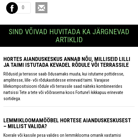
0
SIND VÕIVAD HUVITADA KA JÄRGNEVAD
ARTIKLID
HORTES AIANDUSKESKUS ANNAB NÕU, MILLISEID LILLI
JA TAIMI ISTUTADA KEVADEL RÕDULE VÕI TERRASSILE
Rõdusid ja terrasse saab õdusamaks muuta, kui istutame pottidesse,
amplitesse, lille- või rõdukastidesse erinevaid taimi. Varajase
lillekompositsiooni rõdule või terrassile saad näiteks kombineerides
nartsissi Tete a tete või võõrasema koos Fortune’i kikkapuu erinevate
sortidega.
LEMMIKLOOMAMÖÖBEL HORTESE AIANDUSKESKUSEST
– MILLIST VALIDA?
Koerale või kassile pesa valides on lemmiklooma omanik vastamisi