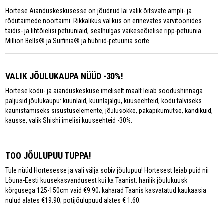
Hortese Aianduskeskusesse on jõudnud lai valik õitsvate ampli- ja
rõdutaimede noortaimi. Rikkalikus valikus on erinevates värvitoonides
täidis- ja lihtõielisi petuuniaid, sealhulgas väikeseõielise ripp-petuunia
Million Bells® ja Surfinia® ja hübriid-petuunia sorte.
VALIK JÕULUKAUPA NÜÜD -30%!
Hortese kodu- ja aianduskeskuse imeliselt maalt leiab soodushinnaga
paljusid jõulukaupu: küünlaid, küünlajalgu, kuuseehteid, kodu talviseks
kaunistamiseks sisustuselemente, jõulusokke, päkapikumütse, kandikuid,
kausse, valik Shishi imelisi kuuseehteid -30%.
TOO JÕULUPUU TUPPA!
Tule nüüd Hortesesse ja vali välja sobiv jõulupuu! Hortesest leiab puid nii
Lõuna-Eesti kuusekasvandusest kui ka Taanist: harilik jõulukuusk
kõrgusega 125-150cm vaid €9.90; kaharad Taanis kasvatatud kaukaasia
nulud alates €19.90; potijõulupuud alates € 1.60.