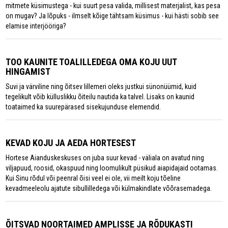
mitmete küsimustega - kui suurt pesa valida, millisest materjalist, kas pesa
on mugav? Ja lõpuks - ilmselt kõige tähtsam küsimus - kui hästi sobib see
elamise interjööriga?
TOO KAUNITE TOALILLEDEGA OMA KOJU UUT
HINGAMIST
Suvi ja värviline ning õitsev lillemeri oleks justkui sünonüümid, kuid
tegelikult võib külluslikku õiteilu nautida ka talvel. Lisaks on kaunid
toataimed ka suurepärased sisekujunduse elemendid.
KEVAD KOJU JA AEDA HORTESEST
Hortese Aianduskeskuses on juba suur kevad - väliala on avatud ning
viljapuud, roosid, okaspuud ning loomulikult püsikud aiapidajaid ootamas.
Kui Sinu rõdul või peenral õisi veel ei ole, vii meilt koju tõeline
kevadmeeleolu ajatute sibullilledega või külmakindlate võõrasemadega.
ÕITSVAD NOORTAIMED AMPLISSE JA RÕDUKASTI