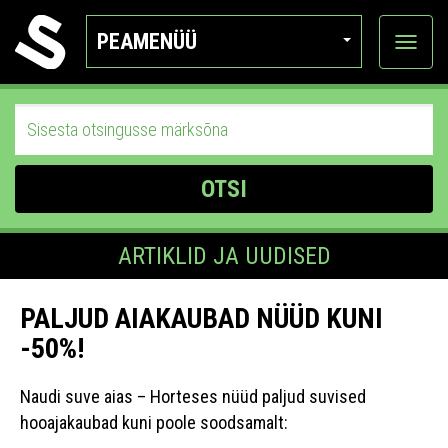
PEAMENÜÜ
Ava
katego
OTSI
ARTIKLID JA UUDISED
PALJUD AIAKAUBAD NÜÜD KUNI
-50%!
Naudi suve aias – Horteses nüüd paljud suvised
hooajakaubad kuni poole soodsamalt: