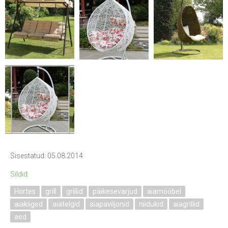
Sisestatud: 05.08.2014
Sildid:
Hortes
grill
grillid
päikesevarjud
aiamööbel
aiakiiged
aiatelgid
aiapaviljonid
niidukid
aiagrillid
aed