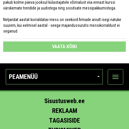
pakub kolme päeva jooksul külastajatele võimalust viia ennast kurssi
värskemate trendide ja uudistega ning soodsate messipakkumistega.
Neljandat aastat korraldatav mess on seekord firmade arvult isegi natuke
suurem, kui eelmisel aastal - seega majandussurutis messikorraldust ei
seganud.
VAATA KÕIKI
PEAMENÜÜ
Ava
kategoo
Sisustusweb.ee
REKLAAM
TAGASISIDE