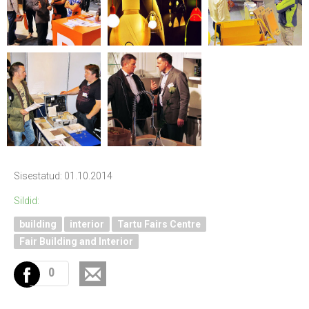
Sisestatud: 01.10.2014
Sildid:
building
interior
Tartu Fairs Centre
Fair Building and Interior
0