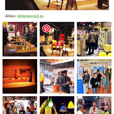
Allikas:
ehitusmessid.ee