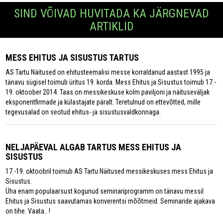
SIND VÕIVAD HUVITADA KA JÄRGNEVAD
ARTIKLID
MESS EHITUS JA SISUSTUS TARTUS
AS Tartu Näitused on ehitusteemalisi messe korraldanud aastast 1995 ja
tänavu sügisel toimub üritus 19. korda. Mess Ehitus ja Sisustus toimub 17.-
19. oktoober 2014. Taas on messikeskuse kolm paviljoni ja näituseväljak
eksponentfirmade ja külastajate päralt. Teretulnud on ettevõtted, mille
tegevusalad on seotud ehitus- ja sisustusvaldkonnaga.
NELJAPÄEVAL ALGAB TARTUS MESS EHITUS JA
SISUSTUS
17.-19. oktoobril toimub AS Tartu Näitused messikeskuses mess Ehitus ja
Sisustus.
Üha enam populaarsust kogunud seminariprogramm on tänavu messil
Ehitus ja Sisustus saavutamas konverentsi mõõtmeid. Seminaride ajakava
on tihe. Vaata...!