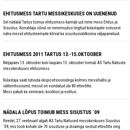
EHITUSMESS TARTU MESSIKESKUSES ON UUENENUD
Sel nädalal Tartus toimuv ehitusmess kannab uut nime mess Ehitus ja
Sisustus. Korraldaja sõnul on nimemuutus tingitud külastajate ootusest
näha messil ehitusteemade kõrval ka sisustusvaldkonna väljapanekuid.
EHITUSMESS 2011 TARTUS 13.-15.OKTOOBER
Neljapäev 13. oktoober kuni laupäev 15. oktoober toimub AS Tartu Näituste
messikeskuses ehitusmess.
Külastaja saab tutvuda ekspositsioonidega kolmes messihallis ja
väliterritooriumil, messil on esindatud üle 80 ettevõtte.
Mess pakub ka seminare, koolitusi ja esitlusi.
NÄDALA LÕPUS TOIMUB MESS SISUSTUS ´09
Reedel, 27. veebruaril algab AS Tartu Näitused messikeskuses Sisustus
`09, mis toob kohale üle 70 sisustuse ja disainiga seotud ettevõtte ning