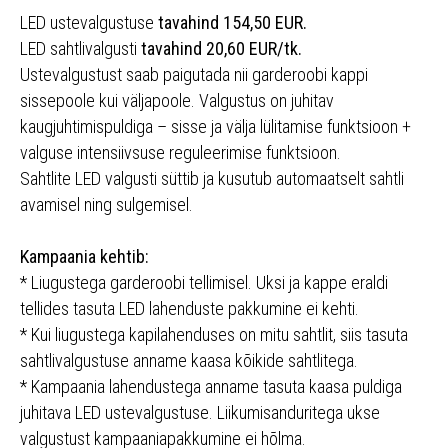
LED ustevalgustuse
tavahind 154,50 EUR.
LED sahtlivalgusti
tavahind 20,60 EUR/tk.
Ustevalgustust saab paigutada nii garderoobi kappi
sissepoole kui väljapoole. Valgustus on juhitav
kaugjuhtimispuldiga – sisse ja välja lülitamise funktsioon +
valguse intensiivsuse reguleerimise funktsioon.
Sahtlite LED valgusti süttib ja kusutub automaatselt sahtli
avamisel ning sulgemisel.
Kampaania kehtib:
* Liugustega garderoobi tellimisel. Uksi ja kappe eraldi
tellides tasuta LED lahenduste pakkumine ei kehti.
* Kui liugustega kapilahenduses on mitu sahtlit, siis tasuta
sahtlivalgustuse anname kaasa kõikide sahtlitega.
* Kampaania lahendustega anname tasuta kaasa puldiga
juhitava LED ustevalgustuse. Liikumisanduritega ukse
valgustust kampaaniapakkumine ei hõlma.