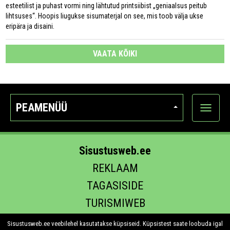
esteetilist ja puhast vormi ning lähtutud printsiibist „geniaalsus peitub
lihtsuses“. Hoopis liugukse sisumaterjal on see, mis toob välja ukse
eripära ja disaini.
VAATA KÕIKI
PEAMENÜÜ
Ava
kategoo
Sisustusweb.ee
REKLAAM
TAGASISIDE
TURISMIWEB
EHITUS.EE
Sisustusweb.ee veebilehel kasutatakse küpsiseid. Küpsistest saate loobuda igal