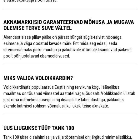
AKNAMARKIISID GARANTEERIVAD MÕNUSA JA MUGAVA
OLEMISE TERVE SUVE VÄLTEL
Akendest sisse piiluv päike on pärast sünget sügis-talvist hooaega
esimene ja väga oodatud kevade märk. Ent mida aeg edasi, seda
intensiivsemaks päike muutub ja pakutavale rõõmule lisanduvad päikese
poolt põhjustatavad ebameeldivused.
MIKS VALIDA VOLDIKKARDIN?
Voldikkardinate populaarsus Eestis ning tervikuna kogu läänelikus
maailmas on tõusnud viimastel aastatel väga jõudsalt. Voldikkardin üllatab
just oma mitmekesisusega ning disainiliste lahendustega, pakkudes
akende katmisel rohkem võimalusi, kui ükski teine aknakate.
UUS LIUGUKSE TÜÜP TANK 100
Tank 100 ukse disainimisel ja välja töötamisel on järgitud minimalistlikku,