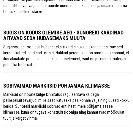
saab lihtsa vaevaga anda ruumile uuem nägu - kanga ilu ja disain on sama
tähtis kui selle otstarve.
SÜGIS ON KODUS OLEMISE AEG - SUNOREKI KARDINAD
AITAVAD SEDA HUBASEMAKS MUUTA
Sügissoojad toonid ja hubane tekstiilkardin puksib akende eest suvised
kerged katted ja erksad toonid. Nutikad perenaised on ammu aru saanud, et
ilus aknakate pole ainult sisekujunduselement, vaid on paksema materjali
puhul ka tuulekaitse.
SOBIVAIMAD MARKIISID PÕHJAMAA KLIIMASSE
Markiisid on hoone külge kinnitatud reguleeritava kaldega
päikesekaitsevarjud, mille saab katuseks pea kohale välja ning uuesti kokku
kerida. Sunoreki markiisid sobivad eriti hästi meie põhjamaisesse
kliimasse, kuna on tugeva konstruktsiooniga ning kannatavad mõõdukat
tuult ja kerget vihma.