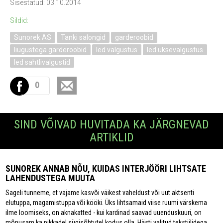
Sisestatud: 03.10.2014
Sildid:
Sunorek AS
Tanki salongid
garderoobid
liugustega garderoobid
led valgustus
led uksevalgustus
led sahtlivalgustid
0
SIND VÕIVAD HUVITADA KA JÄRGNEVAD
ARTIKLID
SUNOREK ANNAB NÕU, KUIDAS INTERJÖÖRI LIHTSATE
LAHENDUSTEGA MUUTA
Sageli tunneme, et vajame kasvõi väikest vaheldust või uut aktsenti
elutuppa, magamistuppa või kööki. Üks lihtsamaid viise ruumi värskema
ilme loomiseks, on aknakatted - kui kardinad saavad uuenduskuuri, on
mõnusam ka pikkadel sügisõhtutel kodus olla. Hästi valitud tekstiilidega