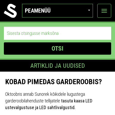
PEAMENÜÜ
Ava
katego
OTSI
ARTIKLID JA UUDISED
KOBAD PIMEDAS GARDEROOBIS?
Oktoobris annab Sunorek kõikidele liugustega
garderoobilahenduste tellijatele
tasuta kaasa LED
ustevalgustuse ja LED sahtlivalgustid.