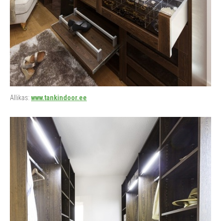
Allikas:
www.tankindoor.ee