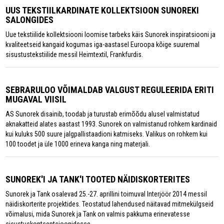
UUS TEKSTIILKARDINATE KOLLEKTSIOON SUNOREKI
SALONGIDES
Uue tekstiilide kollektsiooni loomise tarbeks käis Sunorek inspiratsiooni ja
kvaliteetseid kangaid kogumas iga-aastasel Euroopa kõige suuremal
sisustustekstiilide messil Heimtextil, Frankfurdis.
SEBRARULOO VÕIMALDAB VALGUST REGULEERIDA ERITI
MUGAVAL VIISIL
AS Sunorek disainib, toodab ja turustab erimõõdu alusel valmistatud
aknakatteid alates aastast 1993. Sunorek on valmistanud rohkem kardinaid
kui kuluks 500 suure jalgpallistaadioni katmiseks. Valikus on rohkem kui
100 toodet ja üle 1000 erineva kanga ning materjali.
SUNOREK'I JA TANK'I TOOTED NÄIDISKORTERITES
Sunorek ja Tank osalevad 25.-27. aprillini toimuval Interjöör 2014 messil
näidiskorterite projektides. Teostatud lahendused näitavad mitmekülgseid
võimalusi, mida Sunorek ja Tank on valmis pakkuma erinevatesse
sisustuskontseptsioonidesse.