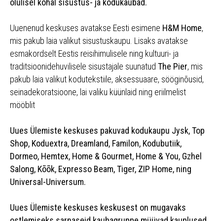
olulisel kohal sisustus- ja kodukaubad.
Uuenenud keskuses avatakse Eesti esimene
H&M Home
,
mis pakub laia valikut sisustuskaupu. Lisaks avatakse
esmakordselt Eestis reisihimulisele ning kultuuri- ja
traditsioonidehuvilisele sisustajale suunatud
The Pier
, mis
pakub laia valikut kodutekstiile, aksessuaare, sööginõusid,
seinadekoratsioone, lai valiku küünlaid ning eriilmelist
mööblit
Uues Ülemiste keskuses pakuvad kodukaupu Jysk, Top
Shop, Koduextra, Dreamland, Familon, Kodubutiik,
Dormeo, Hemtex, Home & Gourmet, Home & You, Gzhel
Salong, Kõõk, Expresso Beam, Tiger, ZIP Home, ning
Universal-Universum.
Uues Ülemiste keskuses keskusest on mugavaks
ostlemiseks sarnaseid kaubagruppe müüvad kauplused