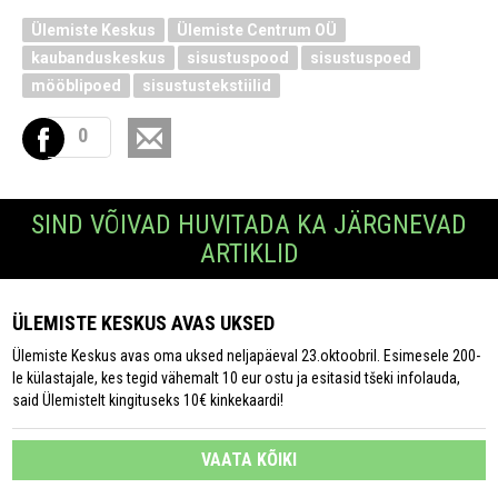
Ülemiste Keskus
Ülemiste Centrum OÜ
kaubanduskeskus
sisustuspood
sisustuspoed
mööblipoed
sisustustekstiilid
0
SIND VÕIVAD HUVITADA KA JÄRGNEVAD
ARTIKLID
ÜLEMISTE KESKUS AVAS UKSED
Ülemiste Keskus avas oma uksed neljapäeval 23.oktoobril. Esimesele 200-
le külastajale, kes tegid vähemalt 10 eur ostu ja esitasid tšeki infolauda,
said Ülemistelt kingituseks 10€ kinkekaardi!
VAATA KÕIKI