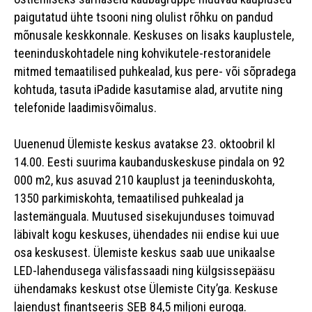
paigutatud ühte tsooni ning olulist rõhku on pandud
mõnusale keskkonnale. Keskuses on lisaks kauplustele,
teeninduskohtadele ning kohvikutele-restoranidele
mitmed temaatilised puhkealad, kus pere- või sõpradega
kohtuda, tasuta iPadide kasutamise alad, arvutite ning
telefonide laadimisvõimalus.
Uuenenud Ülemiste keskus avatakse 23. oktoobril kl
14.00. Eesti suurima kaubanduskeskuse pindala on 92
000 m2, kus asuvad 210 kauplust ja teeninduskohta,
1350 parkimiskohta, temaatilised puhkealad ja
lastemänguala. Muutused sisekujunduses toimuvad
läbivalt kogu keskuses, ühendades nii endise kui uue
osa keskusest. Ülemiste keskus saab uue unikaalse
LED-lahendusega välisfassaadi ning külgsissepääsu
ühendamaks keskust otse Ülemiste City’ga. Keskuse
laiendust finantseeris SEB 84,5 miljoni euroga.