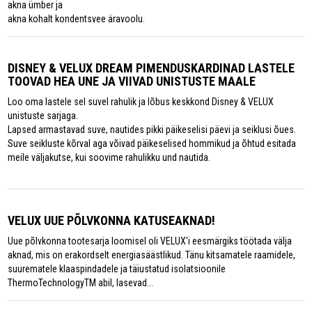
akna ümber ja
akna kohalt kondentsvee äravoolu.
DISNEY & VELUX DREAM PIMENDUSKARDINAD LASTELE
TOOVAD HEA UNE JA VIIVAD UNISTUSTE MAALE
Loo oma lastele sel suvel rahulik ja lõbus keskkond Disney & VELUX
unistuste sarjaga.
Lapsed armastavad suve, nautides pikki päikeselisi päevi ja seiklusi õues.
Suve seikluste kõrval aga võivad päikeselised hommikud ja õhtud esitada
meile väljakutse, kui soovime rahulikku und nautida.
VELUX UUE PÕLVKONNA KATUSEAKNAD!
Uue põlvkonna tootesarja loomisel oli VELUX'i eesmärgiks töötada välja
aknad, mis on erakordselt energiasäästlikud. Tänu kitsamatele raamidele,
suurematele klaaspindadele ja täiustatud isolatsioonile
ThermoTechnologyTM abil, lasevad...