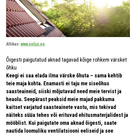
Allikas:
www.velux.ee
Õigesti paigutatud aknad tagavad kõige rohkem värsket
õhku
Keegi ei saa elada ilma värske õhuta – sama kehtib
teie maja kohta. Enamasti ei taju me siseõhus
saasteaineid, siiski mõjutavad need meie tervist ja
heaolu. Seepärast peaksid meie majad pakkuma
kaitset varjatud saasteainete vastu, mis tekivad
näiteks süüa tehes või erituvad ehitusmaterjalidest ja
mööblist. Kui paigutate oma aknad õigesti, saate
nautida loomuliku ventilatsiooni eeliseid ja see