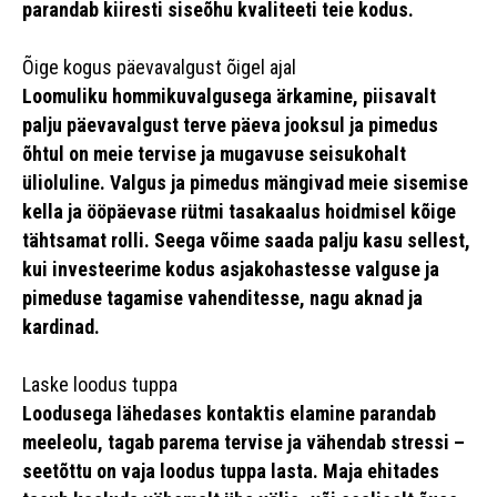
parandab kiiresti siseõhu kvaliteeti teie kodus.
Õige kogus päevavalgust õigel ajal
Loomuliku hommikuvalgusega ärkamine, piisavalt
palju päevavalgust terve päeva jooksul ja pimedus
õhtul on meie tervise ja mugavuse seisukohalt
ülioluline. Valgus ja pimedus mängivad meie sisemise
kella ja ööpäevase rütmi tasakaalus hoidmisel kõige
tähtsamat rolli. Seega võime saada palju kasu sellest,
kui investeerime kodus asjakohastesse valguse ja
pimeduse tagamise vahenditesse, nagu aknad ja
kardinad.
Laske loodus tuppa
Loodusega lähedases kontaktis elamine parandab
meeleolu, tagab parema tervise ja vähendab stressi –
seetõttu on vaja loodus tuppa lasta. Maja ehitades