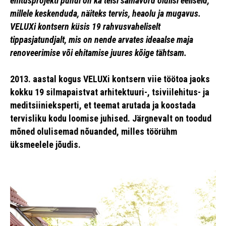
ehitusprojekti puhul on ka teisi samavõrd olulisi eeliseid,
millele keskenduda, näiteks tervis, heaolu ja mugavus.
VELUXi kontsern küsis 19 rahvusvaheliselt
tippasjatundjalt, mis on nende arvates ideaalse maja
renoveerimise või ehitamise juures kõige tähtsam.
2013. aastal kogus VELUXi kontsern viie töötoa jaoks
kokku 19 silmapaistvat arhitektuuri-, tsiviilehitus- ja
meditsiinieksperti, et teemat arutada ja koostada
tervisliku kodu loomise juhised. Järgnevalt on toodud
mõned olulisemad nõuanded, milles töörühm
üksmeelele jõudis.