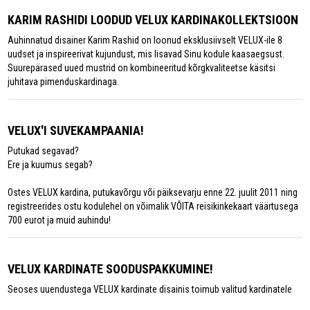
KARIM RASHIDI LOODUD VELUX KARDINAKOLLEKTSIOON
Auhinnatud disainer Karim Rashid on loonud eksklusiivselt VELUX-ile 8
uudset ja inspireerivat kujundust, mis lisavad Sinu kodule kaasaegsust.
Suurepärased uued mustrid on kombineeritud kõrgkvaliteetse käsitsi
juhitava pimenduskardinaga.
VELUX'I SUVEKAMPAANIA!
Putukad segavad?
Ere ja kuumus segab?
Ostes VELUX kardina, putukavõrgu või päiksevarju enne 22. juulit 2011 ning
registreerides ostu kodulehel on võimalik VÕITA reisikinkekaart väärtusega
700 eurot ja muid auhindu!
VELUX KARDINATE SOODUSPAKKUMINE!
Seoses uuendustega VELUX kardinate disainis toimub valitud kardinatele