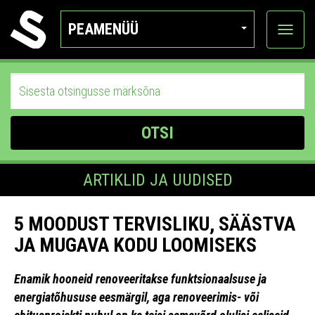
PEAMENÜÜ
Ava
katego
OTSI
ARTIKLID JA UUDISED
5 MOODUST TERVISLIKU, SÄÄSTVA
JA MUGAVA KODU LOOMISEKS
Enamik hooneid renoveeritakse funktsionaalsuse ja
energiatõhususe eesmärgil, aga renoveerimis- või