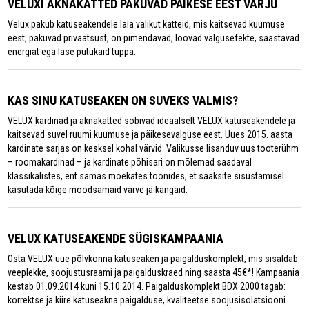
VELUXI AKNAKATTED PAKUVAD PÄIKESE EEST VARJU
Velux pakub katuseakendele laia valikut katteid, mis kaitsevad kuumuse
eest, pakuvad privaatsust, on pimendavad, loovad valgusefekte, säästavad
energiat ega lase putukaid tuppa.
KAS SINU KATUSEAKEN ON SUVEKS VALMIS?
VELUX kardinad ja aknakatted sobivad ideaalselt VELUX katuseakendele ja
kaitsevad suvel ruumi kuumuse ja päikesevalguse eest. Uues 2015. aasta
kardinate sarjas on kesksel kohal värvid. Valikusse lisanduv uus tooterühm
– roomakardinad – ja kardinate põhisari on mõlemad saadaval
klassikalistes, ent samas moekates toonides, et saaksite sisustamisel
kasutada kõige moodsamaid värve ja kangaid.
VELUX KATUSEAKENDE SÜGISKAMPAANIA
Osta VELUX uue põlvkonna katuseaken ja paigalduskomplekt, mis sisaldab
veeplekke, soojustusraami ja paigalduskraed ning säästa 45€*! Kampaania
kestab 01.09.2014 kuni 15.10.2014. Paigalduskomplekt BDX 2000 tagab:
korrektse ja kiire katuseakna paigalduse, kvaliteetse soojusisolatsiooni