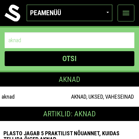
PEAMENÜÜ
Ava
katego
OTSI
AKNAD
aknad
AKNAD, UKSED, VAHESEINAD
ARTIKLID: AKNAD
PLASTO JAGAB 5 PRAKTILIST NÕUANNET, KUIDAS