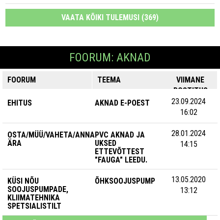
VAATA KÕIKI TULEMUSI (369)
FOORUM: AKNAD
FOORUM
TEEMA
VIIMANE
POSTITUS
23.09.2024
EHITUS
AKNAD E-POEST
16:02
28.01.2024
OSTA/MÜÜ/VAHETA/ANNA
PVC AKNAD JA
ÄRA
UKSED
14:15
ETTEVÕTTEST
"FAUGA" LEEDU.
13.05.2020
KÜSI NÕU
ÕHKSOOJUSPUMP
SOOJUSPUMPADE,
13:12
KLIIMATEHNIKA
SPETSIALISTILT