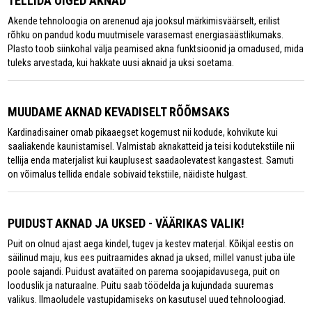
TELLIDA ÕIGED AKNAD
Akende tehnoloogia on arenenud aja jooksul märkimisväärselt, erilist
rõhku on pandud kodu muutmisele varasemast energiasäästlikumaks.
Plasto toob siinkohal välja peamised akna funktsioonid ja omadused, mida
tuleks arvestada, kui hakkate uusi aknaid ja uksi soetama.
MUUDAME AKNAD KEVADISELT RÕÕMSAKS
Kardinadisainer omab pikaaegset kogemust nii kodude, kohvikute kui
saaliakende kaunistamisel. Valmistab aknakatteid ja teisi kodutekstiile nii
tellija enda materjalist kui kauplusest saadaolevatest kangastest. Samuti
on võimalus tellida endale sobivaid tekstiile, näidiste hulgast.
PUIDUST AKNAD JA UKSED - VÄÄRIKAS VALIK!
Puit on olnud ajast aega kindel, tugev ja kestev materjal. Kõikjal eestis on
säilinud maju, kus ees puitraamides aknad ja uksed, millel vanust juba üle
poole sajandi. Puidust avatäited on parema soojapidavusega, puit on
looduslik ja naturaalne. Puitu saab töödelda ja kujundada suuremas
valikus. llmaoludele vastupidamiseks on kasutusel uued tehnoloogiad.