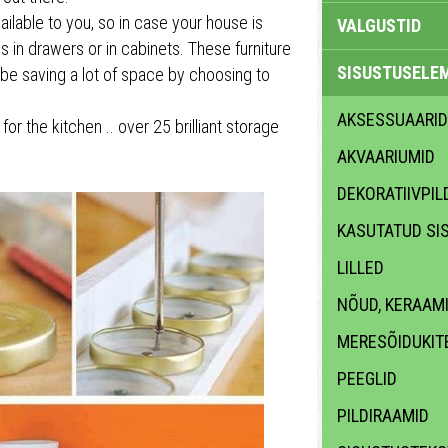
lable to you, so in case your house is
VALGUSTID
 in drawers or in cabinets. These furniture
SISUSTUSELE
l be saving a lot of space by choosing to
AKSESSUAARID
for the kitchen .. over 25 brilliant storage
AKVAARIUMID
DEKORATIIVPIL
KASUTATUD SI
LILLED
NÕUD, KERAAM
MERESÕIDUKIT
PEEGLID
PILDIRAAMID