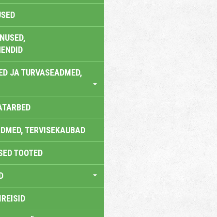
USED
NUSED,
ENDID
ED JA TURVASEADMED,
ATARBED
DMED, TERVISEKAUBAD
SED TOOTED
D
IREISID