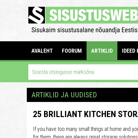
AVALEHT
FOORUM
ARTIKLID
IDEED 
ARTIKLID JA UUDISED
25 BRILLIANT KITCHEN STO
If you have too many small things at home and yo
for them, there are always great storage solutions