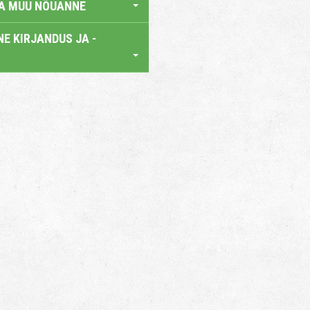
JA MUU NÕUANNE
E KIRJANDUS JA -