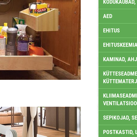
KODUKAUBAD,
AED
EHITUS
EHITUSKEEMI
KAMINAD, AHJ
KÜTTESEADMED
KÜTTEMATERJ
KLIIMASEADME
VENTILATSIO
SEPIKOJAD, S
POSTKASTID, 