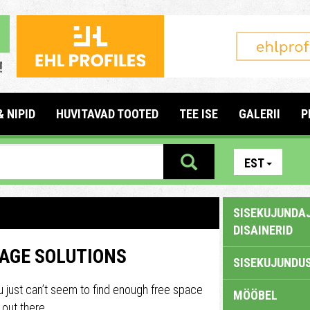
& NIPID
HUVITAVAD TOOTED
TEE ISE
GALERII
P
EST
SISEKUJUNDAJ
DISAINERID
RAGE SOLUTIONS
SISEKUJUNDUS
u just can’t seem to find enough free space
MÖÖBEL
 out there.