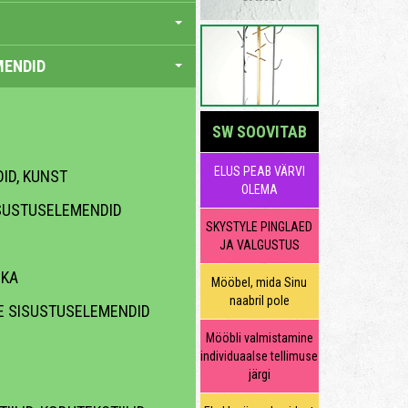
MENDID
SW SOOVITAB
ELUS PEAB VÄRVI
DID, KUNST
OLEMA
SUSTUSELEMENDID
SKYSTYLE PINGLAED
JA VALGUSTUS
IKA
Mööbel, mida Sinu
naabril pole
E SISUSTUSELEMENDID
Mööbli valmistamine
individuaalse tellimuse
järgi