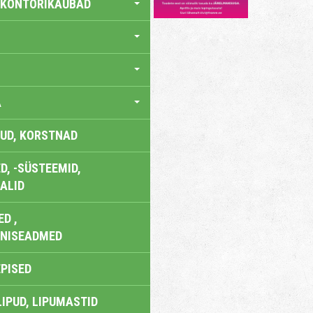
 KONTORIKAUBAD
A
UD, KORSTNAD
, -SÜSTEEMID,
ALID
D ,
ONISEADMED
EPISED
LIPUD, LIPUMASTID