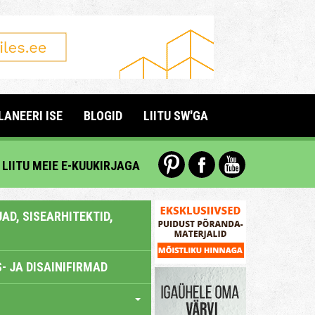
LANEERI ISE
BLOGID
LIITU SW'GA
LIITU MEIE E-KUUKIRJAGA
AD, SISEARHITEKTID,
- JA DISAINIFIRMAD