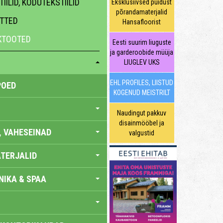
IILID, KODUTEKSTIILID
Eksklusiivsed puidust
põrandamaterjalid
ATTED
Hansafloorist
HKTOOTED
Eesti suurim liuguste
ja garderoobide müüja
LIUGLEV UKS
EHL PROFILES, LIISTUD
POED
KOGENUD MEISTRILT
Naudingut pakkuv
disainmööbel ja
, VAHESEINAD
valgustid
TERJALID
IKA & SPAA