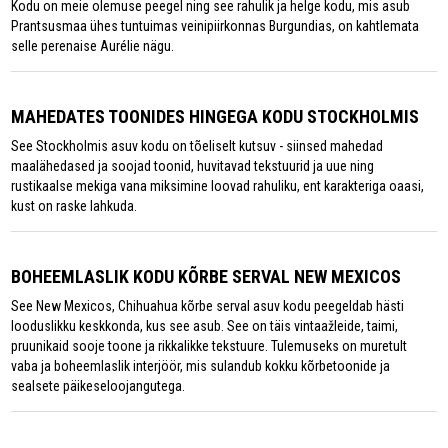
Kodu on meie olemuse peegel ning see rahulik ja helge kodu, mis asub
Prantsusmaa ühes tuntuimas veinipiirkonnas Burgundias, on kahtlemata
selle perenaise Aurélie nägu.
MAHEDATES TOONIDES HINGEGA KODU STOCKHOLMIS
See Stockholmis asuv kodu on tõeliselt kutsuv - siinsed mahedad
maalähedased ja soojad toonid, huvitavad tekstuurid ja uue ning
rustikaalse mekiga vana miksimine loovad rahuliku, ent karakteriga oaasi,
kust on raske lahkuda.
BOHEEMLASLIK KODU KÕRBE SERVAL NEW MEXICOS
See New Mexicos, Chihuahua kõrbe serval asuv kodu peegeldab hästi
looduslikku keskkonda, kus see asub. See on täis vintaažleide, taimi,
pruunikaid sooje toone ja rikkalikke tekstuure. Tulemuseks on muretult
vaba ja boheemlaslik interjöör, mis sulandub kokku kõrbetoonide ja
sealsete päikeseloojangutega.