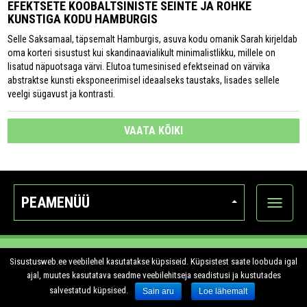
EFEKTSETE KOOBALTSINISTE SEINTE JA ROHKE
KUNSTIGA KODU HAMBURGIS
Selle Saksamaal, täpsemalt Hamburgis, asuva kodu omanik Sarah kirjeldab
oma korteri sisustust kui skandinaavialikult minimalistlikku, millele on
lisatud näpuotsaga värvi. Elutoa tumesinised efektseinad on värvika
abstraktse kunsti eksponeerimisel ideaalseks taustaks, lisades sellele
veelgi sügavust ja kontrasti.
VAATA KÕIKI
PEAMENÜÜ
Ava
kategoo
Sisustusweb.ee
Sisustusweb.ee veebilehel kasutatakse küpsiseid. Küpsistest saate loobuda igal
ajal, muutes kasutatava seadme veebilehitseja seadistusi ja kustutades
REKLAAM
salvestatud küpsised.
Sain aru
Loe lähemalt
TAGASISIDE