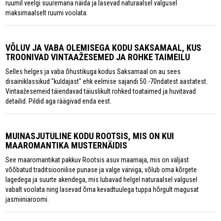
ruumil veelgi suuremana näida ja lasevad naturaalsel valgusel
maksimaalselt ruumi voolata.
VÕLUV JA VABA OLEMISEGA KODU SAKSAMAAL, KUS
TROONIVAD VINTAAŽESEMED JA ROHKE TAIMEILU
Selles helges ja vaba õhustikuga kodus Saksamaal on au sees
disainiklassikud "kuldajast" ehk eelmise sajandi 50.-70ndatest aastatest.
Vintaažesemeid täiendavad täiuslikult rohked toataimed ja huvitavad
detailid. Pildid aga räägivad enda eest.
MUINASJUTULINE KODU ROOTSIS, MIS ON KUI
MAAROMANTIKA MUSTERNÄIDIS
See maaromantikat pakkuv Rootsis asuv maamaja, mis on väljast
võõbatud traditsioonilise punase ja valge värviga, võlub oma kõrgete
lagedega ja suurte akendega, mis lubavad helgel naturaalsel valgusel
vabalt voolata ning lasevad õrna kevadtuulega tuppa hõrgult magusat
jasmiiniaroomi.