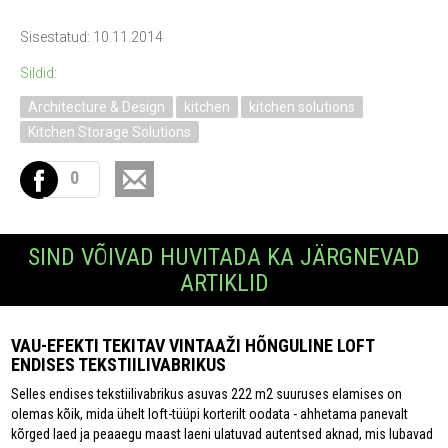
Sisestatud: 10.11.2014
Sildid:
Architecture & Design
kitchen
kitchen solutions
Kitchen Storage Solutions
0
SIND VÕIVAD HUVITADA KA JÄRGNEVAD
ARTIKLID
VAU-EFEKTI TEKITAV VINTAAŽI HÕNGULINE LOFT
ENDISES TEKSTIILIVABRIKUS
Selles endises tekstiilivabrikus asuvas 222 m2 suuruses elamises on
olemas kõik, mida ühelt loft-tüüpi korterilt oodata - ahhetama panevalt
kõrged laed ja peaaegu maast laeni ulatuvad autentsed aknad, mis lubavad