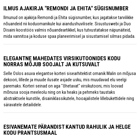
ILMUS AJAKIRJA "REMONDI JA EHITA" SÜGISNUMBER
Ilmunud on ajakirja Remondi ja Ehita sügisnumber, kus jagatakse tarvilikke
nõuandeid nii koduomanikule kui aiandushuvilisele. Sisustuswebi ja Duo
Disaini koostöös valmis nõuandeartikkel, kus tutvustatakse näpunäiteid,
mida vannitoa ja koduse spaa planeerimisel ja sisustamisel silmas pidada.
ELEGANTNE MAHEDATES VIRSIKUTOONIDES KODU
NORRAS MÕJUB SOOJALT JA KUTSUVALT
Selle Oslos asuva elegantse korteri sisearhitektist omanik Malin on mõjusa
dekoori, lillede ja muude ilusate asjade usku, mis muudavad elu veelgi
paremaks. Korteri seinad on aga "õhetavat" virsikutooni, mis loovad
mõnusa sooja meeleolu ning on ka heaks ja pehmeks taustaks
abstraktsele kunstile, disainiklassikutele, hooajalistele lillebukettidele ning
säravatele detailidele.
ESIVANEMATE PÄRANDIST KANTUD RAHULIK JA HELGE
KODU PRANTSUSMAAL