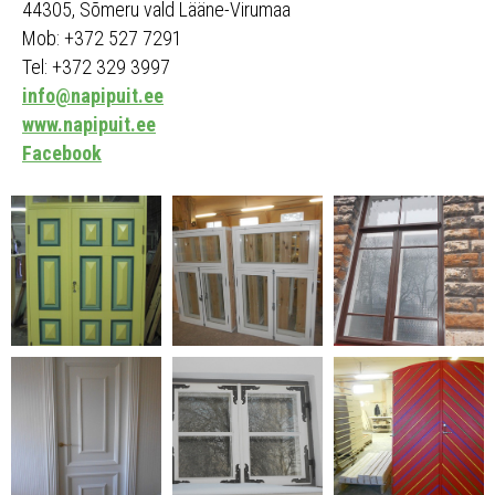
44305, Sõmeru vald Lääne-Virumaa
Mob: +372 527 7291
Tel: +372 329 3997
info@napipuit.ee
www.napipuit.ee
Facebook