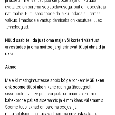
ja uksed, millel vanust juba üle poole sajandi. Puidust
avatäited on parema soojapidavusega, puit on looduslik ja
naturaalne. Puitu saab töödelda ja kujundada suuremas
valikus. llmaoludele vastupidamiseks on kasutusel uued
tehnoloogiad.
Nüüd saab tellida just oma maja või korteri väärtust
arvestades ja oma maitse järgi erinevat tüüpi aknaid ja
uksi.
Aknad
Meie kliimatingimustesse sobib kõige rohkem
MSE aken
ehk soome tüüpi aken
, kahe raamiga üheaegselt
sissepoole avanev puit- või puitalumiinium aken, millel
kahekordne pakett siseraamis ja 4 mm klaas välisraamis.
Soome tüüpi aknad on parema soojus- ja
müraisolatsiooniga, tagavad parema niiskustasakaalu