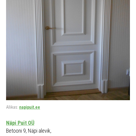
Allikas:
napipuit.ee
Näpi Puit OÜ
Betooni 9, Näpi alevik,