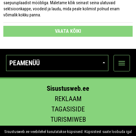
saepuruplaadist mööbliga. Mäletame kõik seinast seina ulatuvaid
sektsioonkappe, voodeid ja laudu, mida peale kolimist polnud enam
võimalik kokku panna.
VAATA KÕIKI
PEAMENÜÜ
Ava
kategoo
Sisustusweb.ee
REKLAAM
TAGASISIDE
TURISMIWEB
EHITUS.EE
Sisustusweb.ee veebilehel kasutatakse küpsiseid. Küpsistest saate loobuda igal