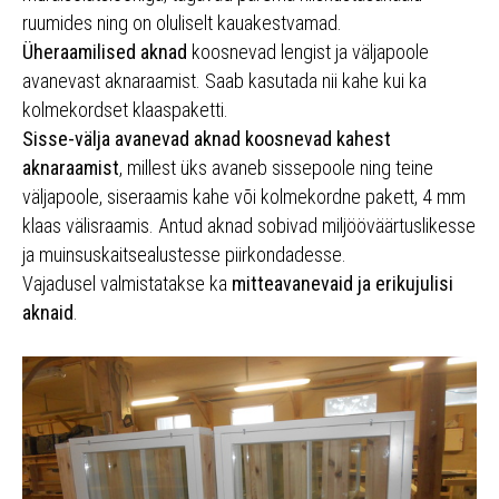
ruumides ning on oluliselt kauakestvamad.
Üheraamilised aknad
koosnevad lengist ja väljapoole
avanevast aknaraamist. Saab kasutada nii kahe kui ka
kolmekordset klaaspaketti.
Sisse-välja avanevad aknad koosnevad kahest
aknaraamist
, millest üks avaneb sissepoole ning teine
väljapoole, siseraamis kahe või kolmekordne pakett, 4 mm
klaas välisraamis. Antud aknad sobivad miljööväärtuslikesse
ja muinsuskaitsealustesse piirkondadesse.
Vajadusel valmistatakse ka
mitteavanevaid ja erikujulisi
aknaid
.