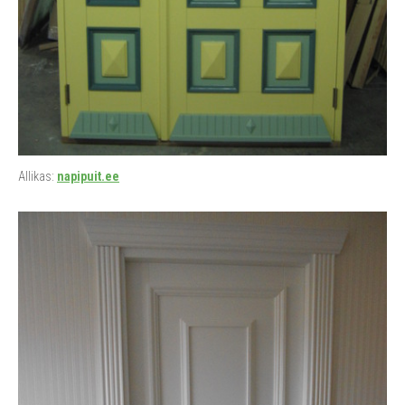
Allikas:
napipuit.ee