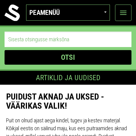
PEAMENÜÜ
Ava
katego
OTSI
ARTIKLID JA UUDISED
PUIDUST AKNAD JA UKSED -
VÄÄRIKAS VALIK!
Puit on olnud ajast aega kindel, tugev ja kestev materjal.
Kõikjal eestis on säilinud maju, kus ees puitraamides aknad