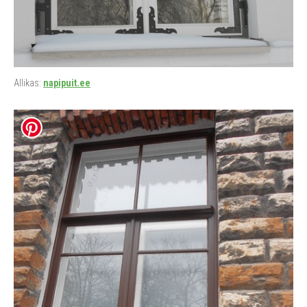
Allikas:
napipuit.ee