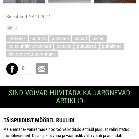
Sisestatud: 28.11.2014
Sildid:
ER Frees
puituks
puitaken
aknad
uksed
puitalumiinium aknad
puituks
puituksed
puitaknad
akende restaureerimine
0
SIND VÕIVAD HUVITADA KA JÄRGNEVAD
ARTIKLID
TÄISPUIDUST MÖÖBEL RUULIB!
Meie emade- vanaemade noorpõlve kodusid ehtisid puidust valmistatud
mööbliesemed. Oli aeg, kus vana ja väärtuslik välja visati ja asendati