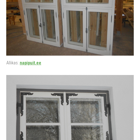
Allikas:
napipuit.ee