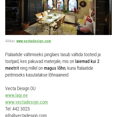
Allikas:
www.vectadesign.com
Ftalaatide vältimiseks pinglaes tasub vältida tooteid ja
tootjaid, kes pakuvad materjale, mis on
laiemad kui 2
meetrit
ning millel on
magus lõhn
, kuna ftalaatide
peitmiseks kasutatakse lõhnaaineid.
Vecta Design OÜ
www.lagi.ee
www.vectadesign.com
Tel: 442 3023
info@vectadesign.com