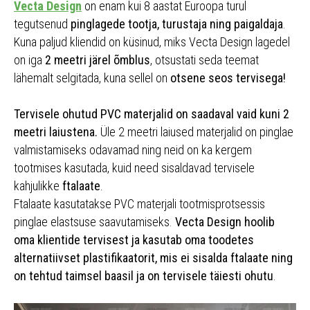
Vecta Design
on enam kui 8 aastat Euroopa turul
tegutsenud
pinglagede tootja, turustaja ning paigaldaja
.
Kuna paljud kliendid on küsinud, miks Vecta Design lagedel
on iga
2 meetri järel õmblus
, otsustati seda teemat
lähemalt selgitada, kuna sellel on
otsene seos tervisega!
Tervisele ohutud PVC materjalid on saadaval vaid kuni 2
meetri laiustena.
Üle 2 meetri laiused materjalid on pinglae
valmistamiseks odavamad ning neid on ka kergem
tootmises kasutada, kuid need sisaldavad tervisele
kahjulikke
ftalaate
.
Ftalaate kasutatakse PVC materjali tootmisprotsessis
pinglae elastsuse saavutamiseks.
Vecta Design hoolib
oma klientide tervisest ja kasutab oma toodetes
alternatiivset plastifikaatorit, mis ei sisalda ftalaate ning
on tehtud taimsel baasil ja on tervisele täiesti ohutu
.