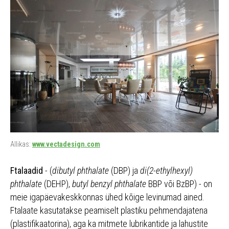
Allikas:
www.vectadesign.com
Ftalaadid
- (
dibutyl phthalate
(DBP) ja
di(2-ethylhexyl)
phthalate
(DEHP),
butyl benzyl phthalate
BBP või BzBP) - on
meie igapäevakeskkonnas ühed kõige levinumad ained.
Ftalaate kasutatakse peamiselt plastiku pehmendajatena
(plastifikaatorina), aga ka mitmete lubrikantide ja lahustite