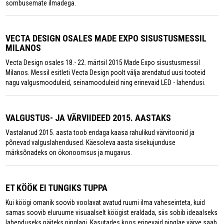
sombusemate ilmadega.
VECTA DESIGN OSALES MADE EXPO SISUSTUSMESSIL
MILANOS
Vecta Design osales 18.- 22. märtsil 2015 Made Expo sisustusmessil
Milanos. Messil esitleti Vecta Design poolt välja arendatud uusi tooteid
nagu valgusmooduleid, seinamooduleid ning erinevaid LED - lahendusi.
VALGUSTUS- JA VÄRVIIDEED 2015. AASTAKS
Vastalanud 2015. aasta toob endaga kaasa rahulikud värvitoonid ja
põnevad valguslahendused. Käesoleva aasta sisekujunduse
märksõnadeks on ökonoomsus ja mugavus.
ET KÖÖK EI TUNGIKS TUPPA
Kui köögi omanik soovib voolavat avatud ruumi ilma vaheseinteta, kuid
samas soovib eluruume visuaalselt köögist eraldada, siis sobib ideaalseks
lahenduseks näiteks pinglagi. Kasutades koos erinevaid pinglae värve saab