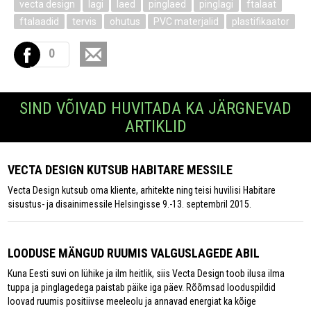
vecta design
lagi
laed
pinglaed
pinglagi
ftalaat
ftalaadid
tervis
ohutus
PVC materjalid
plastifikaator
0
SIND VÕIVAD HUVITADA KA JÄRGNEVAD
ARTIKLID
VECTA DESIGN KUTSUB HABITARE MESSILE
Vecta Design kutsub oma kliente, arhitekte ning teisi huvilisi Habitare
sisustus- ja disainimessile Helsingisse 9.-13. septembril 2015.
LOODUSE MÄNGUD RUUMIS VALGUSLAGEDE ABIL
Kuna Eesti suvi on lühike ja ilm heitlik, siis Vecta Design toob ilusa ilma
tuppa ja pinglagedega paistab päike iga päev. Rõõmsad looduspildid
loovad ruumis positiivse meeleolu ja annavad energiat ka kõige