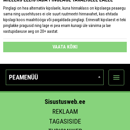
Pinglagi on hea alternatiiv kipslaele, kuna hinnaklass on kipslaega peaaegu
sama ning uusehituses ei ole suurt ruutmeetri hinnavahet, kas ehitada
kipslagi koos maalritööga või paigaldada pinglagi. Erinevalt kipslaest ei teki
pinglakke pragusid ning lage ei pea enam kunagi üle värvima ja lae
vastupidavuse aeg on 20+ aastat.
VAATA KÕIKI
PEAMENÜÜ
Ava
kategoo
Sisustusweb.ee
REKLAAM
TAGASISIDE