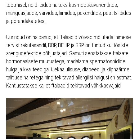
tootmisel, neid leidub näiteks kosmeetikavahendites,
mänguasjades, värvides, liimides, pakendites, pestitsiidides
ja põrandakatetes.
Uuringud on näidanud, et ftalaadid võivad mõjutada inimese
tervist rakutasandil, DBP, DEHP ja BBP on tuntud kui tõsiste
arengudefektide põhjustajad. Samuti seostatakse ftalaate
hormonaalsete muutustega, madalama spermatosoidide
hulga ja kvaliteediga, ülekaalulisuse, diabeedi ja kilpnäärme
talitluse häiretega ning tekitavad allergilisi haigusi sh astmat.
Kahtlustatakse ka, et ftalaadid tekitavad vähkkasvajaid.