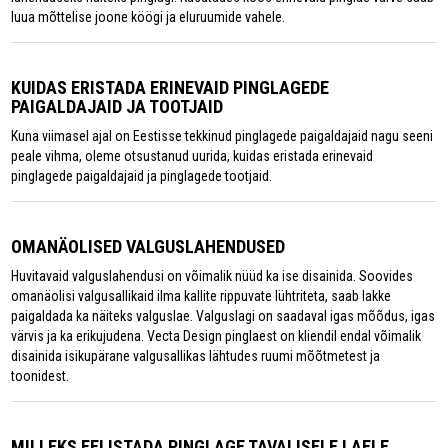
luua mõttelise joone köögi ja eluruumide vahele.
KUIDAS ERISTADA ERINEVAID PINGLAGEDE
PAIGALDAJAID JA TOOTJAID
Kuna viimasel ajal on Eestisse tekkinud pinglagede paigaldajaid nagu seeni
peale vihma, oleme otsustanud uurida, kuidas eristada erinevaid
pinglagede paigaldajaid ja pinglagede tootjaid.
OMANÄOLISED VALGUSLAHENDUSED
Huvitavaid valguslahendusi on võimalik nüüd ka ise disainida. Soovides
omanäolisi valgusallikaid ilma kallite rippuvate lühtriteta, saab lakke
paigaldada ka näiteks valguslae. Valguslagi on saadaval igas mõõdus, igas
värvis ja ka erikujudena. Vecta Design pinglaest on kliendil endal võimalik
disainida isikupärane valgusallikas lähtudes ruumi mõõtmetest ja
toonidest.
MILLEKS EELISTADA PINGLAGE TAVALISELE LAELE