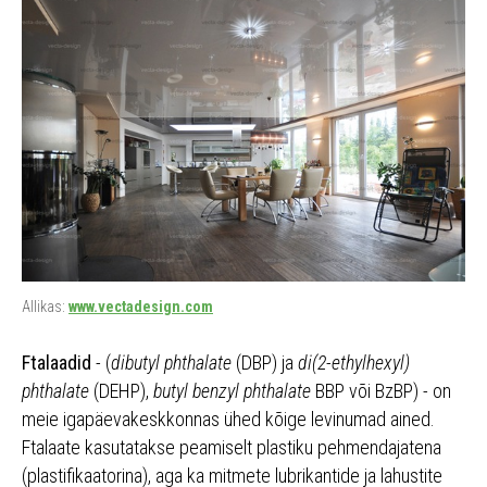
Allikas:
www.vectadesign.com
Ftalaadid
- (
dibutyl phthalate
(DBP) ja
di(2-ethylhexyl)
phthalate
(DEHP),
butyl benzyl phthalate
BBP või BzBP) - on
meie igapäevakeskkonnas ühed kõige levinumad ained.
Ftalaate kasutatakse peamiselt plastiku pehmendajatena
(plastifikaatorina), aga ka mitmete lubrikantide ja lahustite