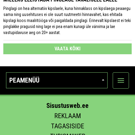
Pinglagi on hea alternatiiv kipslaele, kuna hinnaklass on kipslaega peaaegu
sama ning uusehituses ei ole suurt ruutmeetri hinnavahet, kas ehitada
kipslagi koos maalritööga või paigaldada pinglagi. Erinevalt kipslaest ei teki
pinglakke pragusid ning lage ei pea enam kunagi üle värvima ja lae
vastupidavuse aeg on 20+ aastat.
VAATA KÕIKI
PEAMENÜÜ
Ava
kategoo
Sisustusweb.ee
REKLAAM
TAGASISIDE