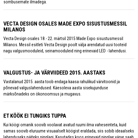
sombusemate ilmadega.
VECTA DESIGN OSALES MADE EXPO SISUSTUSMESSIL
MILANOS
Vecta Design osales 18.- 22. märtsil 2015 Made Expo sisustusmessil
Milanos. Messil esitleti Vecta Design poolt välja arendatud uusi tooteid
nagu valgusmooduleid, seinamooduleid ning erinevaid LED - lahendusi.
VALGUSTUS- JA VÄRVIIDEED 2015. AASTAKS
Vastalanud 2015. aasta toob endaga kaasa rahulikud värvitoonid ja
põnevad valguslahendused. Käesoleva aasta sisekujunduse
märksõnadeks on ökonoomsus ja mugavus.
ET KÖÖK EI TUNGIKS TUPPA
Kui köögi omanik soovib voolavat avatud ruumi ilma vaheseinteta, kuid
samas soovib eluruume visuaalselt köögist eraldada, siis sobib ideaalseks
lahenduseks näiteks pinglagi. Kasutades koos erinevaid pinglae värve saab