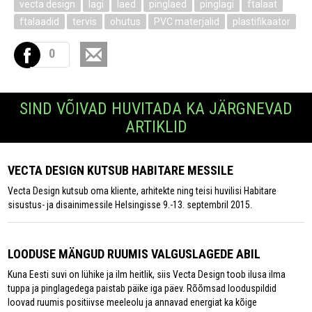
vecta design
lagi
laed
pinglaed
pinglagi
ftalaat
ftalaadid
tervis
ohutus
PVC materjalid
plastifikaator
0
SIND VÕIVAD HUVITADA KA JÄRGNEVAD
ARTIKLID
VECTA DESIGN KUTSUB HABITARE MESSILE
Vecta Design kutsub oma kliente, arhitekte ning teisi huvilisi Habitare
sisustus- ja disainimessile Helsingisse 9.-13. septembril 2015.
LOODUSE MÄNGUD RUUMIS VALGUSLAGEDE ABIL
Kuna Eesti suvi on lühike ja ilm heitlik, siis Vecta Design toob ilusa ilma
tuppa ja pinglagedega paistab päike iga päev. Rõõmsad looduspildid
loovad ruumis positiivse meeleolu ja annavad energiat ka kõige