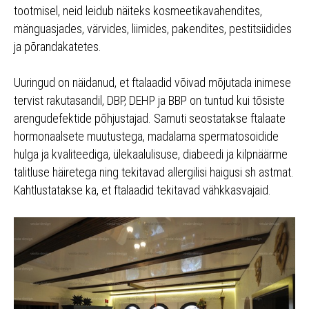
tootmisel, neid leidub näiteks kosmeetikavahendites,
mänguasjades, värvides, liimides, pakendites, pestitsiidides
ja põrandakatetes.
Uuringud on näidanud, et ftalaadid võivad mõjutada inimese
tervist rakutasandil, DBP, DEHP ja BBP on tuntud kui tõsiste
arengudefektide põhjustajad. Samuti seostatakse ftalaate
hormonaalsete muutustega, madalama spermatosoidide
hulga ja kvaliteediga, ülekaalulisuse, diabeedi ja kilpnäärme
talitluse häiretega ning tekitavad allergilisi haigusi sh astmat.
Kahtlustatakse ka, et ftalaadid tekitavad vähkkasvajaid.