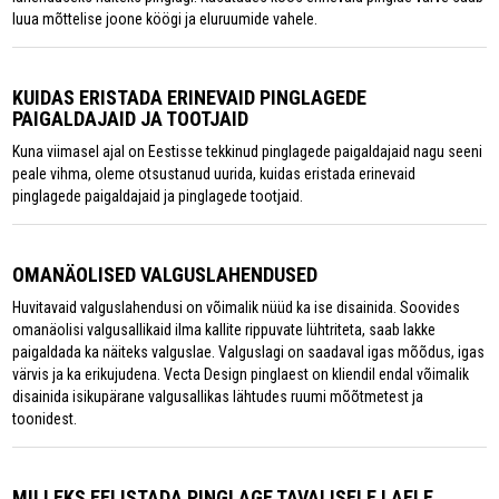
luua mõttelise joone köögi ja eluruumide vahele.
KUIDAS ERISTADA ERINEVAID PINGLAGEDE
PAIGALDAJAID JA TOOTJAID
Kuna viimasel ajal on Eestisse tekkinud pinglagede paigaldajaid nagu seeni
peale vihma, oleme otsustanud uurida, kuidas eristada erinevaid
pinglagede paigaldajaid ja pinglagede tootjaid.
OMANÄOLISED VALGUSLAHENDUSED
Huvitavaid valguslahendusi on võimalik nüüd ka ise disainida. Soovides
omanäolisi valgusallikaid ilma kallite rippuvate lühtriteta, saab lakke
paigaldada ka näiteks valguslae. Valguslagi on saadaval igas mõõdus, igas
värvis ja ka erikujudena. Vecta Design pinglaest on kliendil endal võimalik
disainida isikupärane valgusallikas lähtudes ruumi mõõtmetest ja
toonidest.
MILLEKS EELISTADA PINGLAGE TAVALISELE LAELE