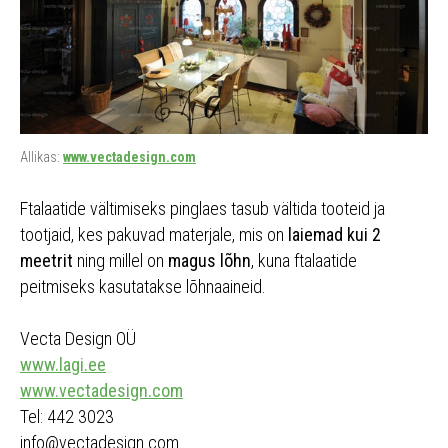
Allikas:
www.vectadesign.com
Ftalaatide vältimiseks pinglaes tasub vältida tooteid ja
tootjaid, kes pakuvad materjale, mis on
laiemad kui 2
meetrit
ning millel on
magus lõhn
, kuna ftalaatide
peitmiseks kasutatakse lõhnaaineid.
Vecta Design OÜ
www.lagi.ee
www.vectadesign.com
Tel: 442 3023
info@vectadesign.com