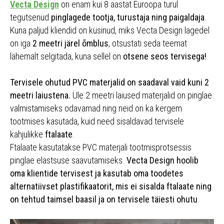
Vecta Design
on enam kui 8 aastat Euroopa turul
tegutsenud
pinglagede tootja, turustaja ning paigaldaja
.
Kuna paljud kliendid on küsinud, miks Vecta Design lagedel
on iga
2 meetri järel õmblus
, otsustati seda teemat
lähemalt selgitada, kuna sellel on
otsene seos tervisega!
Tervisele ohutud PVC materjalid on saadaval vaid kuni 2
meetri laiustena.
Üle 2 meetri laiused materjalid on pinglae
valmistamiseks odavamad ning neid on ka kergem
tootmises kasutada, kuid need sisaldavad tervisele
kahjulikke
ftalaate
.
Ftalaate kasutatakse PVC materjali tootmisprotsessis
pinglae elastsuse saavutamiseks.
Vecta Design hoolib
oma klientide tervisest ja kasutab oma toodetes
alternatiivset plastifikaatorit, mis ei sisalda ftalaate ning
on tehtud taimsel baasil ja on tervisele täiesti ohutu
.