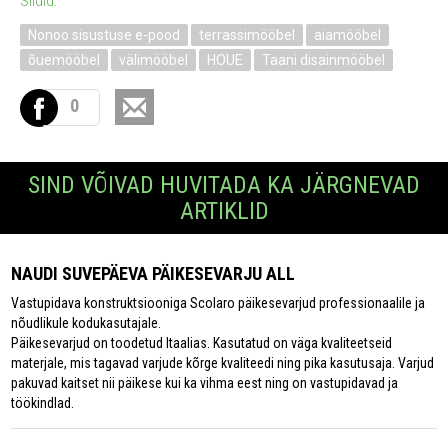
Sildid:
Nonoo sisustuse e-pood
terrassimööbel
aiamööbel
õuemööbel
välimööbel
HOUE
Taani disainmööbel
0
SIND VÕIVAD HUVITADA KA JÄRGNEVAD
ARTIKLID
NAUDI SUVEPÄEVA PÄIKESEVARJU ALL
Vastupidava konstruktsiooniga Scolaro päikesevarjud professionaalile ja
nõudlikule kodukasutajale.
Päikesevarjud on toodetud Itaalias. Kasutatud on väga kvaliteetseid
materjale, mis tagavad varjude kõrge kvaliteedi ning pika kasutusaja. Varjud
pakuvad kaitset nii päikese kui ka vihma eest ning on vastupidavad ja
töökindlad.