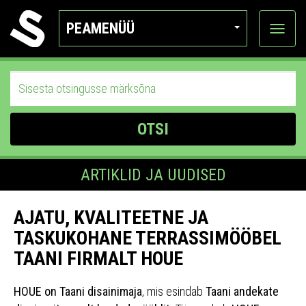
PEAMENÜÜ
Ava
katego
OTSI
ARTIKLID JA UUDISED
AJATU, KVALITEETNE JA
TASKUKOHANE TERRASSIMÖÖBEL
TAANI FIRMALT HOUE
HOUE on Taani disainimaja
, mis esindab
Taani andekate