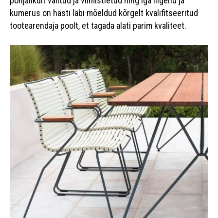
põhjalikult valitud ja viimistletud ning iga liigend ja
kumerus on hästi läbi mõeldud kõrgelt kvalifitseeritud
tootearendaja poolt, et tagada alati parim kvaliteet.