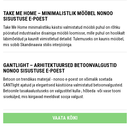
TAKE ME HOME – MINIMALISTLIK MÖÖBEL NONOO
SISUSTUSE E-POEST
Take Me Home minimalistliku käsitsi valmistatud mööbli puhul on rõhku
pööratud industriaalse disainiga mööbli loomisse, mille puhul on hoolikalt
läbimõeldud ja kaunilt viimistletud detailid. Tulemuseks on kaunis mööbel,
mis sobib Skandinaavia stiilis interjööriga.
GANTLIGHT – ARHITEKTUURSED BETOONVALGUSTID
NONOO SISUSTUSE E-POEST
Betoon on trendikas materjal - nonoo e-poest on võimalik soetada
GANTlight ajatuid ja elegantseid käsitööna valmistatud betoonvalgusteid.
Betoonile tasakaalustuseks on valgustitel kulla-, hõbeda -või vase tooni
siseküljed, mis kiirgavad meeldivat sooja valgust.
VAATA KÕIKI