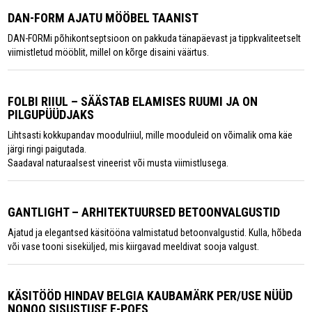
DAN-FORM AJATU MÖÖBEL TAANIST
DAN-FORMi põhikontseptsioon on pakkuda tänapäevast ja tippkvaliteetselt
viimistletud mööblit, millel on kõrge disaini väärtus.
FOLBI RIIUL – SÄÄSTAB ELAMISES RUUMI JA ON
PILGUPÜÜDJAKS
Lihtsasti kokkupandav moodulriiul, mille mooduleid on võimalik oma käe
järgi ringi paigutada.
Saadaval naturaalsest vineerist või musta viimistlusega.
GANTLIGHT – ARHITEKTUURSED BETOONVALGUSTID
Ajatud ja elegantsed käsitööna valmistatud betoonvalgustid. Kulla, hõbeda
või vase tooni siseküljed, mis kiirgavad meeldivat sooja valgust.
KÄSITÖÖD HINDAV BELGIA KAUBAMÄRK PER/USE NÜÜD
NONOO SISUSTUSE E-POES