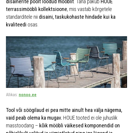
disainerite poolt loodud mööblit
. Täna pakub
HOUE
terrassimööbli kollektsioone
, mis vastab kõrgetele
standarditele nii
disaini, taskukohaste hindade kui ka
kvaliteedi
osas.
Allikas:
nonoo.ee
Tool või söögilaud ei pea mitte ainult hea välja nägema,
vaid peab olema ka mugav.
HOUE tooted ei ole juhuslik
masstoodang –
kõik mööbli väikesed komponendid on