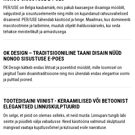
PER/USE on Belgia kaubamärk, mis pakub kaasaegse disainiga mööblit,
valgusteid ja sisustuselemente ning mille on kujundanud rahvusvahelised
disainerid. PER/USE tähendab käsitööd ja hinge. Maailmas, kus domineerib
masstootmine ja tarbimine, muutub objekt ihaldusväärseks, kui seda
tehakse meisterlikult ja armastusega.
OK DESIGN – TRADITSIOONILINE TAANI DISAIN NÜÜD
NONOO SISUSTUSE E-POES
OK Design kätkeb endas lihtsat ja poeetilist mööblit, mille loomisel on
järgitud Taani disainitraditsioone ning mis ühendab endas elegantse vormi
ja puhtad jooned.
TOOTEDISAINI VIINIST - KERAAMILISED VÕI BETOONIST
ELEGANTSED LINNUSKULPTUURID
On selge, et piirid on olemas selleks, et neid murda. Linnuparv tungib läbi
seinte ja püüdleb välja vabadusse. Need käsitööna valminud skulptuurid
mängivad vaataja kujutlusvõimel ja kutsuvad esile naeratuse.