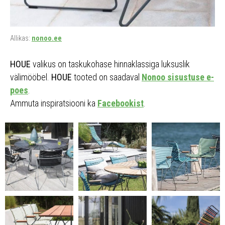
Allikas:
nonoo.ee
HOUE
valikus on taskukohase hinnaklassiga luksuslik
välimööbel.
HOUE
tooted on saadaval
Nonoo sisustuse e-
poes
.
Ammuta inspiratsiooni ka
Facebookist
.